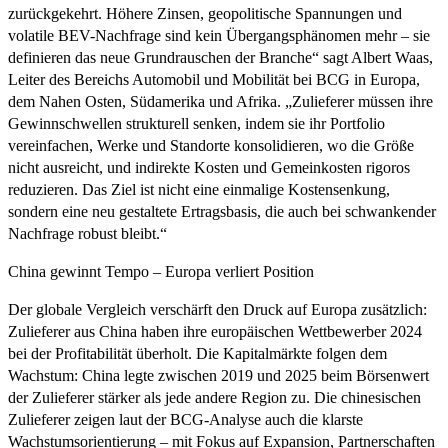
zurückgekehrt. Höhere Zinsen, geopolitische Spannungen und
volatile BEV-Nachfrage sind kein Übergangsphänomen mehr – sie
definieren das neue Grundrauschen der Branche“ sagt Albert Waas,
Leiter des Bereichs Automobil und Mobilität bei BCG in Europa,
dem Nahen Osten, Südamerika und Afrika. „Zulieferer müssen ihre
Gewinnschwellen strukturell senken, indem sie ihr Portfolio
vereinfachen, Werke und Standorte konsolidieren, wo die Größe
nicht ausreicht, und indirekte Kosten und Gemeinkosten rigoros
reduzieren. Das Ziel ist nicht eine einmalige Kostensenkung,
sondern eine neu gestaltete Ertragsbasis, die auch bei schwankender
Nachfrage robust bleibt.“
China gewinnt Tempo – Europa verliert Position
Der globale Vergleich verschärft den Druck auf Europa zusätzlich:
Zulieferer aus China haben ihre europäischen Wettbewerber 2024
bei der Profitabilität überholt. Die Kapitalmärkte folgen dem
Wachstum: China legte zwischen 2019 und 2025 beim Börsenwert
der Zulieferer stärker als jede andere Region zu. Die chinesischen
Zulieferer zeigen laut der BCG-Analyse auch die klarste
Wachstumsorientierung – mit Fokus auf Expansion, Partnerschaften