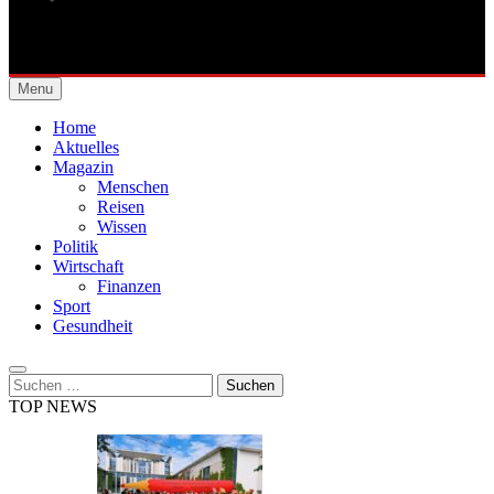
Städtische Allgemeine
Menu
Zeitung
Home
Aktuelles
Magazin
Menschen
Reisen
Wissen
Politik
Wirtschaft
Finanzen
Sport
Gesundheit
Suchen
nach:
TOP NEWS