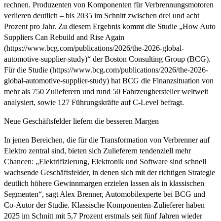
rechnen. Produzenten von Komponenten für Verbrennungsmotoren
verlieren deutlich – bis 2035 im Schnitt zwischen drei und acht
Prozent pro Jahr. Zu diesem Ergebnis kommt die Studie „How Auto
Suppliers Can Rebuild and Rise Again
(https://www.bcg.com/publications/2026/the-2026-global-
automotive-supplier-study)“ der Boston Consulting Group (BCG).
Für die Studie (https://www.bcg.com/publications/2026/the-2026-
global-automotive-supplier-study) hat BCG die Finanzsituation von
mehr als 750 Zulieferern und rund 50 Fahrzeughersteller weltweit
analysiert, sowie 127 Führungskräfte auf C-Level befragt.
Neue Geschäftsfelder liefern die besseren Margen
In jenen Bereichen, die für die Transformation von Verbrenner auf
Elektro zentral sind, bieten sich Zulieferern tendenziell mehr
Chancen: „Elektrifizierung, Elektronik und Software sind schnell
wachsende Geschäftsfelder, in denen sich mit der richtigen Strategie
deutlich höhere Gewinnmargen erzielen lassen als in klassischen
Segmenten“, sagt Alex Brenner, Automobilexperte bei BCG und
Co-Autor der Studie. Klassische Komponenten-Zulieferer haben
2025 im Schnitt mit 5,7 Prozent erstmals seit fünf Jahren wieder