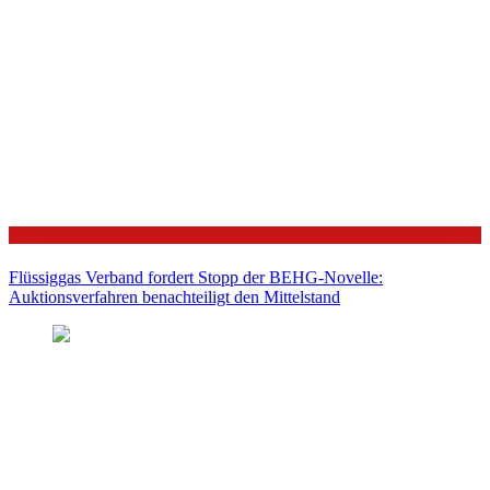
Politik
Flüssiggas Verband fordert Stopp der BEHG-Novelle:
Auktionsverfahren benachteiligt den Mittelstand