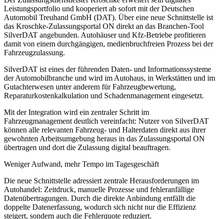
Leistungsportfolio und kooperiert ab sofort mit der Deutschen
Automobil Treuhand GmbH (DAT). Über eine neue Schnittstelle ist
das Kroschke-Zulassungsportal ON direkt an das Branchen-Tool
SilverDAT angebunden. Autohäuser und Kfz-Betriebe profitieren
damit von einem durchgängigen, medienbruchfreien Prozess bei der
Fahrzeugzulassung.
SilverDAT ist eines der führenden Daten- und Informationssysteme
der Automobilbranche und wird im Autohaus, in Werkstätten und im
Gutachterwesen unter anderem für Fahrzeugbewertung,
Reparaturkostenkalkulation und Schadenmanagement eingesetzt.
Mit der Integration wird ein zentraler Schritt im
Fahrzeugmanagement deutlich vereinfacht: Nutzer von SilverDAT
können alle relevanten Fahrzeug- und Halterdaten direkt aus ihrer
gewohnten Arbeitsumgebung heraus in das Zulassungsportal ON
übertragen und dort die Zulassung digital beauftragen.
Weniger Aufwand, mehr Tempo im Tagesgeschäft
Die neue Schnittstelle adressiert zentrale Herausforderungen im
Autohandel: Zeitdruck, manuelle Prozesse und fehleranfällige
Datenübertragungen. Durch die direkte Anbindung entfällt die
doppelte Datenerfassung, wodurch sich nicht nur die Effizienz
steigert, sondern auch die Fehlerquote reduziert.