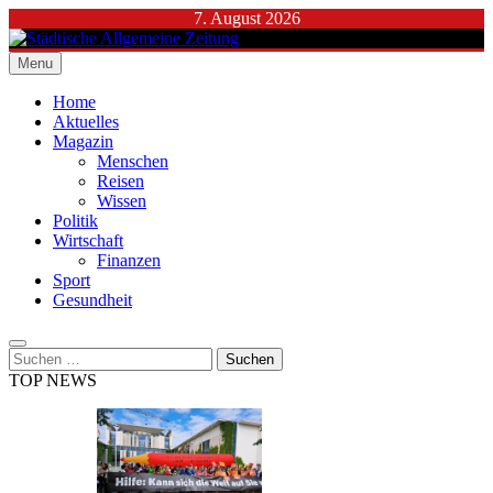
Skip
7. August 2026
to
content
Menu
Städtische Allgemeine Zeitung
Home
Aktuelles
Magazin
Menschen
Reisen
Wissen
Politik
Wirtschaft
Finanzen
Sport
Gesundheit
Suchen
nach:
TOP NEWS