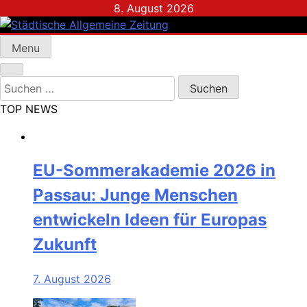
Skip
8. August 2026
to
content
Menu
Städtische Allgemeine Zeitung
Suchen
nach:
TOP NEWS
EU-Sommerakademie 2026 in
Passau: Junge Menschen
entwickeln Ideen für Europas
Zukunft
7. August 2026