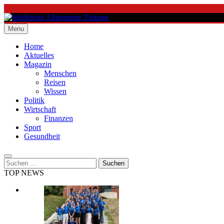
Skip
to
content
Menu
Städtische Allgemeine Zeitung
Home
Aktuelles
Magazin
Menschen
Reisen
Wissen
Politik
Wirtschaft
Finanzen
Sport
Gesundheit
Suchen
nach:
TOP NEWS