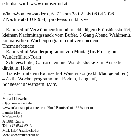
erlebbar wird. www.rauriserhof.at
Winter-Sonnenwandern „6=7“ vom 28.02. bis 06.04.2026
7 Nächte ab EUR 954,- pro Person inklusive
– Rauriserhof Verwöhnpension mit reichhaltigem Frühstücksbuffet,
kleinem Nachmittagssnack vom Buffet, 5-Gang Abend-Wahlmenü,
kulinarischem Wochenprogramm mit verschiedenen
Themenabenden
– Rauriserhof Wanderprogramm von Montag bis Freitag mit
Wanderführer-Team
– Schneeschuhe, Gamaschen und Wanderstöcke zum Ausleihen
direkt im Hotel
– Transfer mit dem Rauriserhof Wandertaxi (exkl. Mautgebühren)
– Aktiv Wochenprogramm mit Rodeln, Langlauf,
Schneeschuhwandern u.v.m.
Pressekontakt:
Maria Liebewein
ml@dimaconcept.de
www.urlaubsinspirationen.comHotel Rauriserhof ****superior
Familie Mayr
Marktstraße 6
A-5661 Rauris
Tel.: +43 6544 6213
Mail:
info@rauriserhof.at
Web: www.rauriserhof.at