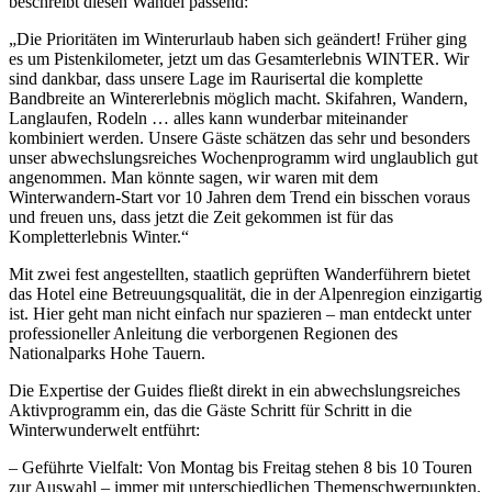
beschreibt diesen Wandel passend:
„Die Prioritäten im Winterurlaub haben sich geändert! Früher ging
es um Pistenkilometer, jetzt um das Gesamterlebnis WINTER. Wir
sind dankbar, dass unsere Lage im Raurisertal die komplette
Bandbreite an Wintererlebnis möglich macht. Skifahren, Wandern,
Langlaufen, Rodeln … alles kann wunderbar miteinander
kombiniert werden. Unsere Gäste schätzen das sehr und besonders
unser abwechslungsreiches Wochenprogramm wird unglaublich gut
angenommen. Man könnte sagen, wir waren mit dem
Winterwandern-Start vor 10 Jahren dem Trend ein bisschen voraus
und freuen uns, dass jetzt die Zeit gekommen ist für das
Kompletterlebnis Winter.“
Mit zwei fest angestellten, staatlich geprüften Wanderführern bietet
das Hotel eine Betreuungsqualität, die in der Alpenregion einzigartig
ist. Hier geht man nicht einfach nur spazieren – man entdeckt unter
professioneller Anleitung die verborgenen Regionen des
Nationalparks Hohe Tauern.
Die Expertise der Guides fließt direkt in ein abwechslungsreiches
Aktivprogramm ein, das die Gäste Schritt für Schritt in die
Winterwunderwelt entführt:
– Geführte Vielfalt: Von Montag bis Freitag stehen 8 bis 10 Touren
zur Auswahl – immer mit unterschiedlichen Themenschwerpunkten.