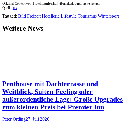
Original-Content von: Hotel Rauriserhof, übermittelt durch news aktuell
Quelle:
ots
Tagged:
Bild
Freizeit
Hotellerie
Lifestyle
Tourismus
Wintersport
Weitere News
Penthouse mit Dachterrasse und
Weitblick, Suiten-Feeling oder
außerordentliche Lage: Große Upgrades
zum kleinen Preis bei Premier Inn
Peter Ording
27. Juli 2026