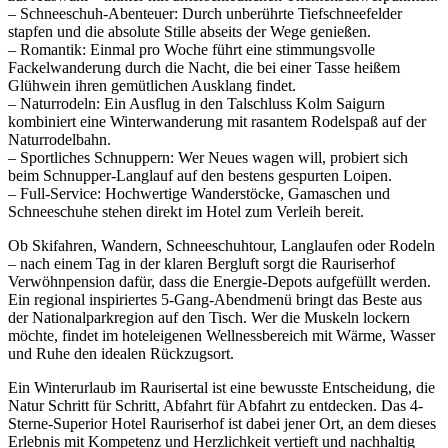
– Schneeschuh-Abenteuer: Durch unberührte Tiefschneefelder
stapfen und die absolute Stille abseits der Wege genießen.
– Romantik: Einmal pro Woche führt eine stimmungsvolle
Fackelwanderung durch die Nacht, die bei einer Tasse heißem
Glühwein ihren gemütlichen Ausklang findet.
– Naturrodeln: Ein Ausflug in den Talschluss Kolm Saigurn
kombiniert eine Winterwanderung mit rasantem Rodelspaß auf der
Naturrodelbahn.
– Sportliches Schnuppern: Wer Neues wagen will, probiert sich
beim Schnupper-Langlauf auf den bestens gespurten Loipen.
– Full-Service: Hochwertige Wanderstöcke, Gamaschen und
Schneeschuhe stehen direkt im Hotel zum Verleih bereit.
Ob Skifahren, Wandern, Schneeschuhtour, Langlaufen oder Rodeln
– nach einem Tag in der klaren Bergluft sorgt die Rauriserhof
Verwöhnpension dafür, dass die Energie-Depots aufgefüllt werden.
Ein regional inspiriertes 5-Gang-Abendmenü bringt das Beste aus
der Nationalparkregion auf den Tisch. Wer die Muskeln lockern
möchte, findet im hoteleigenen Wellnessbereich mit Wärme, Wasser
und Ruhe den idealen Rückzugsort.
Ein Winterurlaub im Raurisertal ist eine bewusste Entscheidung, die
Natur Schritt für Schritt, Abfahrt für Abfahrt zu entdecken. Das 4-
Sterne-Superior Hotel Rauriserhof ist dabei jener Ort, an dem dieses
Erlebnis mit Kompetenz und Herzlichkeit vertieft und nachhaltig