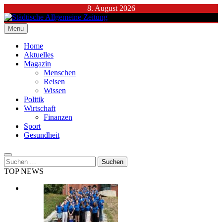
Skip
8. August 2026
to
content
Menu
Städtische Allgemeine Zeitung
Home
Aktuelles
Magazin
Menschen
Reisen
Wissen
Politik
Wirtschaft
Finanzen
Sport
Gesundheit
Suchen
nach:
TOP NEWS