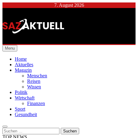
Skip
7. August 2026
to
content
Städtische Allgemeine
Menu
Zeitung
Home
Aktuelles
Magazin
Menschen
Reisen
Wissen
Politik
Wirtschaft
Finanzen
Sport
Gesundheit
Suchen
nach:
TOP NEWS