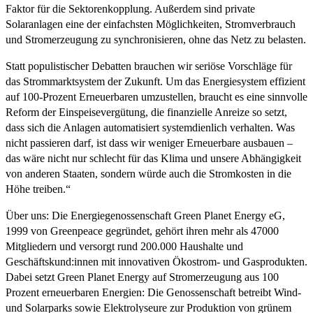
Faktor für die Sektorenkopplung. Außerdem sind private
Solaranlagen eine der einfachsten Möglichkeiten, Stromverbrauch
und Stromerzeugung zu synchronisieren, ohne das Netz zu belasten.
Statt populistischer Debatten brauchen wir seriöse Vorschläge für
das Strommarktsystem der Zukunft. Um das Energiesystem effizient
auf 100-Prozent Erneuerbaren umzustellen, braucht es eine sinnvolle
Reform der Einspeisevergütung, die finanzielle Anreize so setzt,
dass sich die Anlagen automatisiert systemdienlich verhalten. Was
nicht passieren darf, ist dass wir weniger Erneuerbare ausbauen –
das wäre nicht nur schlecht für das Klima und unsere Abhängigkeit
von anderen Staaten, sondern würde auch die Stromkosten in die
Höhe treiben.“
Über uns: Die Energiegenossenschaft Green Planet Energy eG,
1999 von Greenpeace gegründet, gehört ihren mehr als 47000
Mitgliedern und versorgt rund 200.000 Haushalte und
Geschäftskund:innen mit innovativen Ökostrom- und Gasprodukten.
Dabei setzt Green Planet Energy auf Stromerzeugung aus 100
Prozent erneuerbaren Energien: Die Genossenschaft betreibt Wind-
und Solarparks sowie Elektrolyseure zur Produktion von grünem