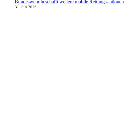
Bundeswehr beschafft weitere mobile Rettungsstationen
31. Juli 2026
Alle Kategorien
Aktuelles
Allgemein
Auto
Finanzen
Gesundheit
Magazin
Menschen
Politik
Reisen
Sport
Testberichte
Wirtschaft
Wissen
© SAZ AKTUELL
Werbung
Datenschutzerklärung
Impressum