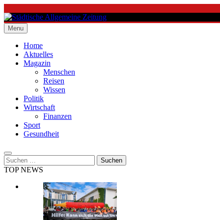
Skip
to
content
Menu
Städtische Allgemeine Zeitung
Home
Aktuelles
Magazin
Menschen
Reisen
Wissen
Politik
Wirtschaft
Finanzen
Sport
Gesundheit
Suchen
nach:
TOP NEWS