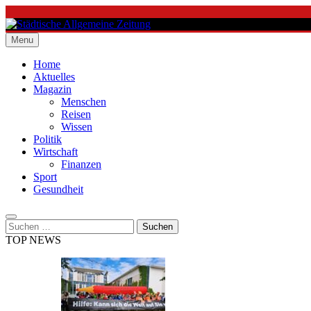
Skip
to
content
Menu
Städtische Allgemeine Zeitung
Home
Aktuelles
Magazin
Menschen
Reisen
Wissen
Politik
Wirtschaft
Finanzen
Sport
Gesundheit
Suchen
nach:
TOP NEWS