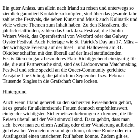
Ein guter Anlass, um allein nach Irland zu reisen und unterwegs so
ziemlich garantiert Kontakte zu knüpfen, sind über das gesamte Jahr
zahlreiche Festivals, die neben Kunst und Musik auch Kulinarik und
viele weitere Themen zum Inhalt haben. Zu den Klassikern, die
jährlich stattfinden, zählen das Cork Jazz Festival, die Dublin
Writers Week, das Opernfestival von Wexford oder das Galway
Oyster Festival. Auch Feiertage wie St. Patrick’s Day am 17. März –
der wichtigste Feiertag auf der Insel – und Halloween am 31.
Oktober schaffen mit den überall auf der Insel stattfindenden
Festivitäten ein ganz besonderes Flair. Richtiggehend einzigartig für
alle, die auf Partnersuche sind, sind das Lisdoonvarna Matchmaking
Festival und seine speziell an die Queer-Community gerichtete
Ausgabe The Outing, die jährlich im September bzw. Februar
Tausende Singles in die Grafschaft Clare locken.
Hintergrund
Auch wenn Irland generell zu den sichersten Reiseländern gehört,
ist es gerade für alleinreisende Frauen dennoch empfehlenswert,
einige der wichtigsten Sicherheitsvorkehrungen zu kennen, die für
Reisen überall auf der Welt sinnvoll sind. Dazu gehört, dass man
sich, bevor man zu einem Ausflug oder einer Wanderung aufbricht,
gut etwa bei Vermietern erkundigen kann, ob eine Route oder ein
Ausflugsziel einen unsicheren Ruf haben könnte. Zudem gilt es,