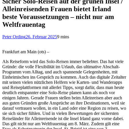
Sicher Solo-Reisen auf der grünen Insel /
Alleinreisenden Frauen bietet Irland
beste Voraussetzungen – nicht nur am
Weltfrauentag
Peter Ording
26. Februar 2025
9 mins
Frankfurt am Main (ots) –
Als Reiseform wird das Solo-Reisen immer beliebter. Das hat viele
Gründe: die volle Flexibilität im Urlaub, das ultimative Abschalt-
Programm vom Alltag, und auch spannende Gelegenheiten, mit
Einheimischen ins Gespräch zu kommen. Auch das digitale Zeitalter
mit seinen vielen nützlichen Helfern wie Karten- und Wanderapps
und Reiseplattformen mit allerlei Tipps, sorgt dafür, dass man heute
deutlich entspannter eine Solo-Reise planen kann als noch vor
einigen Jahren. Gerade Frauen stellen beim Alleinreisen aber auch
aus guten Gründen große Ansprüche an ihre Destinationen, weil sie
darauf vertrauen wollen, in ein Land oder eine Region zu reisen, wo
sie sich sicher fühlen. Und in vielen Bewertungen der sichersten
Reiseländer für Alleinreisende ist die Insel Irland ganz vorne dabei.
Das gilt nicht nur am Weltfrauentag am 8. März. Zudem gilt eine
Frau als Schutzpatronin der Insel, St. Brigid ist eine von 3