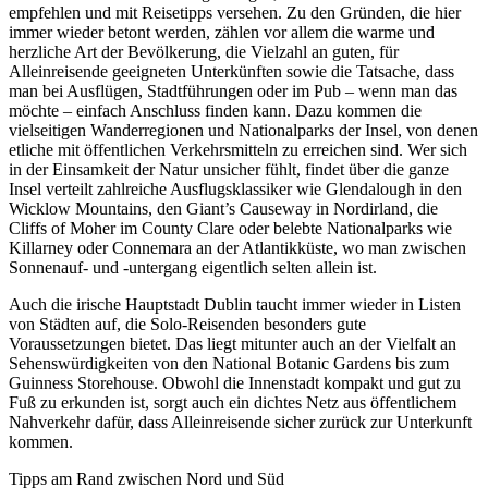
empfehlen und mit Reisetipps versehen. Zu den Gründen, die hier
immer wieder betont werden, zählen vor allem die warme und
herzliche Art der Bevölkerung, die Vielzahl an guten, für
Alleinreisende geeigneten Unterkünften sowie die Tatsache, dass
man bei Ausflügen, Stadtführungen oder im Pub – wenn man das
möchte – einfach Anschluss finden kann. Dazu kommen die
vielseitigen Wanderregionen und Nationalparks der Insel, von denen
etliche mit öffentlichen Verkehrsmitteln zu erreichen sind. Wer sich
in der Einsamkeit der Natur unsicher fühlt, findet über die ganze
Insel verteilt zahlreiche Ausflugsklassiker wie Glendalough in den
Wicklow Mountains, den Giant’s Causeway in Nordirland, die
Cliffs of Moher im County Clare oder belebte Nationalparks wie
Killarney oder Connemara an der Atlantikküste, wo man zwischen
Sonnenauf- und -untergang eigentlich selten allein ist.
Auch die irische Hauptstadt Dublin taucht immer wieder in Listen
von Städten auf, die Solo-Reisenden besonders gute
Voraussetzungen bietet. Das liegt mitunter auch an der Vielfalt an
Sehenswürdigkeiten von den National Botanic Gardens bis zum
Guinness Storehouse. Obwohl die Innenstadt kompakt und gut zu
Fuß zu erkunden ist, sorgt auch ein dichtes Netz aus öffentlichem
Nahverkehr dafür, dass Alleinreisende sicher zurück zur Unterkunft
kommen.
Tipps am Rand zwischen Nord und Süd