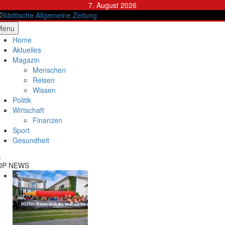
Skip
7. August 2026
to
content
ädtische Allgemeine Zeitung
Menu
Home
Aktuelles
Magazin
Menschen
Reisen
Wissen
Politik
Wirtschaft
Finanzen
Sport
Gesundheit
OP NEWS