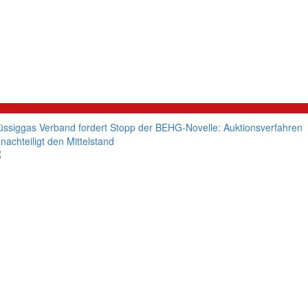
litik
üssiggas Verband fordert Stopp der BEHG-Novelle: Auktionsverfahren
nachteiligt den Mittelstand