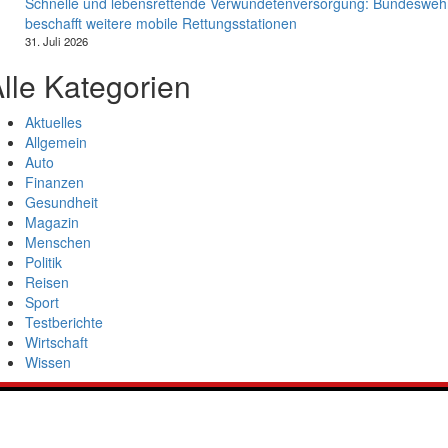
Schnelle und lebensrettende Verwundetenversorgung: Bundesweh
beschafft weitere mobile Rettungsstationen
31. Juli 2026
lle Kategorien
Aktuelles
Allgemein
Auto
Finanzen
Gesundheit
Magazin
Menschen
Politik
Reisen
Sport
Testberichte
Wirtschaft
Wissen
SAZ AKTUELL
Werbung
Datenschutzerklärung