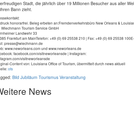
ierfreudigen Stadt, die jährlich über 19 Millionen Besucher aus aller Wel
 ihren Bann zieht.
essekontakt:
druck honorarfrei. Beleg erbeten an:Fremdenverkehrsbüro New Orleans & Louisia
o Wiechmann Tourism Service GmbH
rnheimer Landwehr 33
385 Frankfurt am MainTelefon: +49 (0) 69 25538 210 | Fax: +49 (0) 69 25538 100E
il:
presse@wiechmann.de
b: www.neworleans.com und www.neworleans.de
cebook: facebook.com/visitneworleansde | Instagram:
stagram.com/visitneworleansde
iginal-Content von: Louisiana Office of Tourism, übermittelt durch news aktuell
elle:
ots
agged:
Bild
Jubiläum
Tourismus
Veranstaltung
Weitere News