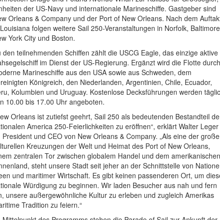
nheiten der US-Navy und internationale Marineschiffe. Gastgeber sind
w Orleans & Company und der Port of New Orleans. Nach dem Auftak
 Louisiana folgen weitere Sail 250-Veranstaltungen in Norfolk, Baltimore
w York City und Boston.
 den teilnehmenden Schiffen zählt die USCG Eagle, das einzige aktive
hsegelschiff im Dienst der US-Regierung. Ergänzt wird die Flotte durc
derne Marineschiffe aus den USA sowie aus Schweden, dem
reinigten Königreich, den Niederlanden, Argentinien, Chile, Ecuador,
ru, Kolumbien und Uruguay. Kostenlose Decksführungen werden tägli
n 10.00 bis 17.00 Uhr angeboten.
ew Orleans ist zutiefst geehrt, Sail 250 als bedeutenden Bestandteil de
tionalen America 250-Feierlichkeiten zu eröffnen“, erklärt Walter Leger
I, President und CEO von New Orleans & Company. „Als eine der groß
lturellen Kreuzungen der Welt und Heimat des Port of New Orleans,
nem zentralen Tor zwischen globalem Handel und dem amerikanische
nnenland, steht unsere Stadt seit jeher an der Schnittstelle von Natione
een und maritimer Wirtschaft. Es gibt keinen passenderen Ort, um dies
tionale Würdigung zu beginnen. Wir laden Besucher aus nah und fern
n, unsere außergewöhnliche Kultur zu erleben und zugleich Amerikas
ritime Tradition zu feiern.“
 Mittelpunkt des Programms stehen die Parade of Sail zur Ankunft der