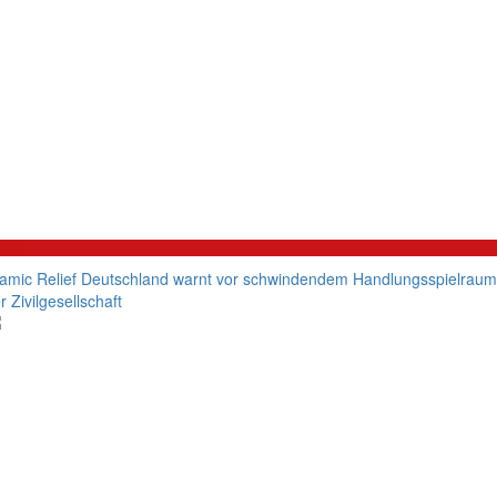
litik
lamic Relief Deutschland warnt vor schwindendem Handlungsspielraum
r Zivilgesellschaft