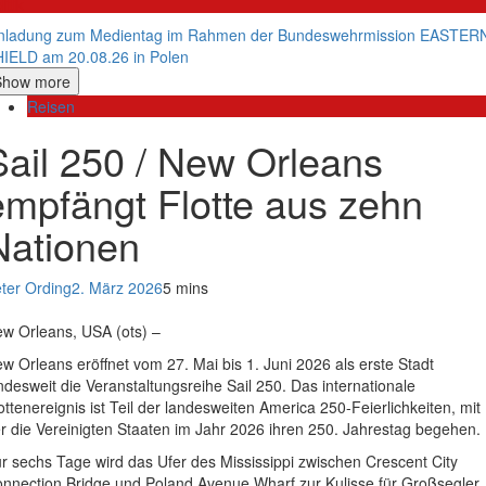
litik
nladung zum Medientag im Rahmen der Bundeswehrmission EASTER
IELD am 20.08.26 in Polen
Show more
Reisen
Sail 250 / New Orleans
empfängt Flotte aus zehn
Nationen
ter Ording
2. März 2026
5 mins
w Orleans, USA (ots) –
w Orleans eröffnet vom 27. Mai bis 1. Juni 2026 als erste Stadt
ndesweit die Veranstaltungsreihe Sail 250. Das internationale
ottenereignis ist Teil der landesweiten America 250-Feierlichkeiten, mit
r die Vereinigten Staaten im Jahr 2026 ihren 250. Jahrestag begehen.
r sechs Tage wird das Ufer des Mississippi zwischen Crescent City
nnection Bridge und Poland Avenue Wharf zur Kulisse für Großsegler,