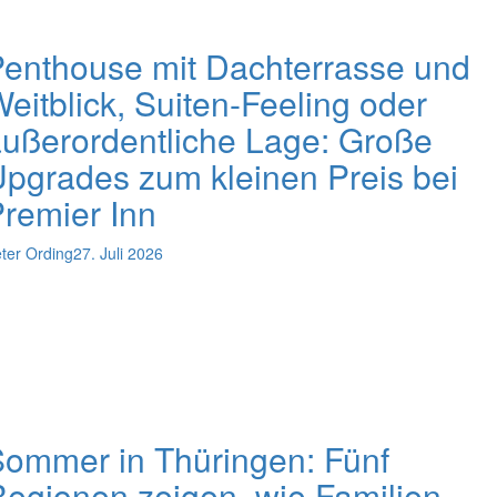
enthouse mit Dachterrasse und
eitblick, Suiten-Feeling oder
ußerordentliche Lage: Große
pgrades zum kleinen Preis bei
remier Inn
ter Ording
27. Juli 2026
ommer in Thüringen: Fünf
egionen zeigen, wie Familien