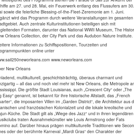
hiffe am 27. und 28. Mai, ein Feuerwerk entlang des Flussufers am 30
i sowie die feierliche Blessing-of-the-Fleet-Zeremonie am 1. Juni.
gänzt wird das Programm durch weitere Veranstaltungen im gesamten
adtgebiet. Auch zentrale Kulturinstitutionen beteiligen sich mit
gleitenden Formaten, darunter das National WWII Museum, The Histor
w Orleans Collection, der City Park und das Audubon Nature Institute.
itere Informationen zu Schiffspositionen, Tourzeiten und
ogrammpunkten online unter
w.sail250neworleans.com www.neworleans.com
er New Orleans
nladend, multikulturell, geschichtsträchtig, überaus charmant und
nzigartig – all das und noch viel mehr ist New Orleans, die Metropole 
ssissippi. Die größte Stadt Louisianas, auch „Crescent City“ oder „The
g Easy“ genannt, ist bekannt für ihre historische Altstadt, das „French
arter“, die imposanten Villen im „Garden District“, die Architektur aus 
anischen und französischen Kolonialzeit und die lokale kreolische und
jun-Küche. Die Stadt gilt als „Wiege des Jazz“ und in ihren legendären
sikclubs traten Ausnahmekünstler wie Louis Armstrong oder Fats
mino auf. Darüber hinaus prägen multikulturelle Traditionen wie Seco
nes oder der berühmte Karneval „Mardi Gras“ den Charakter der