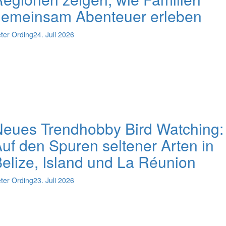
gemeinsam Abenteuer erleben
ter Ording
24. Juli 2026
eues Trendhobby Bird Watching:
uf den Spuren seltener Arten in
elize, Island und La Réunion
ter Ording
23. Juli 2026