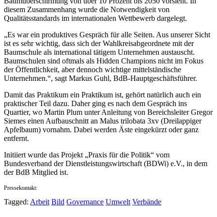
Baumüberschirmung von über 10 Prozent bis 2050 vorsieht. In
diesem Zusammenhang wurde die Notwendigkeit von
Qualitätsstandards im internationalen Wettbewerb dargelegt.
„Es war ein produktives Gespräch für alle Seiten. Aus unserer Sicht
ist es sehr wichtig, dass sich der Wahlkreisabgeordnete mit der
Baumschule als international tätigem Unternehmen austauscht.
Baumschulen sind oftmals als Hidden Champions nicht im Fokus
der Öffentlichkeit, aber dennoch wichtige mittelständische
Unternehmen.“, sagt Markus Guhl, BdB-Hauptgeschäftsführer.
Damit das Praktikum ein Praktikum ist, gehört natürlich auch ein
praktischer Teil dazu. Daher ging es nach dem Gespräch ins
Quartier, wo Martin Plum unter Anleitung von Bereichsleiter Gregor
Siemes einen Aufbauschnitt an Malus trilobata 3xv (Dreilappiger
Apfelbaum) vornahm. Dabei werden Äste eingekürzt oder ganz
entfernt.
Initiiert wurde das Projekt „Praxis für die Politik“ vom
Bundesverband der Dienstleistungswirtschaft (BDWi) e.V., in dem
der BdB Mitglied ist.
Pressekontakt:
Tagged:
Arbeit
Bild
Governance
Umwelt
Verbände