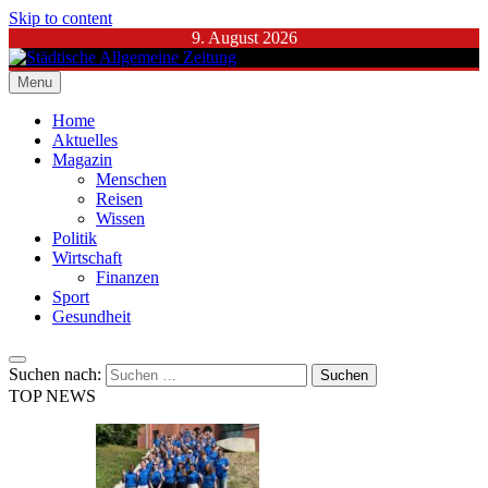
Skip to content
9. August 2026
Menu
Städtische Allgemeine Zeitung
Home
Aktuelles
Magazin
Menschen
Reisen
Wissen
Politik
Wirtschaft
Finanzen
Sport
Gesundheit
Suchen nach:
TOP NEWS