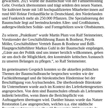
gewachsen. 2021 wurde die Baumschule von der Familienholding
Gebr. Overlack übernommen und trägt seitdem den neuen Namen.
Sie kultiviert heute mit 140 hochqualifizierten Mitarbeiter:innen auf
rund 660 Hektar Freilandfläche in Deutschland, den Niederlanden
und Frankreich mehr als 250.000 Pflanzen. Die Spezialisierung der
Baumschule liegt auf beeindruckenden Allee- und Großbäumen,
außergewöhnlichen Solitär- und Formgehölzen sowie Obstbäumen.
Zu seinem „Praktikum“ wurde Martin Plum von Ralf Steinmeister,
Vorsitzender der Geschäftsführung Baum & Bonheur, Peyrik
Möller, Geschäftsführer Vertrieb Baum & Bonheur und BdB-
Hauptgeschäftsführer Markus Guhl in der Baumschule empfangen.
„Gäste aus der Politik sind uns immer herzlich willkommen, geben
sie uns doch die Möglichkeit, den konstruktiv kritischen Austausch
zu unseren Belangen zu pflegen.“, so Ralf Steinmeister.
Im gemeinsamen Gespräch konnten so die aktuellen politischen
Themen der Baumschulbranche besprochen werden wie der
Fachkräftemangel und die bürokratischen Hindernisse bei der
Beschäftigung von Asylsuchenden. Die überbordende Bürokratie
für Unternehmen wurde auch im Kontext des Lieferkettengesetzes
angesprochen. Von dem sind Baumschulen oftmals als Lieferanten
indirekt betroffen, wenn ihnen die Berichtspflicht von
Auftraggebern übertragen wird. Darüber hinaus wurde das Nature
Restoration Law angesprochen, welches u.a. eine städtische