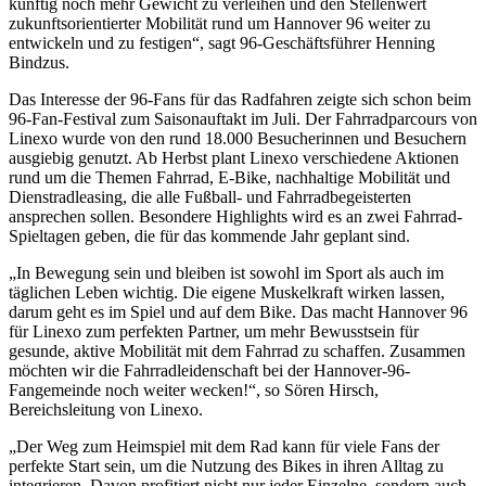
künftig noch mehr Gewicht zu verleihen und den Stellenwert
zukunftsorientierter Mobilität rund um Hannover 96 weiter zu
entwickeln und zu festigen“, sagt 96-Geschäftsführer Henning
Bindzus.
Das Interesse der 96-Fans für das Radfahren zeigte sich schon beim
96-Fan-Festival zum Saisonauftakt im Juli. Der Fahrradparcours von
Linexo wurde von den rund 18.000 Besucherinnen und Besuchern
ausgiebig genutzt. Ab Herbst plant Linexo verschiedene Aktionen
rund um die Themen Fahrrad, E-Bike, nachhaltige Mobilität und
Dienstradleasing, die alle Fußball- und Fahrradbegeisterten
ansprechen sollen. Besondere Highlights wird es an zwei Fahrrad-
Spieltagen geben, die für das kommende Jahr geplant sind.
„In Bewegung sein und bleiben ist sowohl im Sport als auch im
täglichen Leben wichtig. Die eigene Muskelkraft wirken lassen,
darum geht es im Spiel und auf dem Bike. Das macht Hannover 96
für Linexo zum perfekten Partner, um mehr Bewusstsein für
gesunde, aktive Mobilität mit dem Fahrrad zu schaffen. Zusammen
möchten wir die Fahrradleidenschaft bei der Hannover-96-
Fangemeinde noch weiter wecken!“, so Sören Hirsch,
Bereichsleitung von Linexo.
„Der Weg zum Heimspiel mit dem Rad kann für viele Fans der
perfekte Start sein, um die Nutzung des Bikes in ihren Alltag zu
integrieren. Davon profitiert nicht nur jeder Einzelne, sondern auch