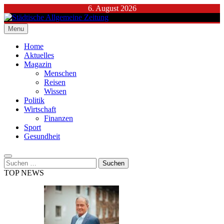
Skip
6. August 2026
to
content
Menu
Städtische Allgemeine Zeitung
Home
Aktuelles
Magazin
Menschen
Reisen
Wissen
Politik
Wirtschaft
Finanzen
Sport
Gesundheit
Suchen
nach:
TOP NEWS