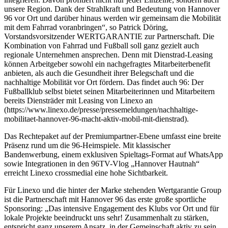
unsere Region. Dank der Strahlkraft und Bedeutung von Hannover
96 vor Ort und darüber hinaus werden wir gemeinsam die Mobilität
mit dem Fahrrad voranbringen“, so Patrick Döring,
Vorstandsvorsitzender WERTGARANTIE zur Partnerschaft. Die
Kombination von Fahrrad und Fußball soll ganz gezielt auch
regionale Unternehmen ansprechen. Denn mit Dienstrad-Leasing
können Arbeitgeber sowohl ein nachgefragtes Mitarbeiterbenefit
anbieten, als auch die Gesundheit ihrer Belegschaft und die
nachhaltige Mobilität vor Ort fördern. Das findet auch 96: Der
Fußballklub selbst bietet seinen Mitarbeiterinnen und Mitarbeitern
bereits Diensträder mit Leasing von Linexo an
(https://www.linexo.de/presse/pressemeldungen/nachhaltige-
mobilitaet-hannover-96-macht-aktiv-mobil-mit-dienstrad).
Das Rechtepaket auf der Premiumpartner-Ebene umfasst eine breite
Präsenz rund um die 96-Heimspiele. Mit klassischer
Bandenwerbung, einem exklusiven Spieltags-Format auf WhatsApp
sowie Integrationen in den 96TV-Vlog „Hannover Hautnah“
erreicht Linexo crossmedial eine hohe Sichtbarkeit.
Für Linexo und die hinter der Marke stehenden Wertgarantie Group
ist die Partnerschaft mit Hannover 96 das erste große sportliche
Sponsoring: „Das intensive Engagement des Klubs vor Ort und für
lokale Projekte beeindruckt uns sehr! Zusammenhalt zu stärken,
entspricht ganz unserem Ansatz, in der Gemeinschaft aktiv zu sein