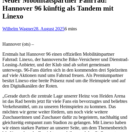
Neuer Mobilitätspartner Fahrrad:
Hannover 96 künftig als Tandem mit
Linexo
Wilhelm Wagner
28. August 2025
6 mins
Hannover (ots) –
Erstmals hat Hannover 96 einen offiziellen Mobilitätspartner
Fahrrad: Linexo, der hannoversche Bike-Versicherer und Dienstrad-
Leasing-Anbieter, und der Klub sind ab sofort gemeinsam
unterwegs. 96-Fans dürfen sich in den kommenden drei Spielzeiten
auf viele Aktionen rund ums Fahrrad freuen. Als Premiumpartner
besitzt Linexo eine breite Präsenz rund um die Heimspiele und auf
den Digitalkanälen der Roten.
„Gerade durch die zentrale Lage unserer Heinz von Heiden Arena
ist das Rad bereits jetzt für viele Fans ein bevorzugtes und beliebtes
Verkehrsmittel, um zu unseren Heimspielen zu kommen. Das
möchten wir gerne weiter fördern, um noch viele weitere
Zuschauerinnen und Zuschauer dafür zu begeistern, nachhaltig und
gleichzeitig entspannt zum Stadion zu gelangen. Mit Linexo haben
wir einen starken Partner an unserer Seite, um dem Themenbereich