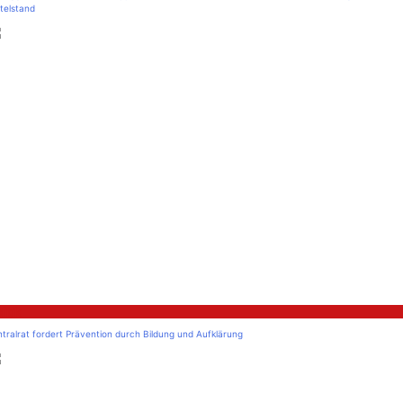
telstand
litik
tralrat fordert Prävention durch Bildung und Aufklärung