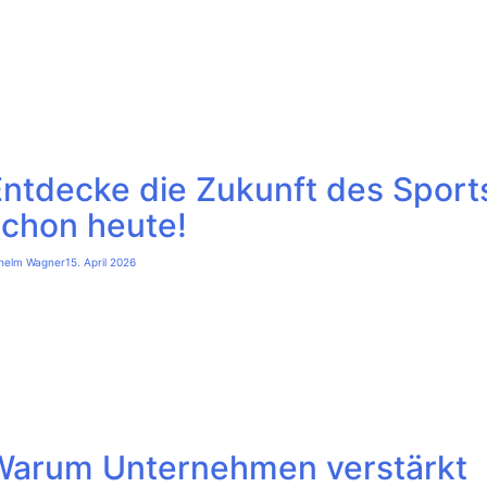
Entdecke die Zukunft des Sport
schon heute!
lhelm Wagner
15. April 2026
Warum Unternehmen verstärkt