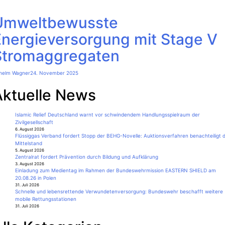
Umweltbewusste
Energieversorgung mit Stage V
Stromaggregaten
lhelm Wagner
24. November 2025
Aktuelle News
Islamic Relief Deutschland warnt vor schwindendem Handlungsspielraum der
Zivilgesellschaft
6. August 2026
Flüssiggas Verband fordert Stopp der BEHG-Novelle: Auktionsverfahren benachteiligt 
Mittelstand
5. August 2026
Zentralrat fordert Prävention durch Bildung und Aufklärung
3. August 2026
Einladung zum Medientag im Rahmen der Bundeswehrmission EASTERN SHIELD am
20.08.26 in Polen
31. Juli 2026
Schnelle und lebensrettende Verwundetenversorgung: Bundeswehr beschafft weitere
mobile Rettungsstationen
31. Juli 2026