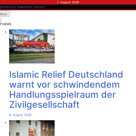
Skip
7. August 2026
to
content
dtische Allgemeine Zeitung
Menu
P NEWS
Islamic Relief Deutschland
warnt vor schwindendem
Handlungsspielraum der
Zivilgesellschaft
6. August 2026