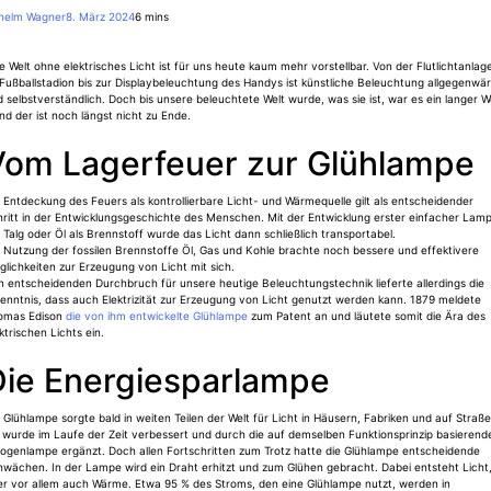
lhelm Wagner
8. März 2024
6 mins
e Welt ohne elektrisches Licht ist für uns heute kaum mehr vorstellbar. Von der Flutlichtanlag
Fußballstadion bis zur Displaybeleuchtung des Handys ist künstliche Beleuchtung allgegenwär
 selbstverständlich. Doch bis unsere beleuchtete Welt wurde, was sie ist, war es ein langer 
nd der ist noch längst nicht zu Ende.
Vom Lagerfeuer zur Glühlampe
 Entdeckung des Feuers als kontrollierbare Licht- und Wärmequelle gilt als entscheidender
hritt in der Entwicklungsgeschichte des Menschen. Mit der Entwicklung erster einfacher Lam
 Talg oder Öl als Brennstoff wurde das Licht dann schließlich transportabel.
 Nutzung der fossilen Brennstoffe Öl, Gas und Kohle brachte noch bessere und effektivere
lichkeiten zur Erzeugung von Licht mit sich.
 entscheidenden Durchbruch für unsere heutige Beleuchtungstechnik lieferte allerdings die
enntnis, dass auch Elektrizität zur Erzeugung von Licht genutzt werden kann. 1879 meldete
omas Edison
die von ihm entwickelte Glühlampe
zum Patent an und läutete somit die Ära des
ktrischen Lichts ein.
Die Energiesparlampe
 Glühlampe sorgte bald in weiten Teilen der Welt für Licht in Häusern, Fabriken und auf Straße
 wurde im Laufe der Zeit verbessert und durch die auf demselben Funktionsprinzip basierend
logenlampe ergänzt. Doch allen Fortschritten zum Trotz hatte die Glühlampe entscheidende
wächen. In der Lampe wird ein Draht erhitzt und zum Glühen gebracht. Dabei entsteht Licht
er vor allem auch Wärme. Etwa 95 % des Stroms, den eine Glühlampe nutzt, werden in