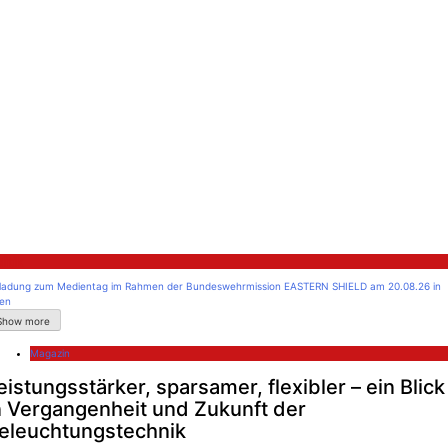
litik
nladung zum Medientag im Rahmen der Bundeswehrmission EASTERN SHIELD am 20.08.26 in
len
Show more
Magazin
eistungsstärker, sparsamer, flexibler – ein Blick
n Vergangenheit und Zukunft der
eleuchtungstechnik