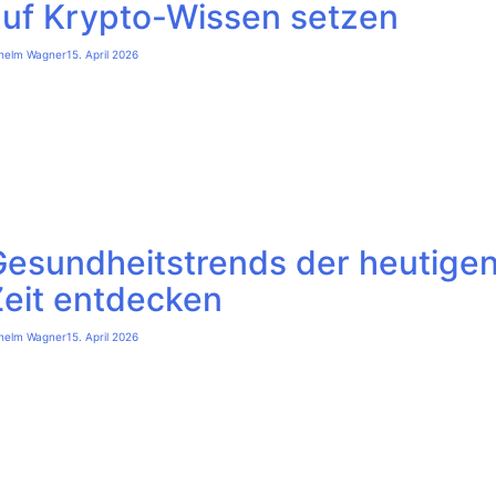
auf Krypto-Wissen setzen
lhelm Wagner
15. April 2026
Gesundheitstrends der heutige
Zeit entdecken
lhelm Wagner
15. April 2026