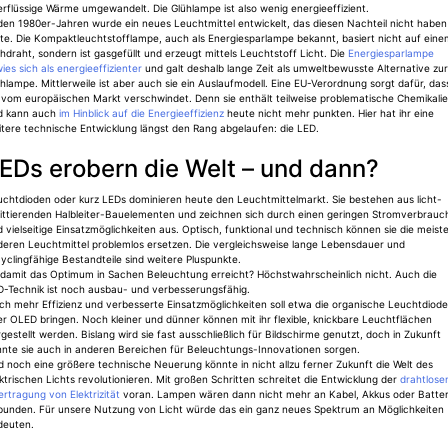
rflüssige Wärme umgewandelt. Die Glühlampe ist also wenig energieeffizient.
den 1980er-Jahren wurde ein neues Leuchtmittel entwickelt, das diesen Nachteil nicht haben
lte. Die Kompaktleuchtstofflampe, auch als Energiesparlampe bekannt, basiert nicht auf ein
hdraht, sondern ist gasgefüllt und erzeugt mittels Leuchtstoff Licht. Die
Energiesparlampe
ies sich als energieeffizienter
und galt deshalb lange Zeit als umweltbewusste Alternative zur
hlampe. Mittlerweile ist aber auch sie ein Auslaufmodell. Eine EU-Verordnung sorgt dafür, das
 vom europäischen Markt verschwindet. Denn sie enthält teilweise problematische Chemikali
d kann auch
im Hinblick auf die Energieeffizienz
heute nicht mehr punkten. Hier hat ihr eine
tere technische Entwicklung längst den Rang abgelaufen: die LED.
EDs erobern die Welt – und dann?
uchtdioden oder kurz LEDs dominieren heute den Leuchtmittelmarkt. Sie bestehen aus licht-
ittierenden Halbleiter-Bauelementen und zeichnen sich durch einen geringen Stromverbrauc
 vielseitige Einsatzmöglichkeiten aus. Optisch, funktional und technisch können sie die meist
deren Leuchtmittel problemlos ersetzen. Die vergleichsweise lange Lebensdauer und
yclingfähige Bestandteile sind weitere Pluspunkte.
t damit das Optimum in Sachen Beleuchtung erreicht? Höchstwahrscheinlich nicht. Auch die
D-Technik ist noch ausbau- und verbesserungsfähig.
h mehr Effizienz und verbesserte Einsatzmöglichkeiten soll etwa die organische Leuchtdiode
r OLED bringen. Noch kleiner und dünner können mit ihr flexible, knickbare Leuchtflächen
gestellt werden. Bislang wird sie fast ausschließlich für Bildschirme genutzt, doch in Zukunft
nnte sie auch in anderen Bereichen für Beleuchtungs-Innovationen sorgen.
 noch eine größere technische Neuerung könnte in nicht allzu ferner Zukunft die Welt des
ktrischen Lichts revolutionieren. Mit großen Schritten schreitet die Entwicklung der
drahtlose
rtragung von Elektrizität
voran. Lampen wären dann nicht mehr an Kabel, Akkus oder Batter
bunden. Für unsere Nutzung von Licht würde das ein ganz neues Spektrum an Möglichkeiten
deuten.