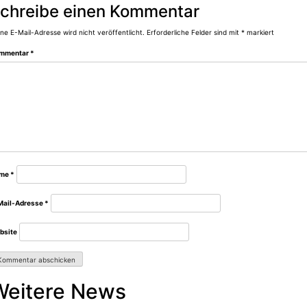
chreibe einen Kommentar
ne E-Mail-Adresse wird nicht veröffentlicht.
Erforderliche Felder sind mit
*
markiert
mmentar
*
me
*
Mail-Adresse
*
bsite
Weitere News