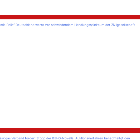
litik
amic Relief Deutschland warnt vor schwindendem Handlungsspielraum der Zivilgesellschaft
litik
üssiggas Verband fordert Stopp der BEHG-Novelle: Auktionsverfahren benachteiligt den