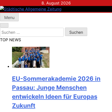
Skip
8. August 2026
to
content
Menu
Städtische Allgemeine Zeitung
Suchen
nach:
TOP NEWS
EU-Sommerakademie 2026 in
Passau: Junge Menschen
entwickeln Ideen für Europas
Zukunft