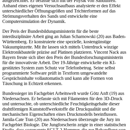
ausgezeichnet. Er befasste sich mit der Physik von Sanduhren.
Anhand eines eigenen Versuchsaufbaus analysierte er den Effekt
unterschiedlicher Öffnungsgrößen und Trichterformen auf das
Strömungsverhalten des Sands und entwickelte eine
Computersimulation der Dynamik.
Der Preis der Bundesbildungsministerin für die beste
interdisziplinäre Arbeit ging an Julian Scharnowski (20) aus Baden-
Württemberg. Er konstruierte eine spezielle, kostengünstige
Vakuumpinzette. Mit ihr lassen sich mittels Unterdruck winzige
Elektronikbauteile präzise auf Platinen platzieren. Vincent Nack aus
Bayern freute sich über den Preis der Bundesforschungsministerin
für die innovativste Arbeit. Der 19-Jährige entwickelte ein KI-
gestütztes System zum Schutz vor Telefonbetrug. Seine selbst
programmierte Software prüft in Textform umgewandelte
Gesprächsinhalte vollautomatisch und kann alle Formen von
Täuschung in Echtzeit erkennen.
Bundessieger im Fachgebiet Arbeitswelt wurde Götz Anft (19) aus
Niedersachsen. Er befasste sich mit Filamenten für den 3D-Druck
und untersuchte, ob unterschiedliche Feuchtigkeitsgehalte dieser
drahtförmigen Kunststoffwerkstoffe die Druckqualität und die
mechanischen Eigenschaften eines Druckmodells beeinflussen.
Jamila-Cate Tran (20) aus Niedersachsen überzeugte die Jury im
Fachgebiet Biologie. Die Jungforscherin zeigte in einer statistischen
Studie, dass sogenannte SGLT-2-Hemmer, die zur Behandlung von