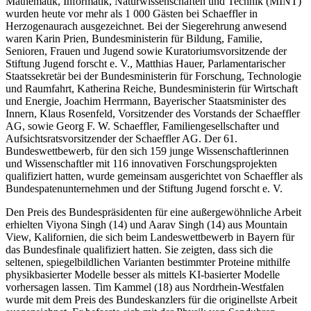
Mathematik, Informatik, Naturwissenschaften und Technik (MINT)
wurden heute vor mehr als 1 000 Gästen bei Schaeffler in
Herzogenaurach ausgezeichnet. Bei der Siegerehrung anwesend
waren Karin Prien, Bundesministerin für Bildung, Familie,
Senioren, Frauen und Jugend sowie Kuratoriumsvorsitzende der
Stiftung Jugend forscht e. V., Matthias Hauer, Parlamentarischer
Staatssekretär bei der Bundesministerin für Forschung, Technologie
und Raumfahrt, Katherina Reiche, Bundesministerin für Wirtschaft
und Energie, Joachim Herrmann, Bayerischer Staatsminister des
Innern, Klaus Rosenfeld, Vorsitzender des Vorstands der Schaeffler
AG, sowie Georg F. W. Schaeffler, Familiengesellschafter und
Aufsichtsratsvorsitzender der Schaeffler AG. Der 61.
Bundeswettbewerb, für den sich 159 junge Wissenschaftlerinnen
und Wissenschaftler mit 116 innovativen Forschungsprojekten
qualifiziert hatten, wurde gemeinsam ausgerichtet von Schaeffler als
Bundespatenunternehmen und der Stiftung Jugend forscht e. V.
Den Preis des Bundespräsidenten für eine außergewöhnliche Arbeit
erhielten Viyona Singh (14) und Aarav Singh (14) aus Mountain
View, Kalifornien, die sich beim Landeswettbewerb in Bayern für
das Bundesfinale qualifiziert hatten. Sie zeigten, dass sich die
seltenen, spiegelbildlichen Varianten bestimmter Proteine mithilfe
physikbasierter Modelle besser als mittels KI-basierter Modelle
vorhersagen lassen. Tim Kammel (18) aus Nordrhein-Westfalen
wurde mit dem Preis des Bundeskanzlers für die originellste Arbeit