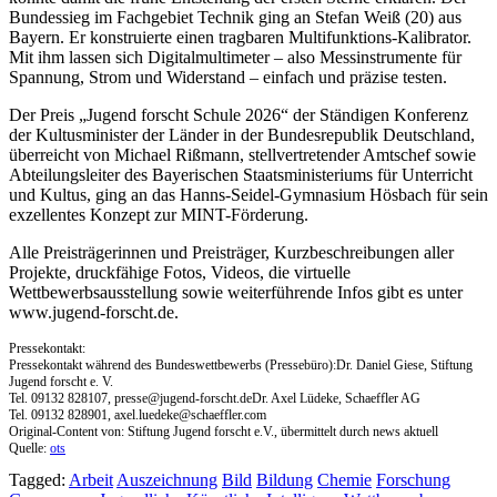
Bundessieg im Fachgebiet Technik ging an Stefan Weiß (20) aus
Bayern. Er konstruierte einen tragbaren Multifunktions-Kalibrator.
Mit ihm lassen sich Digitalmultimeter – also Messinstrumente für
Spannung, Strom und Widerstand – einfach und präzise testen.
Der Preis „Jugend forscht Schule 2026“ der Ständigen Konferenz
der Kultusminister der Länder in der Bundesrepublik Deutschland,
überreicht von Michael Rißmann, stellvertretender Amtschef sowie
Abteilungsleiter des Bayerischen Staatsministeriums für Unterricht
und Kultus, ging an das Hanns-Seidel-Gymnasium Hösbach für sein
exzellentes Konzept zur MINT-Förderung.
Alle Preisträgerinnen und Preisträger, Kurzbeschreibungen aller
Projekte, druckfähige Fotos, Videos, die virtuelle
Wettbewerbsausstellung sowie weiterführende Infos gibt es unter
www.jugend-forscht.de.
Pressekontakt:
Pressekontakt während des Bundeswettbewerbs (Pressebüro):Dr. Daniel Giese, Stiftung
Jugend forscht e. V.
Tel. 09132 828107,
presse@jugend-forscht.deDr
. Axel Lüdeke, Schaeffler AG
Tel. 09132 828901,
axel.luedeke@schaeffler.com
Original-Content von: Stiftung Jugend forscht e.V., übermittelt durch news aktuell
Quelle:
ots
Tagged:
Arbeit
Auszeichnung
Bild
Bildung
Chemie
Forschung