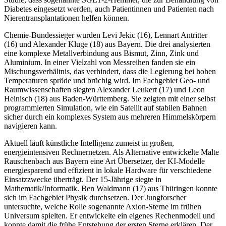
Diabetes eingesetzt werden, auch Patientinnen und Patienten nach
Nierentransplantationen helfen können.
Chemie-Bundessieger wurden Levi Jekic (16), Lennart Antritter
(16) und Alexander Kluge (18) aus Bayern. Die drei analysierten
eine komplexe Metallverbindung aus Bismut, Zinn, Zink und
Aluminium. In einer Vielzahl von Messreihen fanden sie ein
Mischungsverhältnis, das verhindert, dass die Legierung bei hohen
Temperaturen spröde und brüchig wird. Im Fachgebiet Geo- und
Raumwissenschaften siegten Alexander Leukert (17) und Leon
Heinisch (18) aus Baden-Württemberg. Sie zeigten mit einer selbst
programmierten Simulation, wie ein Satellit auf stabilen Bahnen
sicher durch ein komplexes System aus mehreren Himmelskörpern
navigieren kann.
Aktuell läuft künstliche Intelligenz zumeist in großen,
energieintensiven Rechnernetzen. Als Alternative entwickelte Malte
Rauschenbach aus Bayern eine Art Übersetzer, der KI-Modelle
energiesparend und effizient in lokale Hardware für verschiedene
Einsatzzwecke überträgt. Der 15-Jährige siegte in
Mathematik/Informatik. Ben Waldmann (17) aus Thüringen konnte
sich im Fachgebiet Physik durchsetzen. Der Jungforscher
untersuchte, welche Rolle sogenannte Axion-Sterne im frühen
Universum spielten. Er entwickelte ein eigenes Rechenmodell und
konnte damit die frühe Entstehung der ersten Sterne erklären. Der