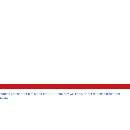
litik
üssiggas Verband fordert Stopp der BEHG-Novelle: Auktionsverfahren benachteiligt den
telstand