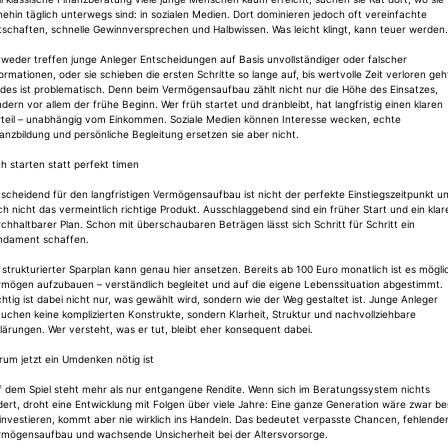
ehin täglich unterwegs sind: in sozialen Medien. Dort dominieren jedoch oft vereinfachte
schaften, schnelle Gewinnversprechen und Halbwissen. Was leicht klingt, kann teuer werden.
weder treffen junge Anleger Entscheidungen auf Basis unvollständiger oder falscher
ormationen, oder sie schieben die ersten Schritte so lange auf, bis wertvolle Zeit verloren geh
des ist problematisch. Denn beim Vermögensaufbau zählt nicht nur die Höhe des Einsatzes,
dern vor allem der frühe Beginn. Wer früh startet und dranbleibt, hat langfristig einen klaren
rteil – unabhängig vom Einkommen. Soziale Medien können Interesse wecken, echte
anzbildung und persönliche Begleitung ersetzen sie aber nicht.
h starten statt perfekt timen
scheidend für den langfristigen Vermögensaufbau ist nicht der perfekte Einstiegszeitpunkt u
h nicht das vermeintlich richtige Produkt. Ausschlaggebend sind ein früher Start und ein klare
chhaltbarer Plan. Schon mit überschaubaren Beträgen lässt sich Schritt für Schritt ein
ndament schaffen.
 strukturierter Sparplan kann genau hier ansetzen. Bereits ab 100 Euro monatlich ist es mögli
rmögen aufzubauen – verständlich begleitet und auf die eigene Lebenssituation abgestimmt.
htig ist dabei nicht nur, was gewählt wird, sondern wie der Weg gestaltet ist. Junge Anleger
uchen keine komplizierten Konstrukte, sondern Klarheit, Struktur und nachvollziehbare
lärungen. Wer versteht, was er tut, bleibt eher konsequent dabei.
um jetzt ein Umdenken nötig ist
f dem Spiel steht mehr als nur entgangene Rendite. Wenn sich im Beratungssystem nichts
ert, droht eine Entwicklung mit Folgen über viele Jahre: Eine ganze Generation wäre zwar be
investieren, kommt aber nie wirklich ins Handeln. Das bedeutet verpasste Chancen, fehlende
rmögensaufbau und wachsende Unsicherheit bei der Altersvorsorge.