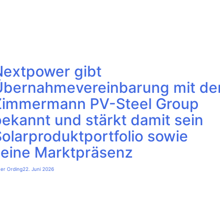
Nextpower gibt
Übernahmevereinbarung mit de
Zimmermann PV-Steel Group
ekannt und stärkt damit sein
olarproduktportfolio sowie
seine Marktpräsenz
ter Ording
22. Juni 2026