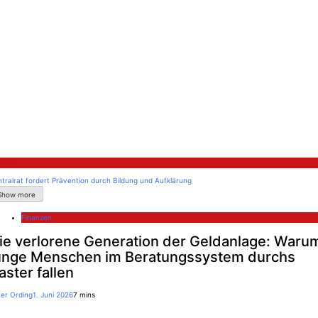
litik
tralrat fordert Prävention durch Bildung und Aufklärung
Show more
Finanzen
ie verlorene Generation der Geldanlage: Waru
unge Menschen im Beratungssystem durchs
aster fallen
ter Ording
1. Juni 2026
7 mins