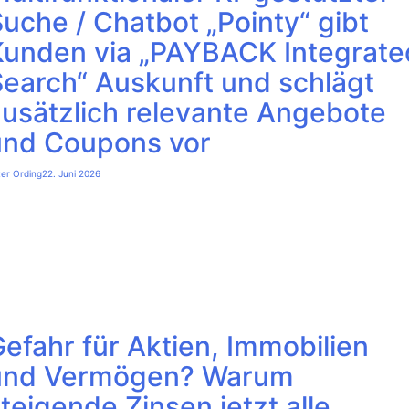
uche / Chatbot „Pointy“ gibt
Kunden via „PAYBACK Integrate
Search“ Auskunft und schlägt
zusätzlich relevante Angebote
und Coupons vor
ter Ording
22. Juni 2026
efahr für Aktien, Immobilien
und Vermögen? Warum
teigende Zinsen jetzt alle