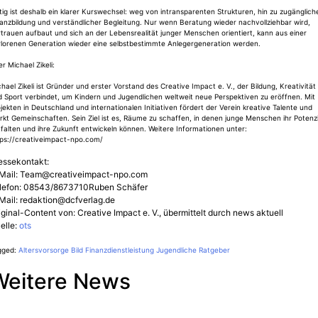
ig ist deshalb ein klarer Kurswechsel: weg von intransparenten Strukturen, hin zu zugänglich
anzbildung und verständlicher Begleitung. Nur wenn Beratung wieder nachvollziehbar wird,
trauen aufbaut und sich an der Lebensrealität junger Menschen orientiert, kann aus einer
rlorenen Generation wieder eine selbstbestimmte Anlegergeneration werden.
r Michael Zikeli:
hael Zikeli ist Gründer und erster Vorstand des Creative Impact e. V., der Bildung, Kreativität
 Sport verbindet, um Kindern und Jugendlichen weltweit neue Perspektiven zu eröffnen. Mit
jekten in Deutschland und internationalen Initiativen fördert der Verein kreative Talente und
rkt Gemeinschaften. Sein Ziel ist es, Räume zu schaffen, in denen junge Menschen ihr Potenzi
falten und ihre Zukunft entwickeln können. Weitere Informationen unter:
tps://creativeimpact-npo.com/
essekontakt:
Mail:
Team@creativeimpact-npo.com
lefon: 08543/8673710Ruben Schäfer
Mail:
redaktion@dcfverlag.de
iginal-Content von: Creative Impact e. V., übermittelt durch news aktuell
elle:
ots
gged:
Altersvorsorge
Bild
Finanzdienstleistung
Jugendliche
Ratgeber
Weitere News