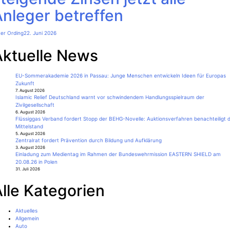
nleger betreffen
ter Ording
22. Juni 2026
Aktuelle News
EU-Sommerakademie 2026 in Passau: Junge Menschen entwickeln Ideen für Europas
Zukunft
7. August 2026
Islamic Relief Deutschland warnt vor schwindendem Handlungsspielraum der
Zivilgesellschaft
6. August 2026
Flüssiggas Verband fordert Stopp der BEHG-Novelle: Auktionsverfahren benachteiligt 
Mittelstand
5. August 2026
Zentralrat fordert Prävention durch Bildung und Aufklärung
3. August 2026
Einladung zum Medientag im Rahmen der Bundeswehrmission EASTERN SHIELD am
20.08.26 in Polen
31. Juli 2026
lle Kategorien
Aktuelles
Allgemein
Auto