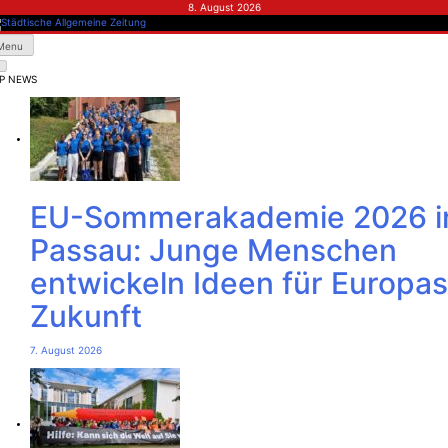
Skip
8. August 2026
to
content
dtische Allgemeine Zeitung
Menu
P NEWS
EU-Sommerakademie 2026 i
Passau: Junge Menschen
entwickeln Ideen für Europas
Zukunft
7. August 2026