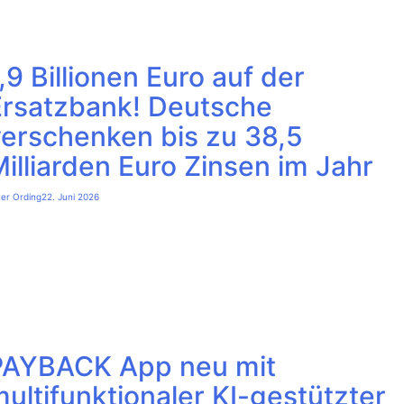
,9 Billionen Euro auf der
Ersatzbank! Deutsche
verschenken bis zu 38,5
illiarden Euro Zinsen im Jahr
ter Ording
22. Juni 2026
PAYBACK App neu mit
ultifunktionaler KI-gestützter