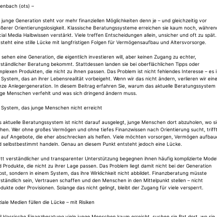
enbach (ots) –
 junge Generation steht vor mehr finanziellen Möglichkeiten denn je – und gleichzeitig vor
ößerer Orientierungslosigkeit. Klassische Beratungssysteme erreichen sie kaum noch, währen
ial Media Halbwissen verstärkt. Viele treffen Entscheidungen allein, unsicher und oft zu spät.
steht eine stille Lücke mit langfristigen Folgen für Vermögensaufbau und Altersvorsorge.
 sehen eine Generation, die eigentlich investieren will, aber keinen Zugang zu echter,
ständlicher Beratung bekommt. Stattdessen landen sie bei oberflächlichen Tipps oder
plexen Produkten, die nicht zu ihnen passen. Das Problem ist nicht fehlendes Interesse – es i
 System, das an ihrer Lebensrealität vorbeigeht. Wenn wir das nicht ändern, verlieren wir ein
nze Anlegergeneration. In diesem Beitrag erfahren Sie, warum das aktuelle Beratungssystem
nge Menschen verfehlt und was sich dringend ändern muss.
n System, das junge Menschen nicht erreicht
 aktuelle Beratungssystem ist nicht darauf ausgelegt, junge Menschen dort abzuholen, wo s
hen. Wer ohne großes Vermögen und ohne tiefes Finanzwissen nach Orientierung sucht, triff
t auf Angebote, die eher abschrecken als helfen. Viele möchten vorsorgen, Vermögen aufbau
d selbstbestimmt handeln. Genau an diesem Punkt entsteht jedoch eine Lücke.
tt verständlicher und transparenter Unterstützung begegnen ihnen häufig komplizierte Model
 Produkte, die nicht zu ihrer Lage passen. Das Problem liegt damit nicht bei der Generation
bst, sondern in einem System, das ihre Wirklichkeit nicht abbildet. Finanzberatung müsste
ständlich sein, Vertrauen schaffen und den Menschen in den Mittelpunkt stellen – nicht
dukte oder Provisionen. Solange das nicht gelingt, bleibt der Zugang für viele versperrt.
iale Medien füllen die Lücke – mit Risiken
l klassische Finanzberatung viele junge Menschen kaum erreicht, suchen sie Rat dort, wo sie