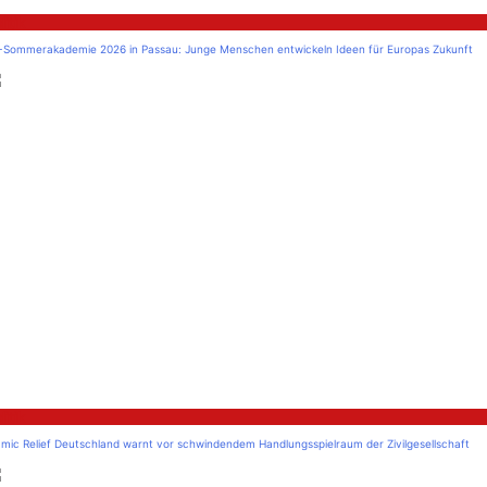
litik
-Sommerakademie 2026 in Passau: Junge Menschen entwickeln Ideen für Europas Zukunft
litik
amic Relief Deutschland warnt vor schwindendem Handlungsspielraum der Zivilgesellschaft