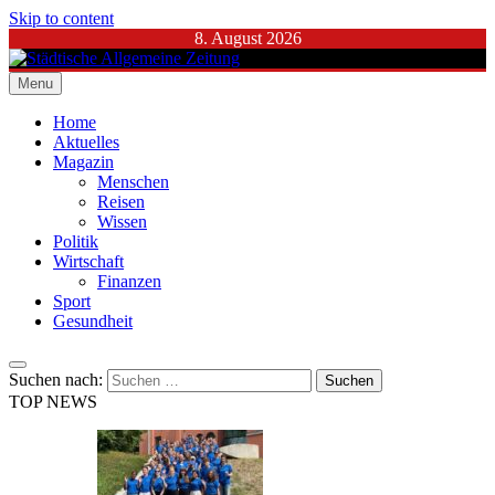
Skip to content
8. August 2026
Menu
Städtische Allgemeine Zeitung
Home
Aktuelles
Magazin
Menschen
Reisen
Wissen
Politik
Wirtschaft
Finanzen
Sport
Gesundheit
Suchen nach:
TOP NEWS