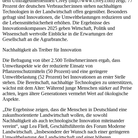
dem Umfrageunternehmen Civey (http://www.civey.com) zeigt: 77
Prozent der deutschen Verbraucher:innen stehen nachhaltigen
Technologien in der Landwirtschaft offen gegenüber. Besonders
gefragt sind Innovationen, die Umweltbelastungen reduzieren und
die Lebensmittelsicherheit erhöhen. Die Ergebnisse des
Innovationskompasses 2025 geben Wirtschaft, Politik und
Wissenschaft wertvolle Einblicke in die Erwartungen der
Gesellschaft an die Agrarbranche.
Nachhaltigkeit als Treiber für Innovation
Die Befragung von über 2.500 Teilnehmer:innen ergab, dass
Umweltaspekte wie der reduzierte Einsatz von
Pflanzenschutzmitteln (50 Prozent) und eine geringere
Umweltbelastung (52 Prozent) bei Innovationen an erster Stelle
stehen. Die Bereitschaft, nachhaltige Technologien zu unterstützen,
wächst mit dem Alter: Während junge Menschen stärker auf Preise
achten, legen ältere Generationen vermehrt Wert auf ökologische
Aspekte.
„Die Ergebnisse zeigen, dass die Menschen in Deutschland eine
zukunftsorientierte Landwirtschaft wollen, die sowohl
Nachhaltigkeit als auch technologische Innovation miteinander
vereint“, sagt Lea Fließ, Geschäftsführerin des Forum Moderne
Landwirtschaft. „Insbesondere der Wunsch nach einer geringeren
Umweltbelastung der Landwirtschaft und einer höheren