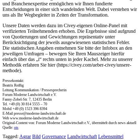
und Branchenexpertise ermöglichen wir Ihnen fundierte
Entscheidungen in einer sich wandelnden Welt. Dabei verstehen wir
uns als Ihr Wegbegleiter in Zeiten der Transformation.
Unsere Daten werden dazu im Civey-eigenen Online-Panel mit
verifizierten Teilnehmenden erhoben. Die Ergebnisse sind aufgrund
von Quotierungen und Gewichtungen repräsentativ unter
Berücksichtigung der jeweils ausgewiesenen statistischen Fehler.
Die statistischen Angaben entnehmen Sie bitte der Infobox an den
jeweiligen Umfragen – bewegen Sie Ihren Mauszeiger hierfür
einfach über das „i“ rechts unten in jeder Kachel. Mehr zu unserer
Methodik erfahren Sie hier (https://civey.com/ueber-civey/unsere-
methode).
Pressekontakt:
Beatrix Reißig
Leitung Kommunikation / Pressesprecherin
Forum Moderne Landwirtschaft e.V.
Fanny-Zobel-Str. 7, 12435 Berlin
Tel. +49 (0) 30 814 5555 – 70
Mobil +49 (0) 1523 396 8394
E-Mail
presse@moderne-landwirtschaft.de
Web www.moderne-landwirtschaft.de
Original-Content von: Forum Moderne Landwirtschaft e.V., übermittelt durch news aktuell
Quelle:
ots
Tagged:
Agrar
Bild
Governance
Landwirtschaft
Lebensmittel