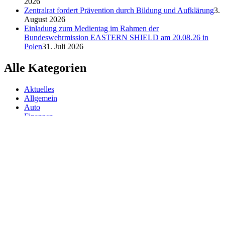
2026
Zentralrat fordert Prävention durch Bildung und Aufklärung
3.
August 2026
Einladung zum Medientag im Rahmen der
Bundeswehrmission EASTERN SHIELD am 20.08.26 in
Polen
31. Juli 2026
Alle Kategorien
Aktuelles
Allgemein
Auto
Finanzen
Gesundheit
Magazin
Menschen
Politik
Reisen
Sport
Testberichte
Wirtschaft
Wissen
© SAZ AKTUELL