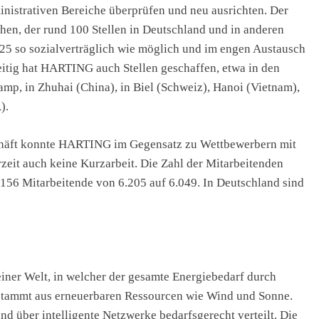
inistrativen Bereiche überprüfen und neu ausrichten. Der
hen, der rund 100 Stellen in Deutschland und in anderen
25 so sozialverträglich wie möglich und im engen Austausch
eitig hat HARTING auch Stellen geschaffen, etwa in den
mp, in Zhuhai (China), in Biel (Schweiz), Hanoi (Vietnam),
).
schäft konnte HARTING im Gegensatz zu Wettbewerbern mit
it auch keine Kurzarbeit. Die Zahl der Mitarbeitenden
156 Mitarbeitende von 6.205 auf 6.049. In Deutschland sind
 einer Welt, in welcher der gesamte Energiebedarf durch
e stammt aus erneuerbaren Ressourcen wie Wind und Sonne.
nd über intelligente Netzwerke bedarfsgerecht verteilt. Die