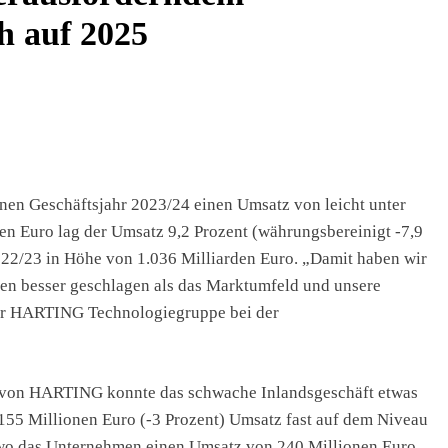
ebensrettende Verwundetenversorgung: Bundeswehr Beschafft Weitere
ch auf 2025
n Geschäftsjahr 2023/24 einen Umsatz von leicht unter
nen Euro lag der Umsatz 9,2 Prozent (währungsbereinigt -7,9
022/23 in Höhe von 1.036 Milliarden Euro. „Damit haben wir
n besser geschlagen als das Marktumfeld und unsere
 der HARTING Technologiegruppe bei der
er von HARTING konnte das schwache Inlandsgeschäft etwas
155 Millionen Euro (-3 Prozent) Umsatz fast auf dem Niveau
n, wo das Unternehmen einen Umsatz von 240 Millionen Euro