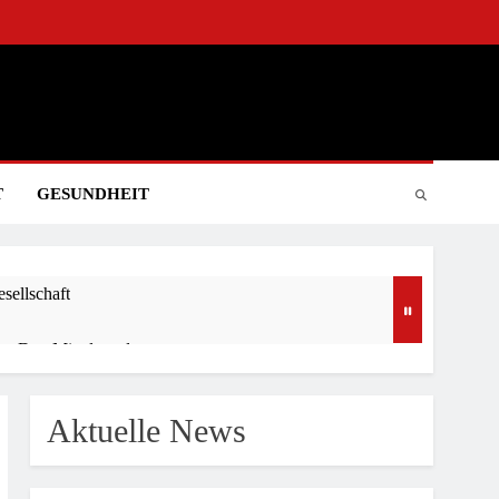
g
T
GESUNDHEIT
sellschaft
gt Den Mittelstand
Aktuelle News
Am 20.08.26 In Polen