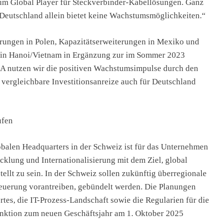
um Global Player für Steckverbinder-Kabellösungen. Ganz
 Deutschland allein bietet keine Wachstumsmöglichkeiten.“
rungen in Polen, Kapazitätserweiterungen in Mexiko und
 in Hanoi/Vietnam in Ergänzung zur im Sommer 2023
A nutzen wir die positiven Wachstumsimpulse durch den
h vergleichbare Investitionsanreize auch für Deutschland
ufen
obalen Headquarters in der Schweiz ist für das Unternehmen
icklung und Internationalisierung mit dem Ziel, global
ellt zu sein. In der Schweiz sollen zukünftig überregionale
euerung vorantreiben, gebündelt werden. Die Planungen
tes, die IT-Prozess-Landschaft sowie die Regularien für die
unktion zum neuen Geschäftsjahr am 1. Oktober 2025