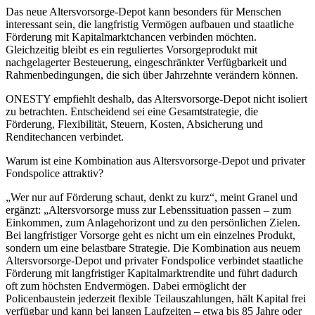
Das neue Altersvorsorge-Depot kann besonders für Menschen
interessant sein, die langfristig Vermögen aufbauen und staatliche
Förderung mit Kapitalmarktchancen verbinden möchten.
Gleichzeitig bleibt es ein reguliertes Vorsorgeprodukt mit
nachgelagerter Besteuerung, eingeschränkter Verfügbarkeit und
Rahmenbedingungen, die sich über Jahrzehnte verändern können.
ONESTY empfiehlt deshalb, das Altersvorsorge-Depot nicht isoliert
zu betrachten. Entscheidend sei eine Gesamtstrategie, die
Förderung, Flexibilität, Steuern, Kosten, Absicherung und
Renditechancen verbindet.
Warum ist eine Kombination aus Altersvorsorge-Depot und privater
Fondspolice attraktiv?
„Wer nur auf Förderung schaut, denkt zu kurz“, meint Granel und
ergänzt: „Altersvorsorge muss zur Lebenssituation passen – zum
Einkommen, zum Anlagehorizont und zu den persönlichen Zielen.
Bei langfristiger Vorsorge geht es nicht um ein einzelnes Produkt,
sondern um eine belastbare Strategie. Die Kombination aus neuem
Altersvorsorge-Depot und privater Fondspolice verbindet staatliche
Förderung mit langfristiger Kapitalmarktrendite und führt dadurch
oft zum höchsten Endvermögen. Dabei ermöglicht der
Policenbaustein jederzeit flexible Teilauszahlungen, hält Kapital frei
verfügbar und kann bei langen Laufzeiten – etwa bis 85 Jahre oder