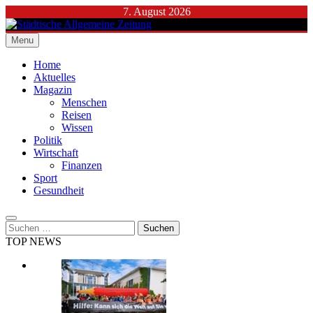
Skip
7. August 2026
to
content
Menu
Städtische Allgemeine Zeitung
Home
Aktuelles
Magazin
Menschen
Reisen
Wissen
Politik
Wirtschaft
Finanzen
Sport
Gesundheit
Suchen
nach:
TOP NEWS