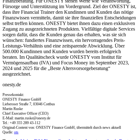
Finanzberatung. Für ONESTY stehen Werte wie Verantwortung,
Fürsorge und Unterstützung im Vordergrund. Ziel der ONESTY ist,
dass ihre Financial Trainer den Kundinnen und Kunden das nötige
Finanzwissen vermitteln, damit sie ihre finanziellen Entscheidungen
selbst treffen können. ONESTY bietet ihnen dazu einen exklusiven
Zugang zu ausgezeichneten Produkten. Vielfältige digitale Services
sorgen dafür, dass die Kunden genau das erhalten, was sie sich
wünschen: fundiertes Finanzwissen, ein hervorragendes Preis-
Leistungs-Verhältnis und eine zeitsparende Abwicklung. Über
500.000 Kundinnen und Kunden wurden bereits erfolgreich
beraten. Im Qualitätscheck wurde ONESTY vom Institut für
Vermögensaufbau (IVA) und Focus Money im September 2023,
2024 und 2025 für die „Beste Altersvorsorgeberatung“
ausgezeichnet.
onesty.de
Pressekontakt:
ONESTY Finance GmbH
Lieberoser Straße 7, 03046 Cottbus
Martin Ruske
Chief Executive Officer (CEO)
E-Mail:
martin.ruske@onesty.de
Tel.: +49 355 289 43-112
Original-Content von: ONESTY Finance GmbH, übermittelt durch news aktuell
Quelle:
ots