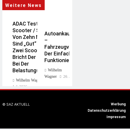
Weitere News
ADAC Testet E-
Scooter / Sieben
Autoankauf Held
Von Zehn Modellen
–
Sind „gut“ / Bei
Fahrzeugverkauf,
Zwei Scootern
Der Einfach
Bricht Der Lenker
Funktioniert
Bei Der
Belastungsprüfung
Wilhelm
Wagner
26. Juli 2026
Wilhelm Wagner
28.
Juli 2026
Warum Die
© SAZ AKTUELL
Werbung
Plakette Oft
Datenschutzerklärung
Ausbleibt –
Impressum
Mängel-
Personelle