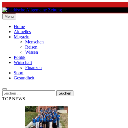
Skip
to
content
Menu
Städtische Allgemeine Zeitung
Home
Aktuelles
Magazin
Menschen
Reisen
Wissen
Politik
Wirtschaft
Finanzen
Sport
Gesundheit
Suchen
nach:
TOP NEWS