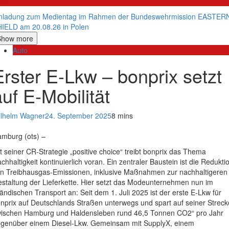
litik
nladung zum Medientag im Rahmen der Bundeswehrmission EASTER
IELD am 20.08.26 in Polen
Show more
Auto
Erster E-Lkw – bonprix setzt
auf E-Mobilität
lhelm Wagner
24. September 2025
8 mins
mburg (ots) –
t seiner CR-Strategie „positive choice“ treibt bonprix das Thema
chhaltigkeit kontinuierlich voran. Ein zentraler Baustein ist die Redukti
n Treibhausgas-Emissionen, inklusive Maßnahmen zur nachhaltigeren
staltung der Lieferkette. Hier setzt das Modeunternehmen nun im
ländischen Transport an: Seit dem 1. Juli 2025 ist der erste E-Lkw für
nprix auf Deutschlands Straßen unterwegs und spart auf seiner Streck
ischen Hamburg und Haldensleben rund 46,5 Tonnen CO2“ pro Jahr
genüber einem Diesel-Lkw. Gemeinsam mit SupplyX, einem