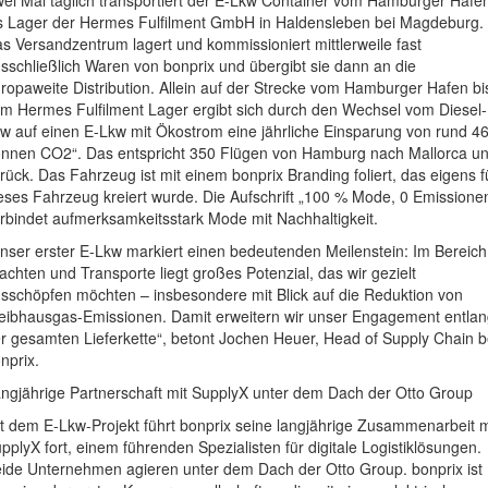
ei Mal täglich transportiert der E-Lkw Container vom Hamburger Hafe
s Lager der Hermes Fulfilment GmbH in Haldensleben bei Magdeburg.
s Versandzentrum lagert und kommissioniert mittlerweile fast
sschließlich Waren von bonprix und übergibt sie dann an die
ropaweite Distribution. Allein auf der Strecke vom Hamburger Hafen bi
m Hermes Fulfilment Lager ergibt sich durch den Wechsel vom Diesel-
w auf einen E-Lkw mit Ökostrom eine jährliche Einsparung von rund 46
nnen CO2“. Das entspricht 350 Flügen von Hamburg nach Mallorca u
rück. Das Fahrzeug ist mit einem bonprix Branding foliert, das eigens f
eses Fahrzeug kreiert wurde. Die Aufschrift „100 % Mode, 0 Emissione
rbindet aufmerksamkeitsstark Mode mit Nachhaltigkeit.
nser erster E-Lkw markiert einen bedeutenden Meilenstein: Im Bereich
achten und Transporte liegt großes Potenzial, das wir gezielt
sschöpfen möchten – insbesondere mit Blick auf die Reduktion von
eibhausgas-Emissionen. Damit erweitern wir unser Engagement entla
r gesamten Lieferkette“, betont Jochen Heuer, Head of Supply Chain b
nprix.
ngjährige Partnerschaft mit SupplyX unter dem Dach der Otto Group
t dem E-Lkw-Projekt führt bonprix seine langjährige Zusammenarbeit m
pplyX fort, einem führenden Spezialisten für digitale Logistiklösungen.
ide Unternehmen agieren unter dem Dach der Otto Group. bonprix ist