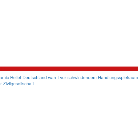
litik
lamic Relief Deutschland warnt vor schwindendem Handlungsspielraum
r Zivilgesellschaft