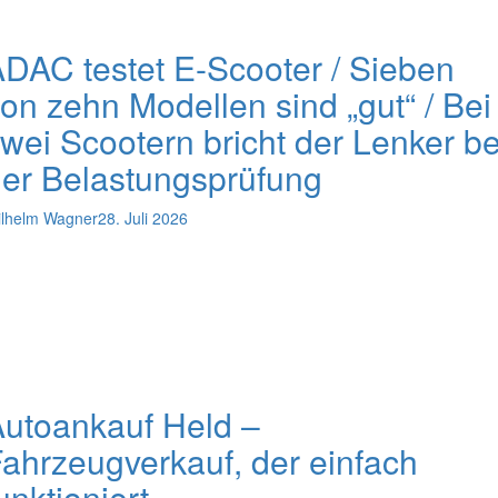
DAC testet E-Scooter / Sieben
on zehn Modellen sind „gut“ / Bei
wei Scootern bricht der Lenker be
er Belastungsprüfung
lhelm Wagner
28. Juli 2026
utoankauf Held –
ahrzeugverkauf, der einfach
unktioniert