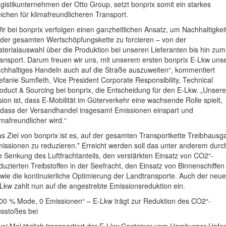
gistikunternehmen der Otto Group, setzt bonprix somit ein starkes
ichen für klimafreundlicheren Transport.
ir bei bonprix verfolgen einen ganzheitlichen Ansatz, um Nachhaltigkei
 der gesamten Wertschöpfungskette zu forcieren – von der
terialauswahl über die Produktion bei unseren Lieferanten bis hin zum
ansport. Darum freuen wir uns, mit unserem ersten bonprix E-Lkw uns
chhaltiges Handeln auch auf die Straße auszuweiten“, kommentiert
efanie Sumfleth, Vice President Corporate Responsibility, Technical
oduct & Sourcing bei bonprix, die Entscheidung für den E-Lkw. „Unsere
sion ist, dass E-Mobilität im Güterverkehr eine wachsende Rolle spielt,
dass der Versandhandel insgesamt Emissionen einspart und
imafreundlicher wird.“
s Ziel von bonprix ist es, auf der gesamten Transportkette Treibhausg
issionen zu reduzieren.* Erreicht werden soll das unter anderem durc
e Senkung des Luftfrachtanteils, den verstärkten Einsatz von CO2“-
duzierten Treibstoffen in der Seefracht, den Einsatz von Binnenschiffen
wie die kontinuierliche Optimierung der Landtransporte. Auch der neue
Lkw zahlt nun auf die angestrebte Emissionsreduktion ein.
00 % Mode, 0 Emissionen“ – E-Lkw trägt zur Reduktion des CO2“-
sstoßes bei