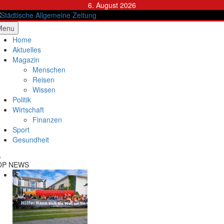
Skip
6. August 2026
to
content
ädtische Allgemeine Zeitung
Menu
Home
Aktuelles
Magazin
Menschen
Reisen
Wissen
Politik
Wirtschaft
Finanzen
Sport
Gesundheit
OP NEWS