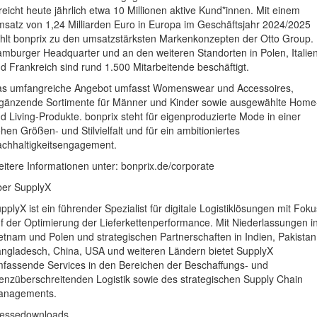
reicht heute jährlich etwa 10 Millionen aktive Kund*innen. Mit einem
satz von 1,24 Milliarden Euro in Europa im Geschäftsjahr 2024/2025
hlt bonprix zu den umsatzstärksten Markenkonzepten der Otto Group.
mburger Headquarter und an den weiteren Standorten in Polen, Italie
d Frankreich sind rund 1.500 Mitarbeitende beschäftigt.
s umfangreiche Angebot umfasst Womenswear und Accessoires,
gänzende Sortimente für Männer und Kinder sowie ausgewählte Home
d Living-Produkte. bonprix steht für eigenproduzierte Mode in einer
hen Größen- und Stilvielfalt und für ein ambitioniertes
chhaltigkeitsengagement.
itere Informationen unter: bonprix.de/corporate
er SupplyX
pplyX ist ein führender Spezialist für digitale Logistiklösungen mit Foku
f der Optimierung der Lieferkettenperformance. Mit Niederlassungen i
etnam und Polen und strategischen Partnerschaften in Indien, Pakistan
ngladesch, China, USA und weiteren Ländern bietet SupplyX
fassende Services in den Bereichen der Beschaffungs- und
enzüberschreitenden Logistik sowie des strategischen Supply Chain
anagements.
essedownloads