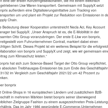
n eine der ersten Konzerngesellschaften, die mit einem elektrisch
getriebenen Lkw Waren transportiert. Gemeinsam mit SupplyX setzt
nprix außerdem eine Digitalisierungsinitiative zum Tracking von
ansporten um und plant ein Projekt zur Reduktion von Emissionen in d
pply Chain.
e Bedeutung dieser Kooperation unterstreicht Necla Aci, Key Account
nager bei SupplyX: „Unser Anspruch ist es, die E-Mobilität in der
samten Otto Group voranzubringen. Der erste E-Lkw von bonprix,
reitgestellt vom Fuhrunternehmen Contrail, markiert dabei einen
chtigen Schritt. Dieses Projekt ist ein weiteres Beispiel für die erfolgrei
llaboration von bonprix und SupplyX und zeigt, wie wir gemeinsam ein
itrag zum Klimaschutz leisten.“
onprix hat sich zum Science-Based Target der Otto Group verpflichtet,
e absoluten Treibhausgas-Emissionen bis zum Ende des Geschäftsjah
31/32 im Vergleich zum Geschäftsjahr 2021/22 um 42 Prozent zu
nken.
er bonprix
t Online-Shops in 16 europäischen Ländern und zusätzlichem B2B-
schäft in mehreren Märkten bietet bonprix seiner überwiegend
iblichen Zielgruppe Fashion zu einem ausgezeichneten Preis-Leistung
rhältnis. Das im Jahr 1986 gegründete E-Commerce-Unternehmen