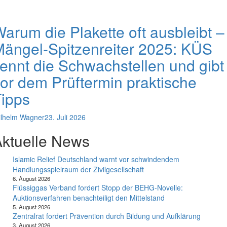
arum die Plakette oft ausbleibt –
ängel-Spitzenreiter 2025: KÜS
ennt die Schwachstellen und gibt
or dem Prüftermin praktische
ipps
lhelm Wagner
23. Juli 2026
ktuelle News
Islamic Relief Deutschland warnt vor schwindendem
Handlungsspielraum der Zivilgesellschaft
6. August 2026
Flüssiggas Verband fordert Stopp der BEHG-Novelle:
Auktionsverfahren benachteiligt den Mittelstand
5. August 2026
Zentralrat fordert Prävention durch Bildung und Aufklärung
3. August 2026