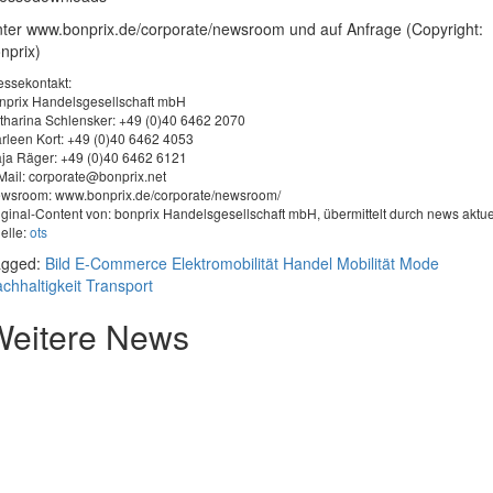
ter www.bonprix.de/corporate/newsroom und auf Anfrage (Copyright:
nprix)
essekontakt:
nprix Handelsgesellschaft mbH
tharina Schlensker: +49 (0)40 6462 2070
rleen Kort: +49 (0)40 6462 4053
ja Räger: +49 (0)40 6462 6121
Mail:
corporate@bonprix.net
wsroom: www.bonprix.de/corporate/newsroom/
iginal-Content von: bonprix Handelsgesellschaft mbH, übermittelt durch news aktue
elle:
ots
agged:
Bild
E-Commerce
Elektromobilität
Handel
Mobilität
Mode
chhaltigkeit
Transport
Weitere News