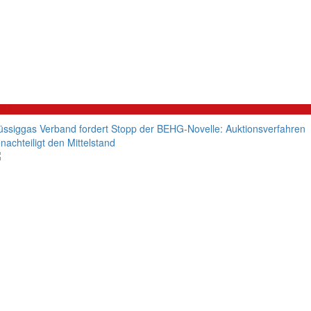
litik
üssiggas Verband fordert Stopp der BEHG-Novelle: Auktionsverfahren
nachteiligt den Mittelstand