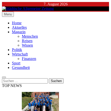
Skip
7. August 2026
to
content
Menu
Städtische Allgemeine Zeitung
Home
Aktuelles
Magazin
Menschen
Reisen
Wissen
Politik
Wirtschaft
Finanzen
Sport
Gesundheit
Suchen
nach:
TOP NEWS