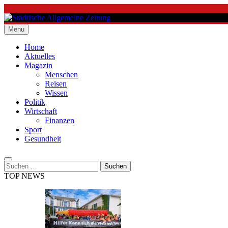
Skip
to
content
Menu
Städtische Allgemeine Zeitung
Home
Aktuelles
Magazin
Menschen
Reisen
Wissen
Politik
Wirtschaft
Finanzen
Sport
Gesundheit
Suchen
nach:
TOP NEWS