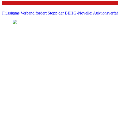
Politik
Flüssiggas Verband fordert Stopp der BEHG-Novelle: Auktionsverfahr