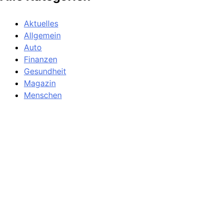
Aktuelles
Allgemein
Auto
Finanzen
Gesundheit
Magazin
Menschen
Politik
Reisen
Sport
Testberichte
Wirtschaft
Wissen
© SAZ AKTUELL
Werbung
Datenschutzerklärung