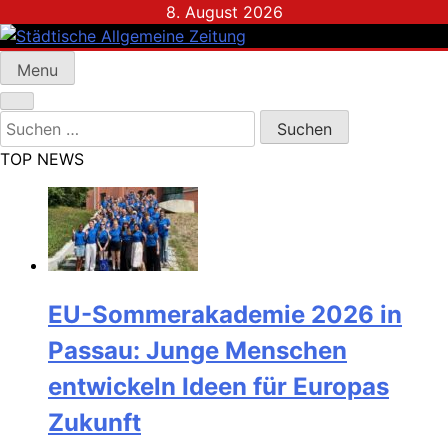
Skip
8. August 2026
to
content
Menu
Städtische Allgemeine Zeitung
Suchen
nach:
TOP NEWS
EU-Sommerakademie 2026 in
Passau: Junge Menschen
entwickeln Ideen für Europas
Zukunft