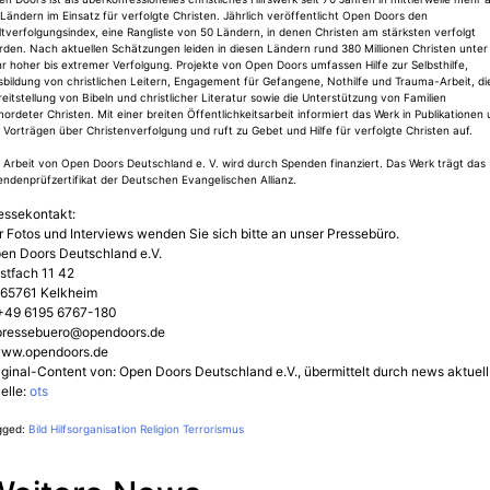
Ländern im Einsatz für verfolgte Christen. Jährlich veröffentlicht Open Doors den
tverfolgungsindex, eine Rangliste von 50 Ländern, in denen Christen am stärksten verfolgt
den. Nach aktuellen Schätzungen leiden in diesen Ländern rund 380 Millionen Christen unter
r hoher bis extremer Verfolgung. Projekte von Open Doors umfassen Hilfe zur Selbsthilfe,
bildung von christlichen Leitern, Engagement für Gefangene, Nothilfe und Trauma-Arbeit, di
eitstellung von Bibeln und christlicher Literatur sowie die Unterstützung von Familien
ordeter Christen. Mit einer breiten Öffentlichkeitsarbeit informiert das Werk in Publikationen
 Vorträgen über Christenverfolgung und ruft zu Gebet und Hilfe für verfolgte Christen auf.
 Arbeit von Open Doors Deutschland e. V. wird durch Spenden finanziert. Das Werk trägt das
ndenprüfzertifikat der Deutschen Evangelischen Allianz.
essekontakt:
r Fotos und Interviews wenden Sie sich bitte an unser Pressebüro.
en Doors Deutschland e.V.
stfach 11 42
65761 Kelkheim
+49 6195 6767-180
pressebuero@opendoors.de
www.opendoors.de
iginal-Content von: Open Doors Deutschland e.V., übermittelt durch news aktuell
elle:
ots
gged:
Bild
Hilfsorganisation
Religion
Terrorismus