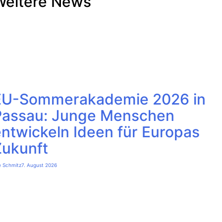
Weitere News
EU-Sommerakademie 2026 in
Passau: Junge Menschen
ntwickeln Ideen für Europas
Zukunft
e Schmitz
7. August 2026