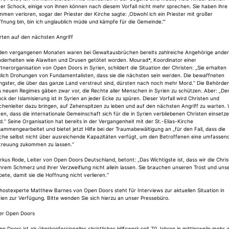
er Schock, einige von ihnen können nach diesem Vorfall nicht mehr sprechen. Sie haben ihre
mmen verloren, sogar der Priester der Kirche sagte: ‚Obwohl ich ein Priester mit großer
fnung bin, bin ich unglaublich müde und kämpfe für die Gemeinde.'“
rten auf den nächsten Angriff
 den vergangenen Monaten waren bei Gewaltausbrüchen bereits zahlreiche Angehörige ander
nderheiten wie Alawiten und Drusen getötet worden. Mourad*, Koordinator einer
tnerorganisation von Open Doors in Syrien, schildert die Situation der Christen: „Sie erhalten
glich Drohungen von Fundamentalisten, dass sie die nächsten sein werden. Die bewaffneten
ngster, die über das ganze Land verstreut sind, dürsten nach noch mehr Mord.“ Die Behörde
 neuen Regimes gäben zwar vor, die Rechte aller Menschen in Syrien zu schützen. Aber: „De
ck der Islamisierung ist in Syrien an jeder Ecke zu spüren. Dieser Vorfall wird Christen und
chenleiter dazu bringen, auf Zehenspitzen zu leben und auf den nächsten Angriff zu warten. 
en, dass die internationale Gemeinschaft sich für die in Syrien verbliebenen Christen einsetz
d.“ Seine Organisation hat bereits in der Vergangenheit mit der St.-Elias-Kirche
ammengearbeitet und bietet jetzt Hilfe bei der Traumabewältigung an „für den Fall, dass die
rche selbst nicht über ausreichende Kapazitäten verfügt, um den Betroffenen eine umfassen
treuung zukommen zu lassen.“
kus Rode, Leiter von Open Doors Deutschland, betont: „Das Wichtigste ist, dass wir die Chri
ihrem Schmerz und ihrer Verzweiflung nicht allein lassen. Sie brauchen unseren Trost und uns
ete, damit sie die Hoffnung nicht verlieren.“
ostexperte Matthew Barnes von Open Doors steht für Interviews zur aktuellen Situation in
ien zur Verfügung. Bitte wenden Sie sich hierzu an unser Pressebüro.
er Open Doors
n Doors ist als überkonfessionelles christliches Hilfswerk seit 70 Jahren in mittlerweile mehr a