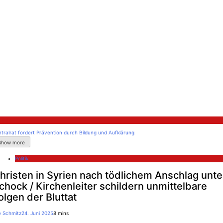
litik
tralrat fordert Prävention durch Bildung und Aufklärung
Show more
Politik
hristen in Syrien nach tödlichem Anschlag unte
chock / Kirchenleiter schildern unmittelbare
olgen der Bluttat
e Schmitz
24. Juni 2025
8 mins