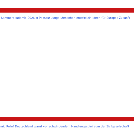
litik
-Sommerakademie 2026 in Passau: Junge Menschen entwickeln Ideen für Europas Zukunft
litik
amic Relief Deutschland warnt vor schwindendem Handlungsspielraum der Zivilgesellschaft