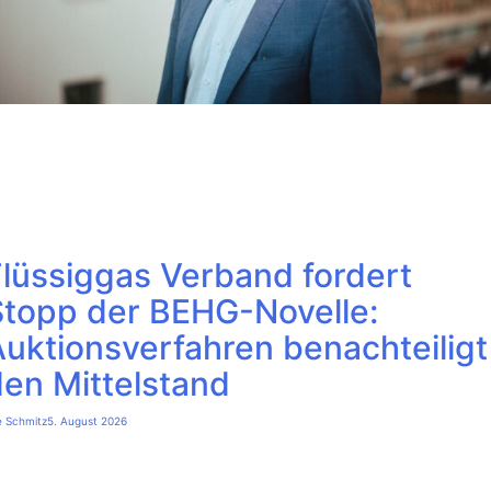
Flüssiggas Verband fordert
Stopp der BEHG-Novelle:
uktionsverfahren benachteiligt
en Mittelstand
e Schmitz
5. August 2026