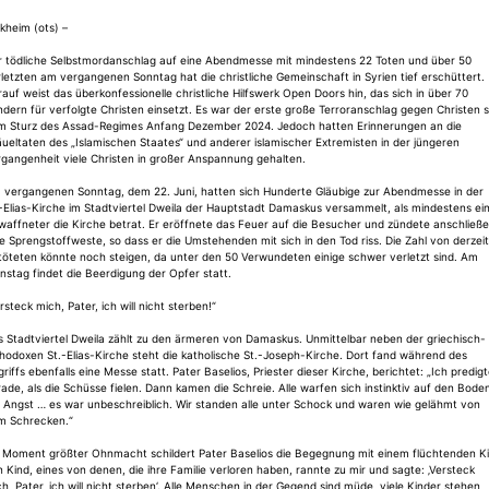
kheim (ots) –
r tödliche Selbstmordanschlag auf eine Abendmesse mit mindestens 22 Toten und über 50
letzten am vergangenen Sonntag hat die christliche Gemeinschaft in Syrien tief erschüttert.
auf weist das überkonfessionelle christliche Hilfswerk Open Doors hin, das sich in über 70
dern für verfolgte Christen einsetzt. Es war der erste große Terroranschlag gegen Christen s
m Sturz des Assad-Regimes Anfang Dezember 2024. Jedoch hatten Erinnerungen an die
ueltaten des „Islamischen Staates“ und anderer islamischer Extremisten in der jüngeren
gangenheit viele Christen in großer Anspannung gehalten.
 vergangenen Sonntag, dem 22. Juni, hatten sich Hunderte Gläubige zur Abendmesse in der
-Elias-Kirche im Stadtviertel Dweila der Hauptstadt Damaskus versammelt, als mindestens ei
affneter die Kirche betrat. Er eröffnete das Feuer auf die Besucher und zündete anschließ
e Sprengstoffweste, so dass er die Umstehenden mit sich in den Tod riss. Die Zahl von derzei
töteten könnte noch steigen, da unter den 50 Verwundeten einige schwer verletzt sind. Am
nstag findet die Beerdigung der Opfer statt.
rsteck mich, Pater, ich will nicht sterben!“
 Stadtviertel Dweila zählt zu den ärmeren von Damaskus. Unmittelbar neben der griechisch-
hodoxen St.-Elias-Kirche steht die katholische St.-Joseph-Kirche. Dort fand während des
riffs ebenfalls eine Messe statt. Pater Baselios, Priester dieser Kirche, berichtet: „Ich predig
ade, als die Schüsse fielen. Dann kamen die Schreie. Alle warfen sich instinktiv auf den Bode
 Angst … es war unbeschreiblich. Wir standen alle unter Schock und waren wie gelähmt von
m Schrecken.“
s Moment größter Ohnmacht schildert Pater Baselios die Begegnung mit einem flüchtenden Ki
n Kind, eines von denen, die ihre Familie verloren haben, rannte zu mir und sagte: ‚Versteck
h, Pater, ich will nicht sterben‘. Alle Menschen in der Gegend sind müde, viele Kinder stehen