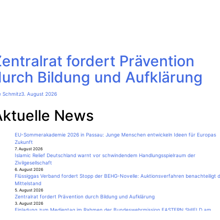
entralrat fordert Prävention
durch Bildung und Aufklärung
e Schmitz
3. August 2026
Aktuelle News
EU-Sommerakademie 2026 in Passau: Junge Menschen entwickeln Ideen für Europas
Zukunft
7. August 2026
Islamic Relief Deutschland warnt vor schwindendem Handlungsspielraum der
Zivilgesellschaft
6. August 2026
Flüssiggas Verband fordert Stopp der BEHG-Novelle: Auktionsverfahren benachteiligt 
Mittelstand
5. August 2026
Zentralrat fordert Prävention durch Bildung und Aufklärung
3. August 2026
Einladung zum Medientag im Rahmen der Bundeswehrmission EASTERN SHIELD am
20.08.26 in Polen