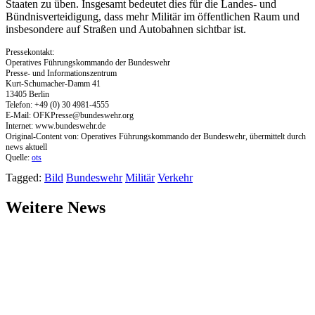
Staaten zu üben. Insgesamt bedeutet dies für die Landes- und
Bündnisverteidigung, dass mehr Militär im öffentlichen Raum und
insbesondere auf Straßen und Autobahnen sichtbar ist.
Pressekontakt:
Operatives Führungskommando der Bundeswehr
Presse- und Informationszentrum
Kurt-Schumacher-Damm 41
13405 Berlin
Telefon: +49 (0) 30 4981-4555
E-Mail:
OFKPresse@bundeswehr.org
Internet: www.bundeswehr.de
Original-Content von: Operatives Führungskommando der Bundeswehr, übermittelt durch
news aktuell
Quelle:
ots
Tagged:
Bild
Bundeswehr
Militär
Verkehr
Weitere News