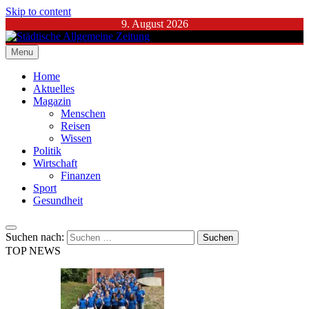
Skip to content
9. August 2026
Menu
Städtische Allgemeine Zeitung
Home
Aktuelles
Magazin
Menschen
Reisen
Wissen
Politik
Wirtschaft
Finanzen
Sport
Gesundheit
Suchen nach:
TOP NEWS