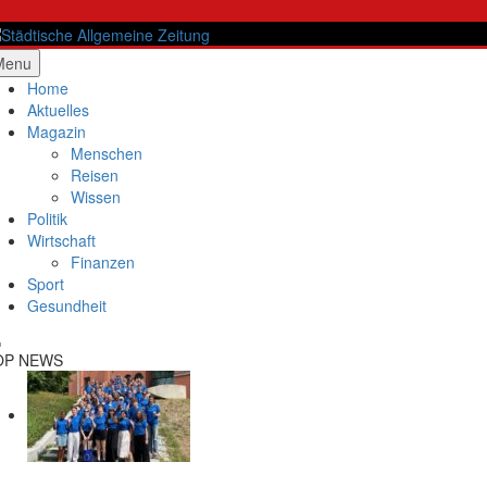
Skip
to
content
ädtische Allgemeine Zeitung
Menu
Home
Aktuelles
Magazin
Menschen
Reisen
Wissen
Politik
Wirtschaft
Finanzen
Sport
Gesundheit
OP NEWS