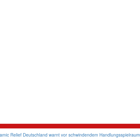
litik
lamic Relief Deutschland warnt vor schwindendem Handlungsspielraum d