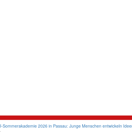
litik
-Sommerakademie 2026 in Passau: Junge Menschen entwickeln Ideen