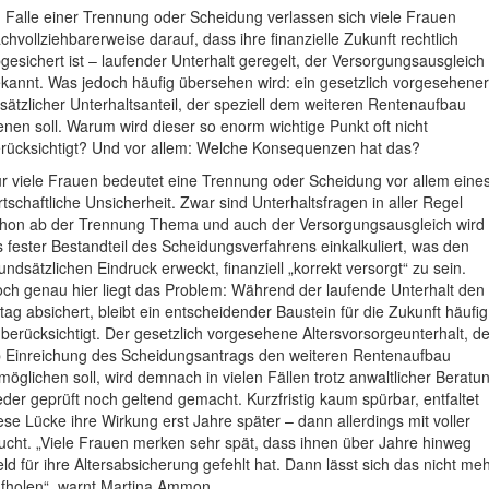
 Falle einer Trennung oder Scheidung verlassen sich viele Frauen
chvollziehbarerweise darauf, dass ihre finanzielle Zukunft rechtlich
gesichert ist – laufender Unterhalt geregelt, der Versorgungsausgleich
kannt. Was jedoch häufig übersehen wird: ein gesetzlich vorgesehener
sätzlicher Unterhaltsanteil, der speziell dem weiteren Rentenaufbau
enen soll. Warum wird dieser so enorm wichtige Punkt oft nicht
rücksichtigt? Und vor allem: Welche Konsequenzen hat das?
r viele Frauen bedeutet eine Trennung oder Scheidung vor allem eines
rtschaftliche Unsicherheit. Zwar sind Unterhaltsfragen in aller Regel
hon ab der Trennung Thema und auch der Versorgungsausgleich wird
s fester Bestandteil des Scheidungsverfahrens einkalkuliert, was den
undsätzlichen Eindruck erweckt, finanziell „korrekt versorgt“ zu sein.
ch genau hier liegt das Problem: Während der laufende Unterhalt den
ltag absichert, bleibt ein entscheidender Baustein für die Zukunft häufig
berücksichtigt. Der gesetzlich vorgesehene Altersvorsorgeunterhalt, de
 Einreichung des Scheidungsantrags den weiteren Rentenaufbau
möglichen soll, wird demnach in vielen Fällen trotz anwaltlicher Beratu
der geprüft noch geltend gemacht. Kurzfristig kaum spürbar, entfaltet
ese Lücke ihre Wirkung erst Jahre später – dann allerdings mit voller
cht. „Viele Frauen merken sehr spät, dass ihnen über Jahre hinweg
ld für ihre Altersabsicherung gefehlt hat. Dann lässt sich das nicht me
fholen“, warnt Martina Ammon.