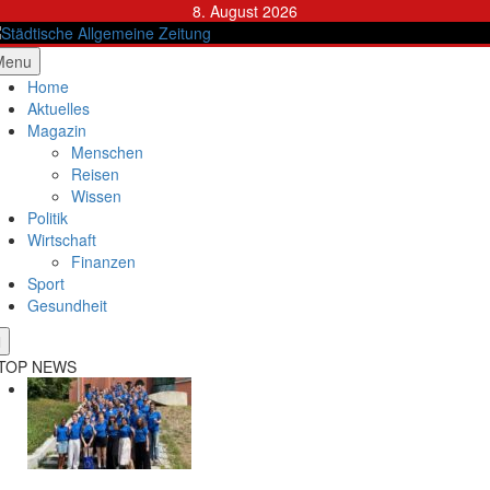
Skip
8. August 2026
to
content
ädtische Allgemeine Zeitung
Menu
Home
Aktuelles
Magazin
Menschen
Reisen
Wissen
Politik
Wirtschaft
Finanzen
Sport
Gesundheit
TOP NEWS