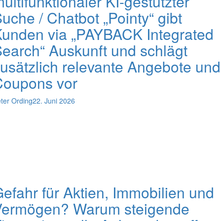
ultifunktionaler KI-gestützter
uche / Chatbot „Pointy“ gibt
unden via „PAYBACK Integrated
earch“ Auskunft und schlägt
usätzlich relevante Angebote und
Coupons vor
ter Ording
22. Juni 2026
efahr für Aktien, Immobilien und
Vermögen? Warum steigende