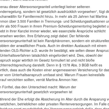
enau dieser Altersvorsorgeanteil unterliegt keiner seltenen
nderregelung, sondern ist gesetzlich ausdrücklich vorgesehen“, fügt di
chanwältin für Familienrecht hinzu. In mehr als 25 Jahren hat Martina
mon über 3.500 Familien in Trennungs- und Scheidungssituationen u
hr als 500 Frauen in ihrem Premium-Scheidungsmentoring begleitet 
lebt in ihrer Kanzlei immer wieder, wie essenzielle Ansprüche schlicht
ersehen werden. Ihre Erfahrung zeigt dabei: Der fehlende
tersvorsorgeunterhalt ist kein Randphänomen, sondern ein strukturelle
oblem der anwaltlichen Praxis. Auch im direkten Austausch mit einem
itenden OLG-Richter a.D. wurde ihr bestätigt, wie selten dieser Anspru
 Unterhaltsverfahren tatsächlich eingefordert wird. Dies, obwohl der
spruch sogar wörtlich im Gesetz formuliert ist und nicht bloße
chterrechtsprechung darstellt. Denn in § 1578 Abs. 3 BGB heißt es
rtlich, dass auch die Kosten einer angemessenen Versicherung für da
ter vom Unterhaltsanspruch umfasst sind. Warum Frauen keinesfalls
rauf verzichten sollten, verrät Martina Ammon hier.
n Fünftel, das den Unterschied macht: Warum der
tersvorsorgeunterhalt gesetzlich vorgesehen ist
hrend der Ehe erfolgt die Absicherung im Alter durch die Ansparung 
setzlichen, betrieblichen oder privaten Rentenversorgungen. Im Falle 
heidung sorgt grundsätzlich der Versorgungsausgleich dafür, dass die