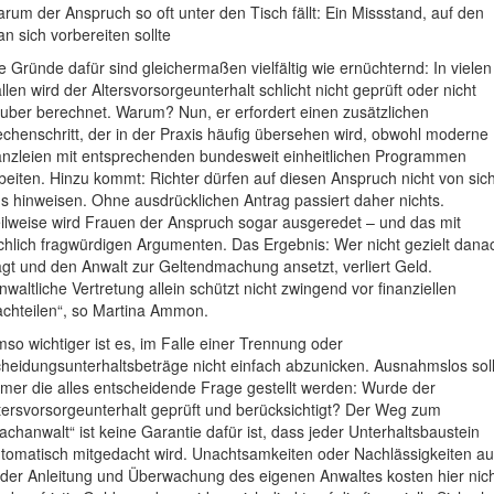
rum der Anspruch so oft unter den Tisch fällt: Ein Missstand, auf den
n sich vorbereiten sollte
e Gründe dafür sind gleichermaßen vielfältig wie ernüchternd: In vielen
llen wird der Altersvorsorgeunterhalt schlicht nicht geprüft oder nicht
uber berechnet. Warum? Nun, er erfordert einen zusätzlichen
chenschritt, der in der Praxis häufig übersehen wird, obwohl moderne
nzleien mit entsprechenden bundesweit einheitlichen Programmen
beiten. Hinzu kommt: Richter dürfen auf diesen Anspruch nicht von sic
s hinweisen. Ohne ausdrücklichen Antrag passiert daher nichts.
ilweise wird Frauen der Anspruch sogar ausgeredet – und das mit
chlich fragwürdigen Argumenten. Das Ergebnis: Wer nicht gezielt dana
agt und den Anwalt zur Geltendmachung ansetzt, verliert Geld.
nwaltliche Vertretung allein schützt nicht zwingend vor finanziellen
chteilen“, so Martina Ammon.
so wichtiger ist es, im Falle einer Trennung oder
heidungsunterhaltsbeträge nicht einfach abzunicken. Ausnahmslos soll
mer die alles entscheidende Frage gestellt werden: Wurde der
tersvorsorgeunterhalt geprüft und berücksichtigt? Der Weg zum
achanwalt“ ist keine Garantie dafür ist, dass jeder Unterhaltsbaustein
tomatisch mitgedacht wird. Unachtsamkeiten oder Nachlässigkeiten a
 der Anleitung und Überwachung des eigenen Anwaltes kosten hier nic