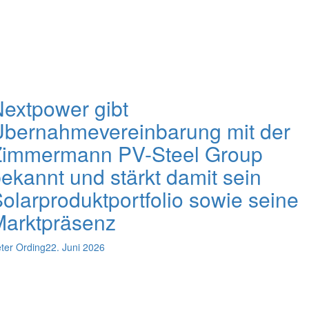
extpower gibt
Übernahmevereinbarung mit der
Zimmermann PV-Steel Group
ekannt und stärkt damit sein
olarproduktportfolio sowie seine
Marktpräsenz
ter Ording
22. Juni 2026