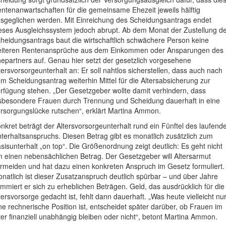
ntenanwartschaften für die gemeinsame Ehezeit jeweils hälftig
sgeglichen werden. Mit Einreichung des Scheidungsantrags endet
eses Ausgleichssystem jedoch abrupt. Ab dem Monat der Zustellung d
heidungsantrags baut die wirtschaftlich schwächere Person keine
iteren Rentenansprüche aus dem Einkommen oder Ansparungen des
epartners auf. Genau hier setzt der gesetzlich vorgesehene
tersvorsorgeunterhalt an: Er soll nahtlos sicherstellen, dass auch nach
m Scheidungsantrag weiterhin Mittel für die Altersabsicherung zur
rfügung stehen. „Der Gesetzgeber wollte damit verhindern, dass
sbesondere Frauen durch Trennung und Scheidung dauerhaft in eine
rsorgungslücke rutschen“, erklärt Martina Ammon.
nkret beträgt der Altersvorsorgeunterhalt rund ein Fünftel des laufend
terhaltsanspruchs. Diesen Betrag gibt es monatlich zusätzlich zum
sisunterhalt „on top“. Die Größenordnung zeigt deutlich: Es geht nicht
 einen nebensächlichen Betrag. Der Gesetzgeber will Altersarmut
rmeiden und hat dazu einen konkreten Anspruch im Gesetz formuliert.
natlich ist dieser Zusatzanspruch deutlich spürbar – und über Jahre
mmiert er sich zu erheblichen Beträgen. Geld, das ausdrücklich für die
tersvorsorge gedacht ist, fehlt dann dauerhaft. „Was heute vielleicht nu
ne rechnerische Position ist, entscheidet später darüber, ob Frauen im
ter finanziell unabhängig bleiben oder nicht“, betont Martina Ammon.