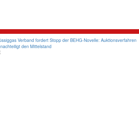
litik
üssiggas Verband fordert Stopp der BEHG-Novelle: Auktionsverfahren
nachteiligt den Mittelstand