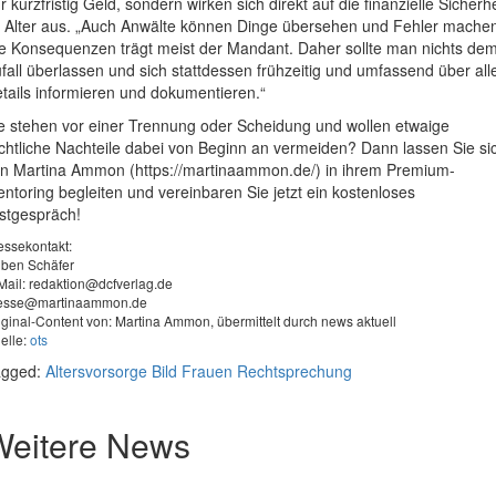
r kurzfristig Geld, sondern wirken sich direkt auf die finanzielle Sicherhe
 Alter aus. „Auch Anwälte können Dinge übersehen und Fehler mache
e Konsequenzen trägt meist der Mandant. Daher sollte man nichts de
fall überlassen und sich stattdessen frühzeitig und umfassend über all
tails informieren und dokumentieren.“
e stehen vor einer Trennung oder Scheidung und wollen etwaige
chtliche Nachteile dabei von Beginn an vermeiden? Dann lassen Sie si
n Martina Ammon (https://martinaammon.de/) in ihrem Premium-
ntoring begleiten und vereinbaren Sie jetzt ein kostenloses
stgespräch!
essekontakt:
ben Schäfer
Mail:
redaktion@dcfverlag.de
esse@martinaammon.de
iginal-Content von: Martina Ammon, übermittelt durch news aktuell
elle:
ots
agged:
Altersvorsorge
Bild
Frauen
Rechtsprechung
Weitere News