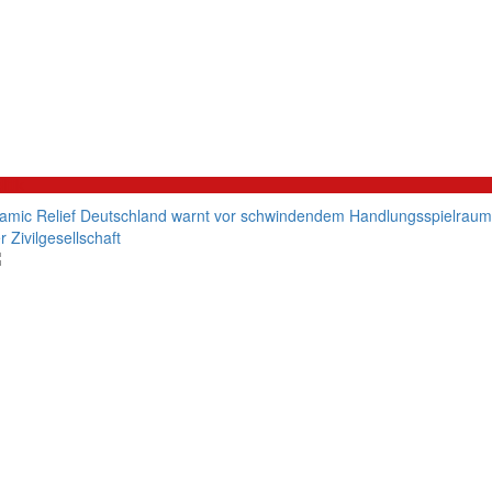
litik
lamic Relief Deutschland warnt vor schwindendem Handlungsspielraum
r Zivilgesellschaft