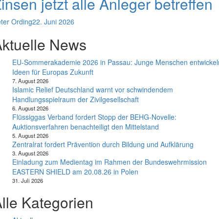
insen jetzt alle Anleger betreffen
ter Ording
22. Juni 2026
ktuelle News
EU-Sommerakademie 2026 in Passau: Junge Menschen entwickel
Ideen für Europas Zukunft
7. August 2026
Islamic Relief Deutschland warnt vor schwindendem
Handlungsspielraum der Zivilgesellschaft
6. August 2026
Flüssiggas Verband fordert Stopp der BEHG-Novelle:
Auktionsverfahren benachteiligt den Mittelstand
5. August 2026
Zentralrat fordert Prävention durch Bildung und Aufklärung
3. August 2026
Einladung zum Medientag im Rahmen der Bundeswehrmission
EASTERN SHIELD am 20.08.26 in Polen
31. Juli 2026
lle Kategorien