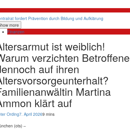
litik
ntralrat fordert Prävention durch Bildung und Aufklärung
Show more
Finanzen
Altersarmut ist weiblich!
Warum verzichten Betroffene
dennoch auf ihren
Altersvorsorgeunterhalt?
Familienanwältin Martina
Ammon klärt auf
ter Ording
7. April 2026
9 mins
nchen (ots) –