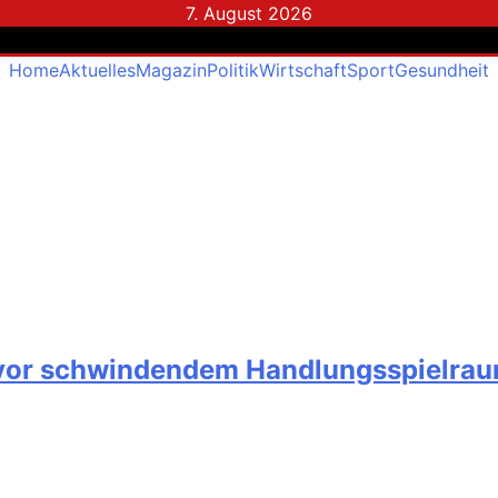
7. August 2026
Home
Aktuelles
Magazin
Politik
Wirtschaft
Sport
Gesundheit
 vor schwindendem Handlungsspielraum