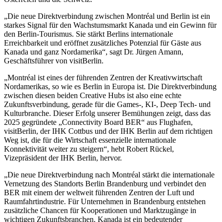
„Die neue Direktverbindung zwischen Montréal und Berlin ist ein
starkes Signal für den Wachstumsmarkt Kanada und ein Gewinn für
den Berlin-Tourismus. Sie stärkt Berlins internationale
Erreichbarkeit und eröffnet zusätzliches Potenzial für Gäste aus
Kanada und ganz Nordamerika“, sagt Dr. Jürgen Amann,
Geschäftsführer von visitBerlin.
„Montréal ist eines der führenden Zentren der Kreativwirtschaft
Nordamerikas, so wie es Berlin in Europa ist. Die Direktverbindung
zwischen diesen beiden Creative Hubs ist also eine echte
Zukunftsverbindung, gerade für die Games-, KI-, Deep Tech- und
Kulturbranche. Dieser Erfolg unserer Bemühungen zeigt, dass das
2025 gegründete „Connectivity Board BER“ aus Flughafen,
visitBerlin, der IHK Cottbus und der IHK Berlin auf dem richtigen
Weg ist, die für die Wirtschaft essenzielle internationale
Konnektivität weiter zu steigern“, hebt Robert Rückel,
Vizepräsident der IHK Berlin, hervor.
„Die neue Direktverbindung nach Montréal stärkt die internationale
Vernetzung des Standorts Berlin Brandenburg und verbindet den
BER mit einem der weltweit führenden Zentren der Luft und
Raumfahrtindustrie. Für Unternehmen in Brandenburg entstehen
zusätzliche Chancen für Kooperationen und Marktzugänge in
wichtigen Zukunftsbranchen. Kanada ist ein bedeutender