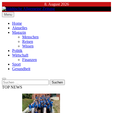
Skip
8. August 2026
to
content
Menu
Städtische Allgemeine Zeitung
Home
Aktuelles
Magazin
Menschen
Reisen
Wissen
Politik
Wirtschaft
Finanzen
Sport
Gesundheit
Suchen
nach:
TOP NEWS