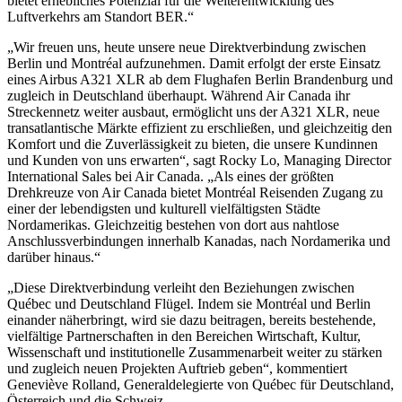
bietet erhebliches Potenzial für die Weiterentwicklung des
Luftverkehrs am Standort BER.“
„Wir freuen uns, heute unsere neue Direktverbindung zwischen
Berlin und Montréal aufzunehmen. Damit erfolgt der erste Einsatz
eines Airbus A321 XLR ab dem Flughafen Berlin Brandenburg und
zugleich in Deutschland überhaupt. Während Air Canada ihr
Streckennetz weiter ausbaut, ermöglicht uns der A321 XLR, neue
transatlantische Märkte effizient zu erschließen, und gleichzeitig den
Komfort und die Zuverlässigkeit zu bieten, die unsere Kundinnen
und Kunden von uns erwarten“, sagt Rocky Lo, Managing Director
International Sales bei Air Canada. „Als eines der größten
Drehkreuze von Air Canada bietet Montréal Reisenden Zugang zu
einer der lebendigsten und kulturell vielfältigsten Städte
Nordamerikas. Gleichzeitig bestehen von dort aus nahtlose
Anschlussverbindungen innerhalb Kanadas, nach Nordamerika und
darüber hinaus.“
„Diese Direktverbindung verleiht den Beziehungen zwischen
Québec und Deutschland Flügel. Indem sie Montréal und Berlin
einander näherbringt, wird sie dazu beitragen, bereits bestehende,
vielfältige Partnerschaften in den Bereichen Wirtschaft, Kultur,
Wissenschaft und institutionelle Zusammenarbeit weiter zu stärken
und zugleich neuen Projekten Auftrieb geben“, kommentiert
Geneviève Rolland, Generaldelegierte von Québec für Deutschland,
Österreich und die Schweiz.