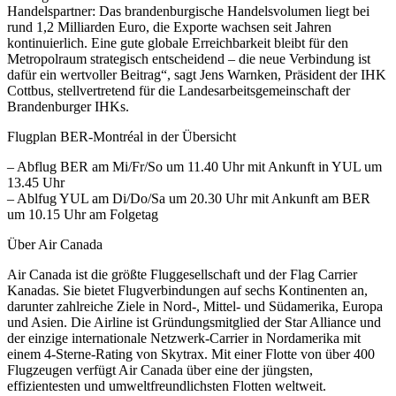
Handelspartner: Das brandenburgische Handelsvolumen liegt bei
rund 1,2 Milliarden Euro, die Exporte wachsen seit Jahren
kontinuierlich. Eine gute globale Erreichbarkeit bleibt für den
Metropolraum strategisch entscheidend – die neue Verbindung ist
dafür ein wertvoller Beitrag“, sagt Jens Warnken, Präsident der IHK
Cottbus, stellvertretend für die Landesarbeitsgemeinschaft der
Brandenburger IHKs.
Flugplan BER-Montréal in der Übersicht
– Abflug BER am Mi/Fr/So um 11.40 Uhr mit Ankunft in YUL um
13.45 Uhr
– Ablfug YUL am Di/Do/Sa um 20.30 Uhr mit Ankunft am BER
um 10.15 Uhr am Folgetag
Über Air Canada
Air Canada ist die größte Fluggesellschaft und der Flag Carrier
Kanadas. Sie bietet Flugverbindungen auf sechs Kontinenten an,
darunter zahlreiche Ziele in Nord-, Mittel- und Südamerika, Europa
und Asien. Die Airline ist Gründungsmitglied der Star Alliance und
der einzige internationale Netzwerk-Carrier in Nordamerika mit
einem 4-Sterne-Rating von Skytrax. Mit einer Flotte von über 400
Flugzeugen verfügt Air Canada über eine der jüngsten,
effizientesten und umweltfreundlichsten Flotten weltweit.