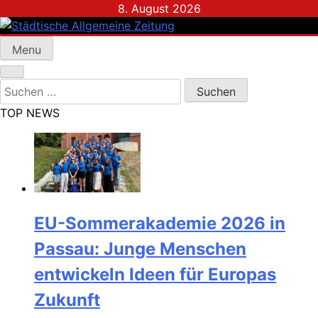
Skip
8. August 2026
to
content
Menu
Städtische Allgemeine Zeitung
Suchen
nach:
TOP NEWS
EU-Sommerakademie 2026 in
Passau: Junge Menschen
entwickeln Ideen für Europas
Zukunft