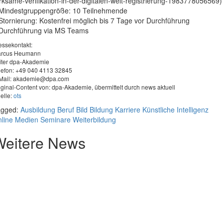
rksame-verifikation-in-der-digitalen-welt-registrierung-1983778056569)
Mindestgruppengröße: 10 Teilnehmende
Stornierung: Kostenfrei möglich bis 7 Tage vor Durchführung
Durchführung via MS Teams
essekontakt:
rcus Heumann
iter dpa-Akademie
lefon: +49 040 4113 32845
Mail:
akademie@dpa.com
iginal-Content von: dpa-Akademie, übermittelt durch news aktuell
elle:
ots
agged:
Ausbildung
Beruf
Bild
Bildung
Karriere
Künstliche Intelligenz
line Medien
Seminare
Weiterbildung
Weitere News