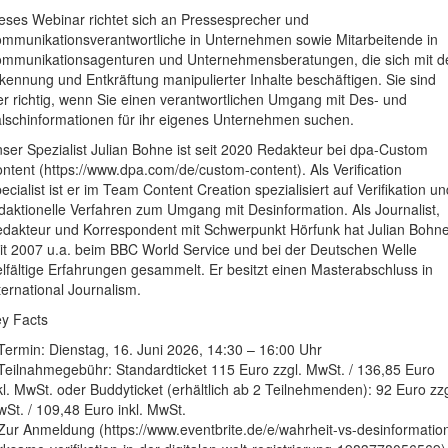
eses Webinar richtet sich an Pressesprecher und
mmunikationsverantwortliche in Unternehmen sowie Mitarbeitende in
mmunikationsagenturen und Unternehmensberatungen, die sich mit d
kennung und Entkräftung manipulierter Inhalte beschäftigen. Sie sind
er richtig, wenn Sie einen verantwortlichen Umgang mit Des- und
lschinformationen für ihr eigenes Unternehmen suchen.
ser Spezialist Julian Bohne ist seit 2020 Redakteur bei dpa-Custom
ntent (https://www.dpa.com/de/custom-content). Als Verification
ecialist ist er im Team Content Creation spezialisiert auf Verifikation un
daktionelle Verfahren zum Umgang mit Desinformation. Als Journalist,
dakteur und Korrespondent mit Schwerpunkt Hörfunk hat Julian Bohn
it 2007 u.a. beim BBC World Service und bei der Deutschen Welle
elfältige Erfahrungen gesammelt. Er besitzt einen Masterabschluss in
ternational Journalism.
y Facts
Termin: Dienstag, 16. Juni 2026, 14:30 – 16:00 Uhr
Teilnahmegebühr: Standardticket 115 Euro zzgl. MwSt. / 136,85 Euro
kl. MwSt. oder Buddyticket (erhältlich ab 2 Teilnehmenden): 92 Euro zzg
St. / 109,48 Euro inkl. MwSt.
Zur Anmeldung (https://www.eventbrite.de/e/wahrheit-vs-desinformatio