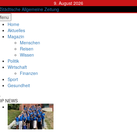
Skip
9. August 2026
to
content
ädtische Allgemeine Zeitung
Menu
Home
Aktuelles
Magazin
Menschen
Reisen
Wissen
Politik
Wirtschaft
Finanzen
Sport
Gesundheit
OP NEWS