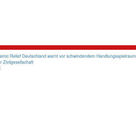
litik
lamic Relief Deutschland warnt vor schwindendem Handlungsspielraum
r Zivilgesellschaft