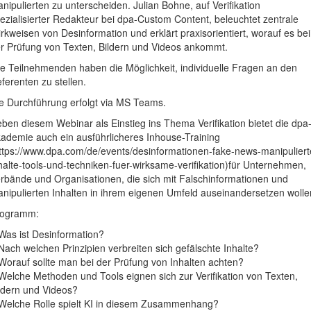
nipulierten zu unterscheiden. Julian Bohne, auf Verifikation
ezialisierter Redakteur bei dpa-Custom Content, beleuchtet zentrale
rkweisen von Desinformation und erklärt praxisorientiert, worauf es bei
r Prüfung von Texten, Bildern und Videos ankommt.
le Teilnehmenden haben die Möglichkeit, individuelle Fragen an den
ferenten zu stellen.
e Durchführung erfolgt via MS Teams.
ben diesem Webinar als Einstieg ins Thema Verifikation bietet die dpa
ademie auch ein ausführlicheres Inhouse-Training
ttps://www.dpa.com/de/events/desinformationen-fake-news-manipuliert
halte-tools-und-techniken-fuer-wirksame-verifikation)für Unternehmen,
rbände und Organisationen, die sich mit Falschinformationen und
nipulierten Inhalten in ihrem eigenen Umfeld auseinandersetzen wolle
rogramm:
Was ist Desinformation?
Nach welchen Prinzipien verbreiten sich gefälschte Inhalte?
Worauf sollte man bei der Prüfung von Inhalten achten?
Welche Methoden und Tools eignen sich zur Verifikation von Texten,
ldern und Videos?
Welche Rolle spielt KI in diesem Zusammenhang?