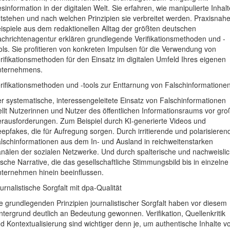
sinformation in der digitalen Welt. Sie erfahren, wie manipulierte Inhalt
tstehen und nach welchen Prinzipien sie verbreitet werden. Praxisnah
ispiele aus dem redaktionellen Alltag der größten deutschen
chrichtenagentur erklären grundlegende Verifikationsmethoden und -
ols. Sie profitieren von konkreten Impulsen für die Verwendung von
rifikationsmethoden für den Einsatz im digitalen Umfeld Ihres eigenen
nternehmens.
rifikationsmethoden und -tools zur Enttarnung von Falschinformatione
r systematische, interessengeleitete Einsatz von Falschinformationen
ellt Nutzerinnen und Nutzer des öffentlichen Informationsraums vor gr
rausforderungen. Zum Beispiel durch KI-generierte Videos und
epfakes, die für Aufregung sorgen. Durch irritierende und polarisieren
lschinformationen aus dem In- und Ausland in reichweitenstarken
nälen der sozialen Netzwerke. Und durch spalterische und nachweisli
lsche Narrative, die das gesellschaftliche Stimmungsbild bis in einzelne
ternehmen hinein beeinflussen.
urnalistische Sorgfalt mit dpa-Qualität
e grundlegenden Prinzipien journalistischer Sorgfalt haben vor diesem
ntergrund deutlich an Bedeutung gewonnen. Verifikation, Quellenkritik
d Kontextualisierung sind wichtiger denn je, um authentische Inhalte v