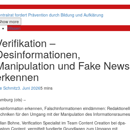
litik
ntralrat fordert Prävention durch Bildung und Aufklärung
Show more
Wissen
erifikation –
Desinformationen,
Manipulation und Fake News
erkennen
e Schmitz
3. Juni 2026
5 mins
mburg (ots) –
sinformation erkennen, Falschinformationen eindämmen: Redaktionel
chniken für den Umgang mit der Manipulation des Informationsraumes
lian Bohne, Verification Specialist im Team Content Creation bei dpa-
stom Content, vermittelt fundierte Grundlagen zum Umgang mit