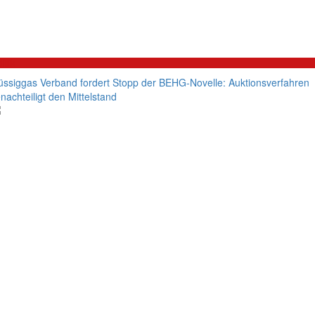
litik
üssiggas Verband fordert Stopp der BEHG-Novelle: Auktionsverfahren
nachteiligt den Mittelstand