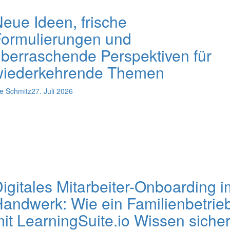
eue Ideen, frische
Formulierungen und
berraschende Perspektiven für
wiederkehrende Themen
e Schmitz
27. Juli 2026
igitales Mitarbeiter-Onboarding i
andwerk: Wie ein Familienbetrie
it LearningSuite.io Wissen sicher