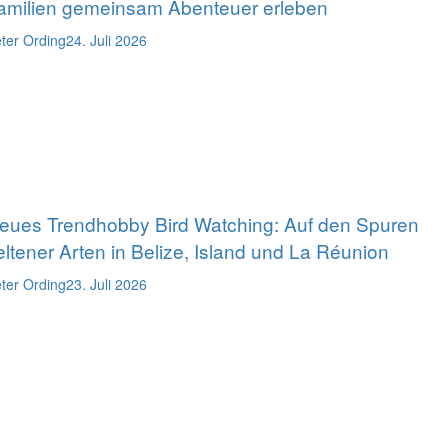
amilien gemeinsam Abenteuer erleben
ter Ording
24. Juli 2026
eues Trendhobby Bird Watching: Auf den Spuren
eltener Arten in Belize, Island und La Réunion
ter Ording
23. Juli 2026