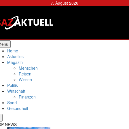
Skip
7. August 2026
to
content
Städtische Allgemeine
Zeitung
Menu
Home
Aktuelles
Magazin
Menschen
Reisen
Wissen
Politik
Wirtschaft
Finanzen
Sport
Gesundheit
OP NEWS