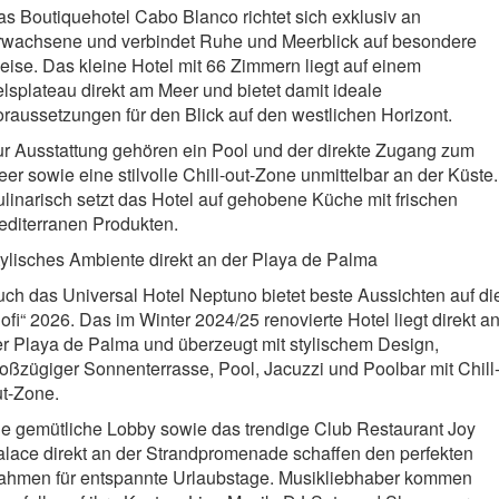
s Boutiquehotel Cabo Blanco richtet sich exklusiv an
rwachsene und verbindet Ruhe und Meerblick auf besondere
ise. Das kleine Hotel mit 66 Zimmern liegt auf einem
lsplateau direkt am Meer und bietet damit ideale
raussetzungen für den Blick auf den westlichen Horizont.
r Ausstattung gehören ein Pool und der direkte Zugang zum
er sowie eine stilvolle Chill-out-Zone unmittelbar an der Küste.
linarisch setzt das Hotel auf gehobene Küche mit frischen
editerranen Produkten.
ylisches Ambiente direkt an der Playa de Palma
ch das Universal Hotel Neptuno bietet beste Aussichten auf di
ofi“ 2026. Das im Winter 2024/25 renovierte Hotel liegt direkt a
r Playa de Palma und überzeugt mit stylischem Design,
oßzügiger Sonnenterrasse, Pool, Jacuzzi und Poolbar mit Chill
ut-Zone.
e gemütliche Lobby sowie das trendige Club Restaurant Joy
lace direkt an der Strandpromenade schaffen den perfekten
ahmen für entspannte Urlaubstage. Musikliebhaber kommen