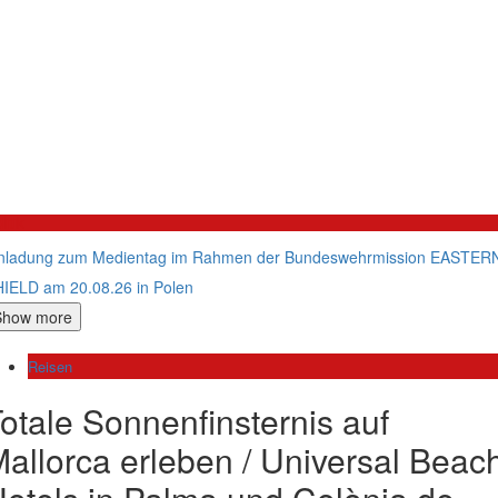
litik
nladung zum Medientag im Rahmen der Bundeswehrmission EASTER
IELD am 20.08.26 in Polen
Show more
Reisen
otale Sonnenfinsternis auf
allorca erleben / Universal Beac