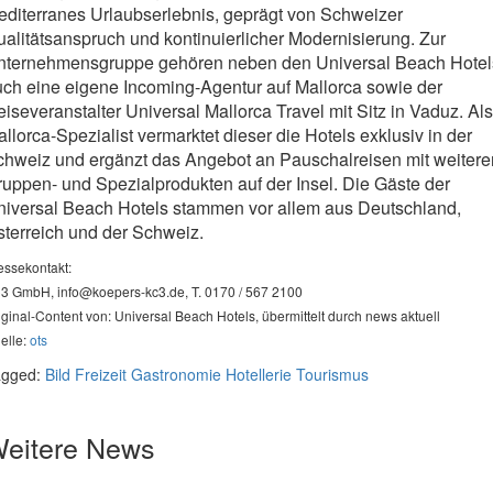
diterranes Urlaubserlebnis, geprägt von Schweizer
alitätsanspruch und kontinuierlicher Modernisierung. Zur
nternehmensgruppe gehören neben den Universal Beach Hotel
ch eine eigene Incoming-Agentur auf Mallorca sowie der
iseveranstalter Universal Mallorca Travel mit Sitz in Vaduz. Als
llorca-Spezialist vermarktet dieser die Hotels exklusiv in der
chweiz und ergänzt das Angebot an Pauschalreisen mit weitere
uppen- und Spezialprodukten auf der Insel. Die Gäste der
niversal Beach Hotels stammen vor allem aus Deutschland,
terreich und der Schweiz.
essekontakt:
3 GmbH,
info@koepers-kc3.de
, T. 0170 / 567 2100
iginal-Content von: Universal Beach Hotels, übermittelt durch news aktuell
elle:
ots
agged:
Bild
Freizeit
Gastronomie
Hotellerie
Tourismus
eitere News