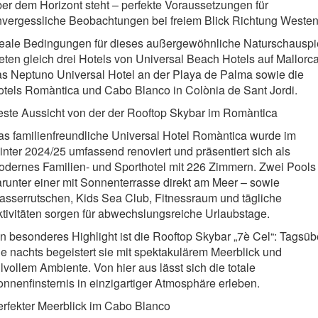
er dem Horizont steht – perfekte Voraussetzungen für
nvergessliche Beobachtungen bei freiem Blick Richtung Westen
deale Bedingungen für dieses außergewöhnliche Naturschauspi
eten gleich drei Hotels von Universal Beach Hotels auf Mallorca
as Neptuno Universal Hotel an der Playa de Palma sowie die
tels Romàntica und Cabo Blanco in Colònia de Sant Jordi.
este Aussicht von der der Rooftop Skybar im Romàntica
s familienfreundliche Universal Hotel Romàntica wurde im
nter 2024/25 umfassend renoviert und präsentiert sich als
odernes Familien- und Sporthotel mit 226 Zimmern. Zwei Pools
runter einer mit Sonnenterrasse direkt am Meer – sowie
sserrutschen, Kids Sea Club, Fitnessraum und tägliche
tivitäten sorgen für abwechslungsreiche Urlaubstage.
n besonderes Highlight ist die Rooftop Skybar „7è Cel“: Tagsüb
e nachts begeistert sie mit spektakulärem Meerblick und
ilvollem Ambiente. Von hier aus lässt sich die totale
nnenfinsternis in einzigartiger Atmosphäre erleben.
rfekter Meerblick im Cabo Blanco