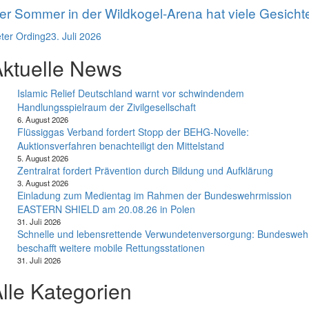
er Sommer in der Wildkogel-Arena hat viele Gesicht
ter Ording
23. Juli 2026
ktuelle News
Islamic Relief Deutschland warnt vor schwindendem
Handlungsspielraum der Zivilgesellschaft
6. August 2026
Flüssiggas Verband fordert Stopp der BEHG-Novelle:
Auktionsverfahren benachteiligt den Mittelstand
5. August 2026
Zentralrat fordert Prävention durch Bildung und Aufklärung
3. August 2026
Einladung zum Medientag im Rahmen der Bundeswehrmission
EASTERN SHIELD am 20.08.26 in Polen
31. Juli 2026
Schnelle und lebensrettende Verwundetenversorgung: Bundesweh
beschafft weitere mobile Rettungsstationen
31. Juli 2026
lle Kategorien