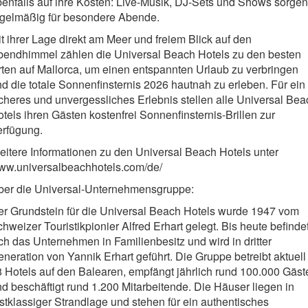
enfalls auf ihre Kosten: Live-Musik, DJ-Sets und Shows sorgen
egelmäßig für besondere Abende.
t ihrer Lage direkt am Meer und freiem Blick auf den
bendhimmel zählen die Universal Beach Hotels zu den besten
ten auf Mallorca, um einen entspannten Urlaub zu verbringen
d die totale Sonnenfinsternis 2026 hautnah zu erleben. Für ein
cheres und unvergessliches Erlebnis stellen alle Universal Bea
tels ihren Gästen kostenfrei Sonnenfinsternis-Brillen zur
erfügung.
itere Informationen zu den Universal Beach Hotels unter
ww.universalbeachhotels.com/de/
ber die Universal-Unternehmensgruppe:
r Grundstein für die Universal Beach Hotels wurde 1947 vom
hweizer Touristikpionier Alfred Erhart gelegt. Bis heute befinde
ch das Unternehmen in Familienbesitz und wird in dritter
neration von Yannik Erhart geführt. Die Gruppe betreibt aktuell
 Hotels auf den Balearen, empfängt jährlich rund 100.000 Gäst
d beschäftigt rund 1.200 Mitarbeitende. Die Häuser liegen in
stklassiger Strandlage und stehen für ein authentisches