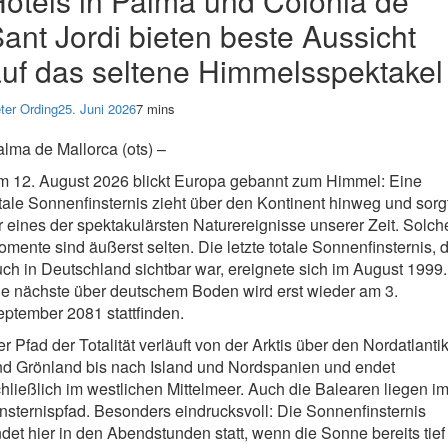
otels in Palma und Colònia de
ant Jordi bieten beste Aussicht
uf das seltene Himmelsspektakel
ter Ording
25. Juni 2026
7 mins
lma de Mallorca (ots) –
m 12. August 2026 blickt Europa gebannt zum Himmel: Eine
tale Sonnenfinsternis zieht über den Kontinent hinweg und sorg
r eines der spektakulärsten Naturereignisse unserer Zeit. Solch
mente sind äußerst selten. Die letzte totale Sonnenfinsternis, d
ch in Deutschland sichtbar war, ereignete sich im August 1999.
ie nächste über deutschem Boden wird erst wieder am 3.
ptember 2081 stattfinden.
r Pfad der Totalität verläuft von der Arktis über den Nordatlanti
nd Grönland bis nach Island und Nordspanien und endet
hließlich im westlichen Mittelmeer. Auch die Balearen liegen i
nsternispfad. Besonders eindrucksvoll: Die Sonnenfinsternis
ndet hier in den Abendstunden statt, wenn die Sonne bereits tief