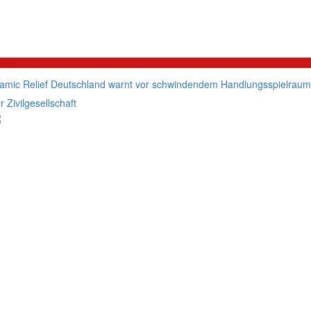
litik
lamic Relief Deutschland warnt vor schwindendem Handlungsspielraum
r Zivilgesellschaft