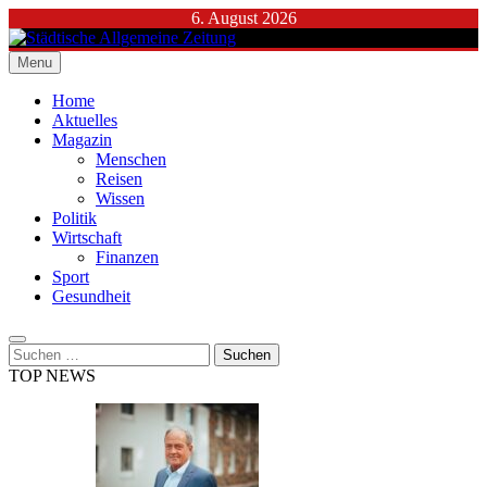
Skip
6. August 2026
to
content
Menu
Städtische Allgemeine Zeitung
Home
Aktuelles
Magazin
Menschen
Reisen
Wissen
Politik
Wirtschaft
Finanzen
Sport
Gesundheit
Suchen
nach:
TOP NEWS