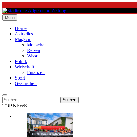
Skip
to
content
Menu
Städtische Allgemeine Zeitung
Home
Aktuelles
Magazin
Menschen
Reisen
Wissen
Politik
Wirtschaft
Finanzen
Sport
Gesundheit
Suchen
nach:
TOP NEWS