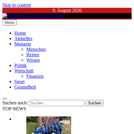
Skip to content
9. August 2026
Menu
Städtische Allgemeine Zeitung
Home
Aktuelles
Magazin
Menschen
Reisen
Wissen
Politik
Wirtschaft
Finanzen
Sport
Gesundheit
Suchen nach:
TOP NEWS