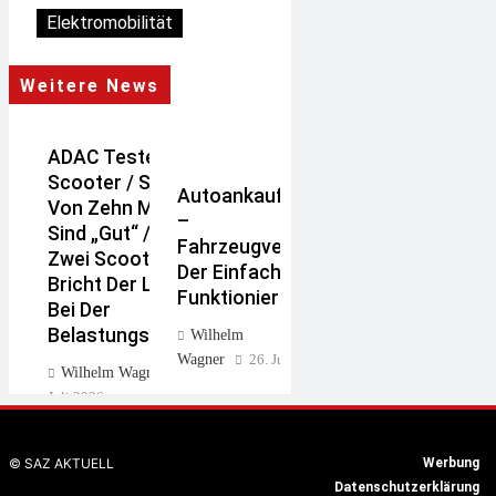
Elektromobilität
Weitere News
ADAC Testet E-
Scooter / Sieben
Autoankauf Held
Von Zehn Modellen
–
Sind „gut“ / Bei
Fahrzeugverkauf,
Zwei Scootern
Der Einfach
Bricht Der Lenker
Funktioniert
Bei Der
Belastungsprüfung
Wilhelm
Wagner
26. Juli 2026
Wilhelm Wagner
28.
Juli 2026
Warum Die
© SAZ AKTUELL
Werbung
Plakette Oft
Datenschutzerklärung