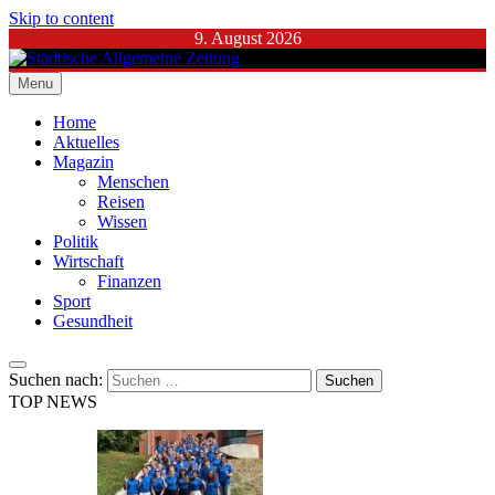
Skip to content
9. August 2026
Menu
Städtische Allgemeine Zeitung
Home
Aktuelles
Magazin
Menschen
Reisen
Wissen
Politik
Wirtschaft
Finanzen
Sport
Gesundheit
Suchen nach:
TOP NEWS