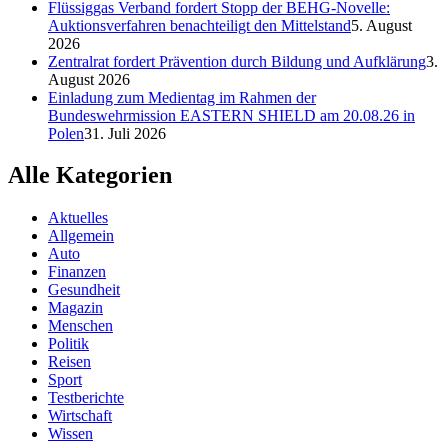
Flüssiggas Verband fordert Stopp der BEHG-Novelle:
Auktionsverfahren benachteiligt den Mittelstand
5. August
2026
Zentralrat fordert Prävention durch Bildung und Aufklärung
3.
August 2026
Einladung zum Medientag im Rahmen der
Bundeswehrmission EASTERN SHIELD am 20.08.26 in
Polen
31. Juli 2026
Alle Kategorien
Aktuelles
Allgemein
Auto
Finanzen
Gesundheit
Magazin
Menschen
Politik
Reisen
Sport
Testberichte
Wirtschaft
Wissen