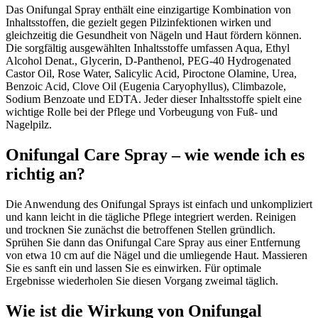
Das Onifungal Spray enthält eine einzigartige Kombination von
Inhaltsstoffen, die gezielt gegen Pilzinfektionen wirken und
gleichzeitig die Gesundheit von Nägeln und Haut fördern können.
Die sorgfältig ausgewählten Inhaltsstoffe umfassen Aqua, Ethyl
Alcohol Denat., Glycerin, D-Panthenol, PEG-40 Hydrogenated
Castor Oil, Rose Water, Salicylic Acid, Piroctone Olamine, Urea,
Benzoic Acid, Clove Oil (Eugenia Caryophyllus), Climbazole,
Sodium Benzoate und EDTA. Jeder dieser Inhaltsstoffe spielt eine
wichtige Rolle bei der Pflege und Vorbeugung von Fuß- und
Nagelpilz.
Onifungal Care Spray – wie wende ich es
richtig an?
Die Anwendung des Onifungal Sprays ist einfach und unkompliziert
und kann leicht in die tägliche Pflege integriert werden. Reinigen
und trocknen Sie zunächst die betroffenen Stellen gründlich.
Sprühen Sie dann das Onifungal Care Spray aus einer Entfernung
von etwa 10 cm auf die Nägel und die umliegende Haut. Massieren
Sie es sanft ein und lassen Sie es einwirken. Für optimale
Ergebnisse wiederholen Sie diesen Vorgang zweimal täglich.
Wie ist die Wirkung von Onifungal