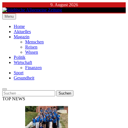
Skip
9. August 2026
to
content
Menu
Städtische Allgemeine Zeitung
Home
Aktuelles
Magazin
Menschen
Reisen
Wissen
Politik
Wirtschaft
Finanzen
Sport
Gesundheit
Suchen
nach:
TOP NEWS