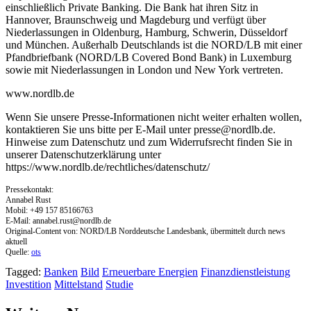
einschließlich Private Banking. Die Bank hat ihren Sitz in
Hannover, Braunschweig und Magdeburg und verfügt über
Niederlassungen in Oldenburg, Hamburg, Schwerin, Düsseldorf
und München. Außerhalb Deutschlands ist die NORD/LB mit einer
Pfandbriefbank (NORD/LB Covered Bond Bank) in Luxemburg
sowie mit Niederlassungen in London und New York vertreten.
www.nordlb.de
Wenn Sie unsere Presse-Informationen nicht weiter erhalten wollen,
kontaktieren Sie uns bitte per E-Mail unter
presse@nordlb.de
.
Hinweise zum Datenschutz und zum Widerrufsrecht finden Sie in
unserer Datenschutzerklärung unter
https://www.nordlb.de/rechtliches/datenschutz/
Pressekontakt:
Annabel Rust
Mobil: +49 157 85166763
E-Mail:
annabel.rust@nordlb.de
Original-Content von: NORD/LB Norddeutsche Landesbank, übermittelt durch news
aktuell
Quelle:
ots
Tagged:
Banken
Bild
Erneuerbare Energien
Finanzdienstleistung
Investition
Mittelstand
Studie