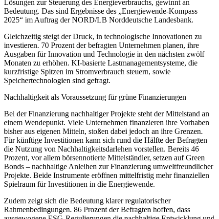
Lösungen zur Steuerung des Energieverbrauchs, gewinnt an
Bedeutung. Das sind Ergebnisse des „Energiewende-Kompass
2025“ im Auftrag der NORD/LB Norddeutsche Landesbank.
Gleichzeitig steigt der Druck, in technologische Innovationen zu
investieren. 70 Prozent der befragten Unternehmen planen, ihre
Ausgaben für Innovation und Technologie in den nächsten zwölf
Monaten zu erhöhen. KI-basierte Lastmanagementsysteme, die
kurzfristige Spitzen im Stromverbrauch steuern, sowie
Speichertechnologien sind gefragt.
Nachhaltigkeit als Voraussetzung für grüne Finanzierungen
Bei der Finanzierung nachhaltiger Projekte steht der Mittelstand an
einem Wendepunkt. Viele Unternehmen finanzieren ihre Vorhaben
bisher aus eigenen Mitteln, stoßen dabei jedoch an ihre Grenzen.
Für künftige Investitionen kann sich rund die Hälfte der Befragten
die Nutzung von Nachhaltigkeitsdarlehen vorstellen. Bereits 46
Prozent, vor allem börsennotierte Mittelständler, setzen auf Green
Bonds – nachhaltige Anleihen zur Finanzierung umweltfreundlicher
Projekte. Beide Instrumente eröffnen mittelfristig mehr finanziellen
Spielraum für Investitionen in die Energiewende.
Zudem zeigt sich die Bedeutung klarer regulatorischer
Rahmenbedingungen. 86 Prozent der Befragten hoffen, dass
ausgewogene ESG-Regulierungen die nachhaltige Entwicklung und