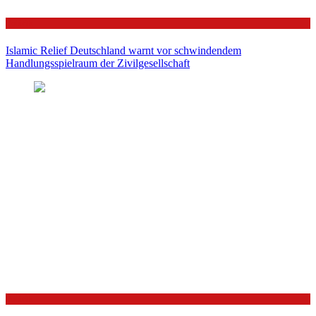
Politik
Islamic Relief Deutschland warnt vor schwindendem
Handlungsspielraum der Zivilgesellschaft
Politik