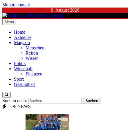
Skip to content
9. August 2026
Menu
Städtische Allgemeine Zeitung
Home
Aktuelles
Magazin
Menschen
Reisen
Wissen
Politik
Wirtschaft
Finanzen
Sport
Gesundheit
Suchen nach:
TOP NEWS