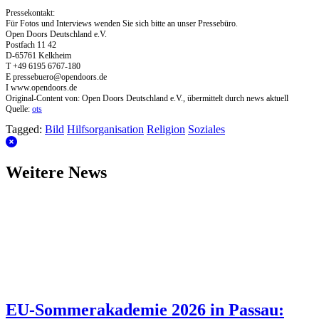
Pressekontakt:
Für Fotos und Interviews wenden Sie sich bitte an unser Pressebüro.
Open Doors Deutschland e.V.
Postfach 11 42
D-65761 Kelkheim
T +49 6195 6767-180
E
pressebuero@opendoors.de
I www.opendoors.de
Original-Content von: Open Doors Deutschland e.V., übermittelt durch news aktuell
Quelle:
ots
Tagged:
Bild
Hilfsorganisation
Religion
Soziales
Weitere News
EU-Sommerakademie 2026 in Passau: