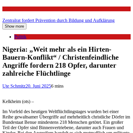
Politik
Zentralrat fordert Prävention durch Bildung und Aufklärung
Show more
Politik
Nigeria: „Weit mehr als ein Hirten-
Bauern-Konflikt“ / Christenfeindliche
Angriffe fordern 218 Opfer, darunter
zahlreiche Flüchtlinge
Ute Schmitz
20. Juni 2025
6 mins
Kelkheim (ots) –
Im Vorfeld des heutigen Weltflüchtlingstages wurden bei einer
Reihe gewaltsamer Übergriffe auf mehrheitlich christliche Dörfer im
Bundestaat Benue mindestens 218 Menschen getötet. Ein großer
Teil der Opfer sind Binnenvertriebene, darunter auch Frauen und
Kinder. Bei den Angreifern handelt es sich mutmaßlich um militante