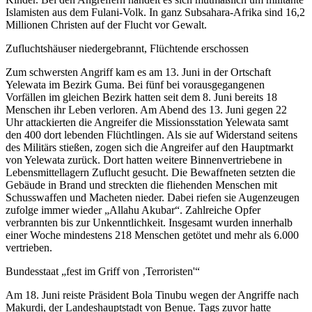
Islamisten aus dem Fulani-Volk. In ganz Subsahara-Afrika sind 16,2
Millionen Christen auf der Flucht vor Gewalt.
Zufluchtshäuser niedergebrannt, Flüchtende erschossen
Zum schwersten Angriff kam es am 13. Juni in der Ortschaft
Yelewata im Bezirk Guma. Bei fünf bei vorausgegangenen
Vorfällen im gleichen Bezirk hatten seit dem 8. Juni bereits 18
Menschen ihr Leben verloren. Am Abend des 13. Juni gegen 22
Uhr attackierten die Angreifer die Missionsstation Yelewata samt
den 400 dort lebenden Flüchtlingen. Als sie auf Widerstand seitens
des Militärs stießen, zogen sich die Angreifer auf den Hauptmarkt
von Yelewata zurück. Dort hatten weitere Binnenvertriebene in
Lebensmittellagern Zuflucht gesucht. Die Bewaffneten setzten die
Gebäude in Brand und streckten die fliehenden Menschen mit
Schusswaffen und Macheten nieder. Dabei riefen sie Augenzeugen
zufolge immer wieder „Allahu Akubar“. Zahlreiche Opfer
verbrannten bis zur Unkenntlichkeit. Insgesamt wurden innerhalb
einer Woche mindestens 218 Menschen getötet und mehr als 6.000
vertrieben.
Bundesstaat „fest im Griff von ‚Terroristen'“
Am 18. Juni reiste Präsident Bola Tinubu wegen der Angriffe nach
Makurdi, der Landeshauptstadt von Benue. Tags zuvor hatte