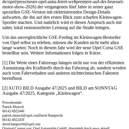
de/opel/press/neuer-opel-astra-feiert-weltpremiere-auf-der-bruessel-
motor-show-2026) der vergangenen fünf Jahre in seiner ganz
speziellen GSE-Version mit elektrisierenden Design-Details
aufwarten, die ihn auf den ersten Blick zum scharfen Kleinwagen-
Sportler machen. Und natürlich wird er diesen Anspruch auch mit
satter, lokal emissionsfreier Leistung auf die Straße bringen.
Um das unvergleichliche GSE-Feeling im Kleinwagen-Bestseller
von Opel selbst zu erleben, müssen die Kunden nicht mehr allzu
lange warten: Noch in diesem Jahr wird der neue Opel Corsa GSE
bestellbar sein. Weitere Informationen folgen in Kürze.
[1] Die Werte eines Fahrzeugs hängen nicht nur von der effizienten
Ausnutzung des Kraftstoffs durch das Fahrzeug ab, sondern werden
auch vom Fahrverhalten und anderen nichttechnischen Faktoren
beeinflusst.
[2] AUTO BILD Ausgabe 47/2025 und BILD am SONNTAG
Ausgabe 47/2025, Kategorie „Kleinwagen“.
Pressekontakt:
Patrick Munsch
06142-6922440
patrick.munsch@opel.comDavid
Hamprecht
06142-6922459
david.hamprecht@opel.com
Original-Content von: Opel Automobile GmbH, übermittelt durch news aktuell