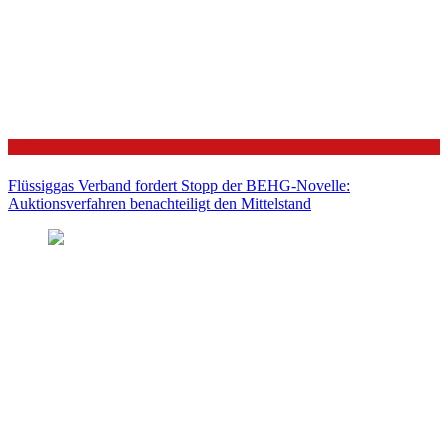
Politik
Flüssiggas Verband fordert Stopp der BEHG-Novelle:
Auktionsverfahren benachteiligt den Mittelstand