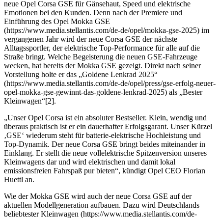
neue Opel Corsa GSE für Gänsehaut, Speed und elektrische
Emotionen bei den Kunden. Denn nach der Premiere und
Einführung des Opel Mokka GSE
(https://www.media.stellantis.com/de-de/opel/mokka-gse-2025) im
vergangenen Jahr wird der neue Corsa GSE der nächste
Alltagssportler, der elektrische Top-Performance für alle auf die
Straße bringt. Welche Begeisterung die neuen GSE-Fahrzeuge
wecken, hat bereits der Mokka GSE gezeigt. Direkt nach seiner
Vorstellung holte er das „Goldene Lenkrad 2025“
(https://www.media.stellantis.com/de-de/opel/press/gse-erfolg-neuer-
opel-mokka-gse-gewinnt-das-goldene-lenkrad-2025) als „Bester
Kleinwagen“[2].
„Unser Opel Corsa ist ein absoluter Bestseller. Klein, wendig und
überaus praktisch ist er ein dauerhafter Erfolgsgarant. Unser Kürzel
‚GSE‘ wiederum steht für batterie-elektrische Hochleistung und
Top-Dynamik. Der neue Corsa GSE bringt beides miteinander in
Einklang. Er stellt die neue vollelektrische Spitzenversion unseres
Kleinwagens dar und wird elektrischen und damit lokal
emissionsfreien Fahrspaß pur bieten“, kündigt Opel CEO Florian
Huettl an.
Wie der Mokka GSE wird auch der neue Corsa GSE auf der
aktuellen Modellgeneration aufbauen. Dazu wird Deutschlands
beliebtester Kleinwagen (https://www.media.stellantis.com/de-