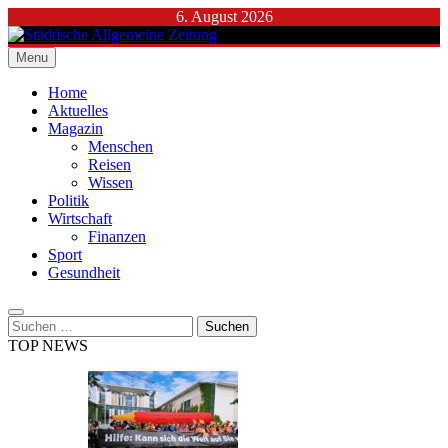
Skip
6. August 2026
to
content
Menu
Städtische Allgemeine Zeitung
Home
Aktuelles
Magazin
Menschen
Reisen
Wissen
Politik
Wirtschaft
Finanzen
Sport
Gesundheit
Suchen
nach:
TOP NEWS