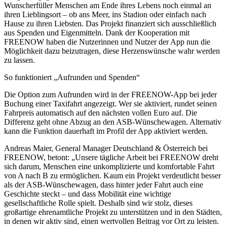
Wunscherfüller Menschen am Ende ihres Lebens noch einmal an
ihren Lieblingsort – ob ans Meer, ins Stadion oder einfach nach
Hause zu ihren Liebsten. Das Projekt finanziert sich ausschließlich
aus Spenden und Eigenmitteln. Dank der Kooperation mit
FREENOW haben die Nutzerinnen und Nutzer der App nun die
Möglichkeit dazu beizutragen, diese Herzenswünsche wahr werden
zu lassen.
So funktioniert „Aufrunden und Spenden“
Die Option zum Aufrunden wird in der FREENOW-App bei jeder
Buchung einer Taxifahrt angezeigt. Wer sie aktiviert, rundet seinen
Fahrpreis automatisch auf den nächsten vollen Euro auf. Die
Differenz geht ohne Abzug an den ASB-Wünschewagen. Alternativ
kann die Funktion dauerhaft im Profil der App aktiviert werden.
Andreas Maier, General Manager Deutschland & Österreich bei
FREENOW, betont: „Unsere tägliche Arbeit bei FREENOW dreht
sich darum, Menschen eine unkomplizierte und komfortable Fahrt
von A nach B zu ermöglichen. Kaum ein Projekt verdeutlicht besser
als der ASB-Wünschewagen, dass hinter jeder Fahrt auch eine
Geschichte steckt – und dass Mobilität eine wichtige
gesellschaftliche Rolle spielt. Deshalb sind wir stolz, dieses
großartige ehrenamtliche Projekt zu unterstützen und in den Städten,
in denen wir aktiv sind, einen wertvollen Beitrag vor Ort zu leisten.