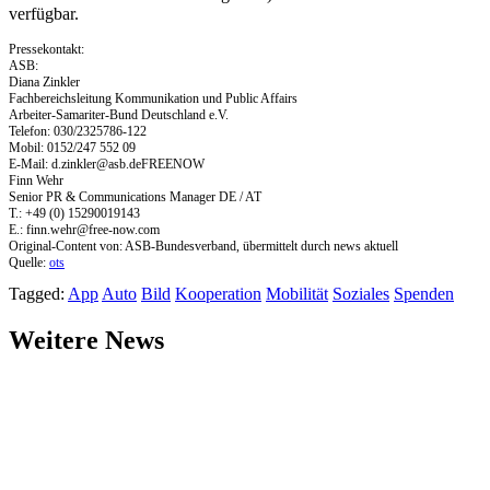
verfügbar.
Pressekontakt:
ASB:
Diana Zinkler
Fachbereichsleitung Kommunikation und Public Affairs
Arbeiter-Samariter-Bund Deutschland e.V.
Telefon: 030/2325786-122
Mobil: 0152/247 552 09
E-Mail:
d.zinkler@asb.deFREENOW
Finn Wehr
Senior PR & Communications Manager DE / AT
T.: +49 (0) 15290019143
E.:
finn.wehr@free-now.com
Original-Content von: ASB-Bundesverband, übermittelt durch news aktuell
Quelle:
ots
Tagged:
App
Auto
Bild
Kooperation
Mobilität
Soziales
Spenden
Weitere News