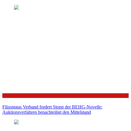
Politik
Flüssiggas Verband fordert Stopp der BEHG-Novelle:
Auktionsverfahren benachteiligt den Mittelstand