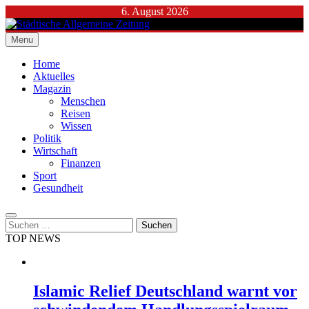
Skip
6. August 2026
to
content
Menu
Städtische Allgemeine Zeitung
Home
Aktuelles
Magazin
Menschen
Reisen
Wissen
Politik
Wirtschaft
Finanzen
Sport
Gesundheit
Suchen
nach:
TOP NEWS
Islamic Relief Deutschland warnt vor