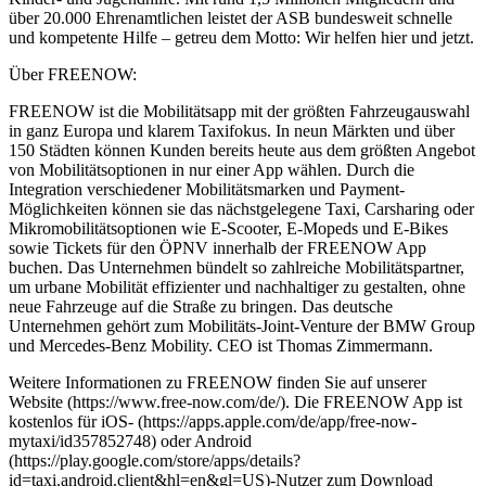
über 20.000 Ehrenamtlichen leistet der ASB bundesweit schnelle
und kompetente Hilfe – getreu dem Motto: Wir helfen hier und jetzt.
Über FREENOW:
FREENOW ist die Mobilitätsapp mit der größten Fahrzeugauswahl
in ganz Europa und klarem Taxifokus. In neun Märkten und über
150 Städten können Kunden bereits heute aus dem größten Angebot
von Mobilitätsoptionen in nur einer App wählen. Durch die
Integration verschiedener Mobilitätsmarken und Payment-
Möglichkeiten können sie das nächstgelegene Taxi, Carsharing oder
Mikromobilitätsoptionen wie E-Scooter, E-Mopeds und E-Bikes
sowie Tickets für den ÖPNV innerhalb der FREENOW App
buchen. Das Unternehmen bündelt so zahlreiche Mobilitätspartner,
um urbane Mobilität effizienter und nachhaltiger zu gestalten, ohne
neue Fahrzeuge auf die Straße zu bringen. Das deutsche
Unternehmen gehört zum Mobilitäts-Joint-Venture der BMW Group
und Mercedes-Benz Mobility. CEO ist Thomas Zimmermann.
Weitere Informationen zu FREENOW finden Sie auf unserer
Website (https://www.free-now.com/de/). Die FREENOW App ist
kostenlos für iOS- (https://apps.apple.com/de/app/free-now-
mytaxi/id357852748) oder Android
(https://play.google.com/store/apps/details?
id=taxi.android.client&hl=en&gl=US)-Nutzer zum Download