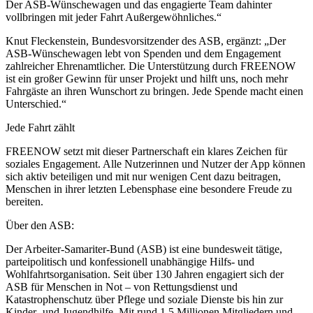
Der ASB-Wünschewagen und das engagierte Team dahinter
vollbringen mit jeder Fahrt Außergewöhnliches.“
Knut Fleckenstein, Bundesvorsitzender des ASB, ergänzt: „Der
ASB-Wünschewagen lebt von Spenden und dem Engagement
zahlreicher Ehrenamtlicher. Die Unterstützung durch FREENOW
ist ein großer Gewinn für unser Projekt und hilft uns, noch mehr
Fahrgäste an ihren Wunschort zu bringen. Jede Spende macht einen
Unterschied.“
Jede Fahrt zählt
FREENOW setzt mit dieser Partnerschaft ein klares Zeichen für
soziales Engagement. Alle Nutzerinnen und Nutzer der App können
sich aktiv beteiligen und mit nur wenigen Cent dazu beitragen,
Menschen in ihrer letzten Lebensphase eine besondere Freude zu
bereiten.
Über den ASB:
Der Arbeiter-Samariter-Bund (ASB) ist eine bundesweit tätige,
parteipolitisch und konfessionell unabhängige Hilfs- und
Wohlfahrtsorganisation. Seit über 130 Jahren engagiert sich der
ASB für Menschen in Not – von Rettungsdienst und
Katastrophenschutz über Pflege und soziale Dienste bis hin zur
Kinder- und Jugendhilfe. Mit rund 1,5 Millionen Mitgliedern und