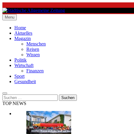
Skip
to
content
Menu
Städtische Allgemeine Zeitung
Home
Aktuelles
Magazin
Menschen
Reisen
Wissen
Politik
Wirtschaft
Finanzen
Sport
Gesundheit
Suchen
nach:
TOP NEWS