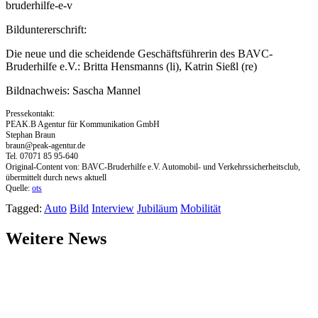
bruderhilfe-e-v
Bilduntererschrift:
Die neue und die scheidende Geschäftsführerin des BAVC-
Bruderhilfe e.V.: Britta Hensmanns (li), Katrin Sießl (re)
Bildnachweis: Sascha Mannel
Pressekontakt:
PEAK.B Agentur für Kommunikation GmbH
Stephan Braun
braun@peak-agentur.de
Tel. 07071 85 95-640
Original-Content von: BAVC-Bruderhilfe e.V. Automobil- und Verkehrssicherheitsclub,
übermittelt durch news aktuell
Quelle:
ots
Tagged:
Auto
Bild
Interview
Jubiläum
Mobilität
Weitere News