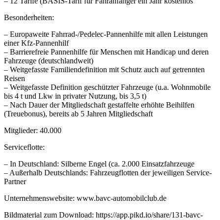
– 12 Tarife (BASIS-Tarif für Fahranfänger ein Jahr kostenlos
Besonderheiten:
– Europaweite Fahrrad-/Pedelec-Pannenhilfe mit allen Leistungen
einer Kfz-Pannenhilf
– Barrierefreie Pannenhilfe für Menschen mit Handicap und deren
Fahrzeuge (deutschlandweit)
– Weitgefasste Familiendefinition mit Schutz auch auf getrennten
Reisen
– Weitgefasste Definition geschützter Fahrzeuge (u.a. Wohnmobile
bis 4 t und Lkw in privater Nutzung, bis 3,5 t)
– Nach Dauer der Mitgliedschaft gestaffelte erhöhte Beihilfen
(Treuebonus), bereits ab 5 Jahren Mitgliedschaft
Mitglieder: 40.000
Serviceflotte:
– In Deutschland: Silberne Engel (ca. 2.000 Einsatzfahrzeuge
– Außerhalb Deutschlands: Fahrzeugflotten der jeweiligen Service-
Partner
Unternehmenswebsite: www.bavc-automobilclub.de
Bildmaterial zum Download: https://app.pikd.io/share/131-bavc-