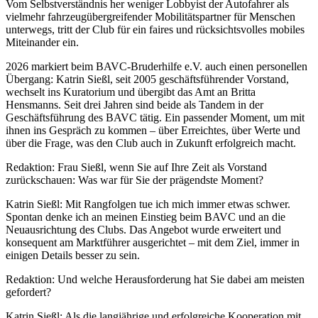
Vom Selbstverständnis her weniger Lobbyist der Autofahrer als
vielmehr fahrzeugübergreifender Mobilitätspartner für Menschen
unterwegs, tritt der Club für ein faires und rücksichtsvolles mobiles
Miteinander ein.
2026 markiert beim BAVC-Bruderhilfe e.V. auch einen personellen
Übergang: Katrin Sießl, seit 2005 geschäftsführender Vorstand,
wechselt ins Kuratorium und übergibt das Amt an Britta
Hensmanns. Seit drei Jahren sind beide als Tandem in der
Geschäftsführung des BAVC tätig. Ein passender Moment, um mit
ihnen ins Gespräch zu kommen – über Erreichtes, über Werte und
über die Frage, was den Club auch in Zukunft erfolgreich macht.
Redaktion: Frau Sießl, wenn Sie auf Ihre Zeit als Vorstand
zurückschauen: Was war für Sie der prägendste Moment?
Katrin Sießl: Mit Rangfolgen tue ich mich immer etwas schwer.
Spontan denke ich an meinen Einstieg beim BAVC und an die
Neuausrichtung des Clubs. Das Angebot wurde erweitert und
konsequent am Marktführer ausgerichtet – mit dem Ziel, immer in
einigen Details besser zu sein.
Redaktion: Und welche Herausforderung hat Sie dabei am meisten
gefordert?
Katrin Sießl: Als die langjährige und erfolgreiche Kooperation mit