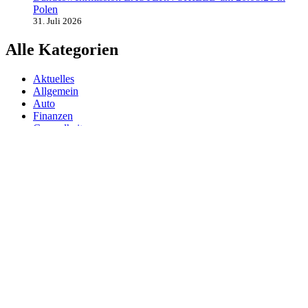
Polen
31. Juli 2026
Alle Kategorien
Aktuelles
Allgemein
Auto
Finanzen
Gesundheit
Magazin
Menschen
Politik
Reisen
Sport
Testberichte
Wirtschaft
Wissen
© SAZ AKTUELL
Werbung
Datenschutzerklärung