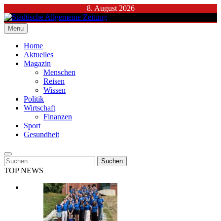
Skip
8. August 2026
to
content
Menu
Städtische Allgemeine Zeitung
Home
Aktuelles
Magazin
Menschen
Reisen
Wissen
Politik
Wirtschaft
Finanzen
Sport
Gesundheit
Suchen
nach:
TOP NEWS