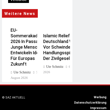
Weitere News
EU-
Sommerakademie
Islamic Relief
2026 In Passau:
Deutschland Warnt
Junge Menschen
Vor Schwindendem
Entwickeln Ideen
Handlungsspielraum
Für Europas
Der Zivilgesellschaft
Zukunft
Ute Schmitz
6. August
2026
Ute Schmitz
7.
August 2026
Flüssiggas
Zentralrat
© SAZ AKTUELL
Werbung
Verband Fordert
Fordert
Datenschutzerklärung
Stopp Der BEHG-
Prävention
Impressum