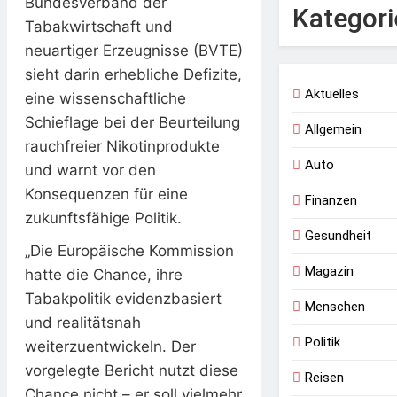
Bundesverband der
Kategori
Tabakwirtschaft und
neuartiger Erzeugnisse (BVTE)
sieht darin erhebliche Defizite,
Aktuelles
eine wissenschaftliche
Schieflage bei der Beurteilung
Allgemein
rauchfreier Nikotinprodukte
Auto
und warnt vor den
Konsequenzen für eine
Finanzen
zukunftsfähige Politik.
Gesundheit
„Die Europäische Kommission
Magazin
hatte die Chance, ihre
Tabakpolitik evidenzbasiert
Menschen
und realitätsnah
Politik
weiterzuentwickeln. Der
vorgelegte Bericht nutzt diese
Reisen
Chance nicht – er soll vielmehr