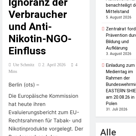
Ignoranz der
benachteiligt 
Verbraucher
Mittelstand
5. August 2026
und Anti-
Zentralrat ford
Nikotin-NGO-
Prävention dur
Bildung und
Einfluss
Aufklärung
3. August 2026
Ute Schmitz
2. April 2026
4
Einladung zum
Medientag im
Mins
Rahmen der
Berlin (ots) –
Bundeswehrmi
EASTERN SHIE
Die Europäische Kommission
am 20.08.26 in
Polen
hat heute ihren
31. Juli 2026
Evaluierungsbericht zum EU-
Rechtsrahmen für Tabak- und
Nikotinprodukte vorgelegt. Der
Alle