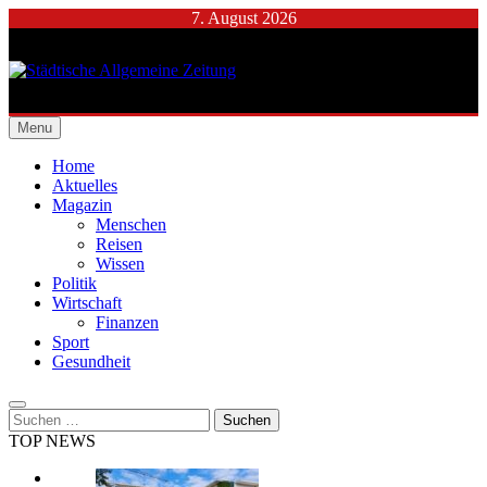
Skip
7. August 2026
to
content
Städtische Allgemeine
Menu
Zeitung
Home
Aktuelles
Magazin
Menschen
Reisen
Wissen
Politik
Wirtschaft
Finanzen
Sport
Gesundheit
Suchen
nach:
TOP NEWS