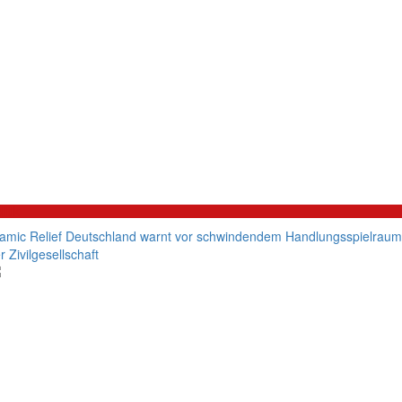
litik
lamic Relief Deutschland warnt vor schwindendem Handlungsspielraum
r Zivilgesellschaft