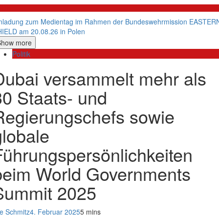
litik
nladung zum Medientag im Rahmen der Bundeswehrmission EASTER
IELD am 20.08.26 in Polen
Show more
Politik
Dubai versammelt mehr als
30 Staats- und
Regierungschefs sowie
globale
Führungspersönlichkeiten
beim World Governments
Summit 2025
e Schmitz
4. Februar 2025
5 mins