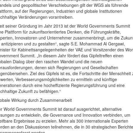
ndels und geopolitischer Verschiebungen gilt der WGS als führende
attform, auf der Regierungen, Industrien und globale Institutionen
chhaltige Veränderungen vorantreiben.
eit seiner Gründung im Jahr 2013 ist der World Governments Summit
ne Plattform für zukunftsorientiertes Denken, die Führungskräfte,
perten, Innovatoren und Unternehmer zusammenbringt, um die Zukun
 antizipieren und zu gestalten“, sagte S.E. Mohammad Al Gergawi,
nister für Kabinettsangelegenheiten der VAE und Vorsitzender des Wor
vernment Summit. „In diesem Jahr fördert das Gipfeltreffen einen
obalen Dialog über den raschen Wandel und die neuen
rausforderungen, denen sich Regierungen und Gesellschaften
genübersehen. Ziel des Gipfels ist es, die Fortschritte der Menschheit 
werten, Verbesserungsmöglichkeiten zu ermitteln und künftige
nerationen durch eine hocheffiziente Regierungsführung und eine
chhaltige Zukunft zu befähigen.“
obale Wirkung durch Zusammenarbeit
r World Governments Summit ist darauf ausgerichtet, alternative
sungen zu entwickeln, die Governance und Innovation verbinden, um
eifbare Ergebnisse zu erzielen. Mehr als 300 internationale Experten
rden an den Diskussionen teilnehmen, die in 30 strategischen Bericht
sammengefasst werden.