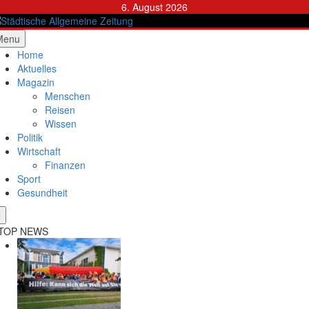
Skip
6. August 2026
to
content
ädtische Allgemeine Zeitung
Menu
Home
Aktuelles
Magazin
Menschen
Reisen
Wissen
Politik
Wirtschaft
Finanzen
Sport
Gesundheit
TOP NEWS