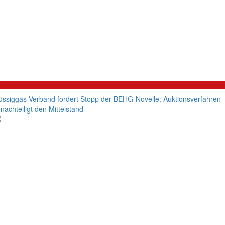
litik
üssiggas Verband fordert Stopp der BEHG-Novelle: Auktionsverfahren
nachteiligt den Mittelstand