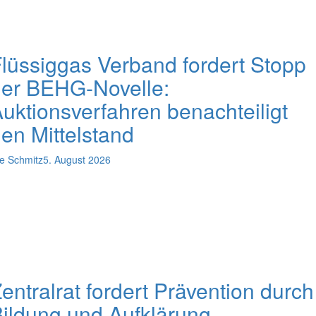
lüssiggas Verband fordert Stopp
er BEHG-Novelle:
uktionsverfahren benachteiligt
en Mittelstand
e Schmitz
5. August 2026
entralrat fordert Prävention durch
ildung und Aufklärung