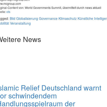
w.mcgroup.com
iginal-Content von: World Governments Summit, übermittelt durch news aktuell
elle:
ots
agged:
Bild
Globalisierung
Governance
Klimaschutz
Künstliche Intellige
bilität
Veranstaltung
Weitere News
slamic Relief Deutschland warnt
vor schwindendem
andlungsspielraum der