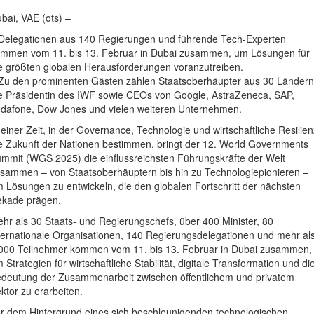
bai, VAE (ots) –
Delegationen aus 140 Regierungen und führende Tech-Experten
mmen vom 11. bis 13. Februar in Dubai zusammen, um Lösungen für
e größten globalen Herausforderungen voranzutreiben.
Zu den prominenten Gästen zählen Staatsoberhäupter aus 30 Ländern
e Präsidentin des IWF sowie CEOs von Google, AstraZeneca, SAP,
dafone, Dow Jones und vielen weiteren Unternehmen.
 einer Zeit, in der Governance, Technologie und wirtschaftliche Resilien
e Zukunft der Nationen bestimmen, bringt der 12. World Governments
mmit (WGS 2025) die einflussreichsten Führungskräfte der Welt
sammen – von Staatsoberhäuptern bis hin zu Technologiepionieren –
 Lösungen zu entwickeln, die den globalen Fortschritt der nächsten
kade prägen.
hr als 30 Staats- und Regierungschefs, über 400 Minister, 80
ternationale Organisationen, 140 Regierungsdelegationen und mehr al
000 Teilnehmer kommen vom 11. bis 13. Februar in Dubai zusammen,
 Strategien für wirtschaftliche Stabilität, digitale Transformation und di
deutung der Zusammenarbeit zwischen öffentlichem und privatem
ktor zu erarbeiten.
r dem Hintergrund eines sich beschleunigenden technologischen