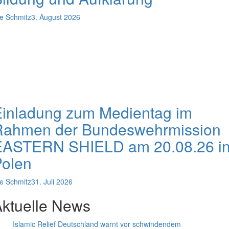
e Schmitz
3. August 2026
Einladung zum Medientag im
Rahmen der Bundeswehrmission
EASTERN SHIELD am 20.08.26 i
Polen
e Schmitz
31. Juli 2026
ktuelle News
Islamic Relief Deutschland warnt vor schwindendem