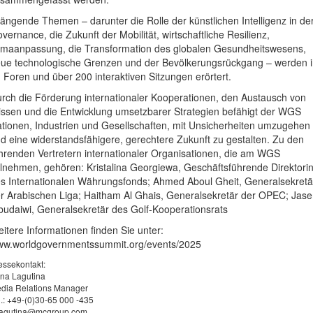
ängende Themen – darunter die Rolle der künstlichen Intelligenz in de
vernance, die Zukunft der Mobilität, wirtschaftliche Resilienz,
imaanpassung, die Transformation des globalen Gesundheitswesens,
ue technologische Grenzen und der Bevölkerungsrückgang – werden 
 Foren und über 200 interaktiven Sitzungen erörtert.
rch die Förderung internationaler Kooperationen, den Austausch von
ssen und die Entwicklung umsetzbarer Strategien befähigt der WGS
tionen, Industrien und Gesellschaften, mit Unsicherheiten umzugehen
d eine widerstandsfähigere, gerechtere Zukunft zu gestalten. Zu den
hrenden Vertretern internationaler Organisationen, die am WGS
ilnehmen, gehören: Kristalina Georgiewa, Geschäftsführende Direktori
s Internationalen Währungsfonds; Ahmed Aboul Gheit, Generalsekretä
r Arabischen Liga; Haitham Al Ghais, Generalsekretär der OPEC; Jas
budaiwi, Generalsekretär des Golf-Kooperationsrats
itere Informationen finden Sie unter:
w.worldgovernmentssummit.org/events/2025
essekontakt:
na Lagutina
dia Relations Manager
l.: +49-(0)30-65 000 -435
lagutina@mcgroup.com