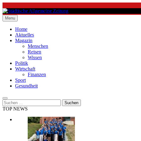
Skip
to
content
Menu
Städtische Allgemeine Zeitung
Home
Aktuelles
Magazin
Menschen
Reisen
Wissen
Politik
Wirtschaft
Finanzen
Sport
Gesundheit
Suchen
nach:
TOP NEWS