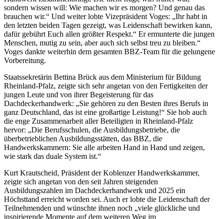
sondern wissen will: Wie machen wir es morgen? Und genau das
brauchen wir.“ Und weiter lobte Vizepräsident Voges: „Ihr habt in
den letzten beiden Tagen gezeigt, was Leidenschaft bewirken kann,
dafür gebührt Euch allen größter Respekt.“ Er ermunterte die jungen
Menschen, mutig zu sein, aber auch sich selbst treu zu bleiben.“
Voges dankte weiterhin dem gesamten BBZ-Team für die gelungene
Vorbereitung.
Staatssekretärin Bettina Brück aus dem Ministerium für Bildung
Rheinland-Pfalz, zeigte sich sehr angetan von den Fertigkeiten der
jungen Leute und von ihrer Begeisterung für das
Dachdeckerhandwerk: „Sie gehören zu den Besten ihres Berufs in
ganz Deutschland, das ist eine großartige Leistung!“ Sie hob auch
die enge Zusammenarbeit aller Beteiligten in Rheinland-Pfalz
hervor: „Die Berufsschulen, die Ausbildungsbetriebe, die
überbetrieblichen Ausbildungsstätten, das BBZ, die
Handwerkskammern: Sie alle arbeiten Hand in Hand und zeigen,
wie stark das duale System ist.“
Kurt Krautscheid, Präsident der Koblenzer Handwerkskammer,
zeigte sich angetan von den seit Jahren steigenden
Ausbildungszahlen im Dachdeckerhandwerk und 2025 ein
Höchsttand erreicht worden sei. Auch er lobte die Leidenschaft der
Teilnehmenden und wünschte ihnen noch „viele glückliche und
inspirierende Momente auf dem weiteren Weg im