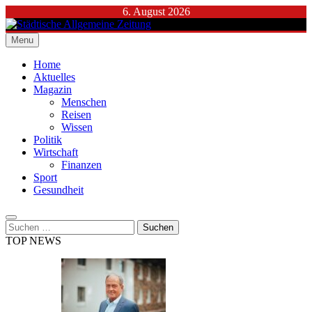
Skip
6. August 2026
to
content
Menu
Städtische Allgemeine Zeitung
Home
Aktuelles
Magazin
Menschen
Reisen
Wissen
Politik
Wirtschaft
Finanzen
Sport
Gesundheit
Suchen
nach:
TOP NEWS