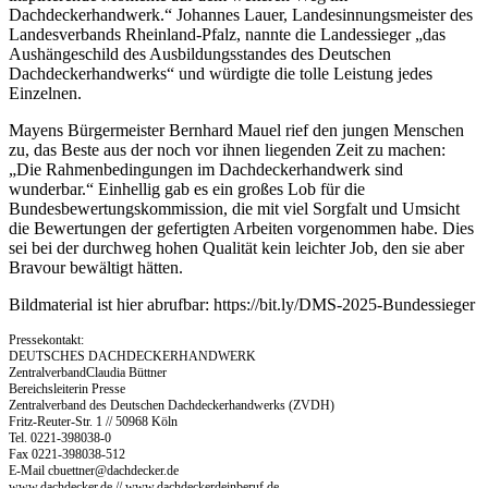
Dachdeckerhandwerk.“ Johannes Lauer, Landesinnungsmeister des
Landesverbands Rheinland-Pfalz, nannte die Landessieger „das
Aushängeschild des Ausbildungsstandes des Deutschen
Dachdeckerhandwerks“ und würdigte die tolle Leistung jedes
Einzelnen.
Mayens Bürgermeister Bernhard Mauel rief den jungen Menschen
zu, das Beste aus der noch vor ihnen liegenden Zeit zu machen:
„Die Rahmenbedingungen im Dachdeckerhandwerk sind
wunderbar.“ Einhellig gab es ein großes Lob für die
Bundesbewertungskommission, die mit viel Sorgfalt und Umsicht
die Bewertungen der gefertigten Arbeiten vorgenommen habe. Dies
sei bei der durchweg hohen Qualität kein leichter Job, den sie aber
Bravour bewältigt hätten.
Bildmaterial ist hier abrufbar: https://bit.ly/DMS-2025-Bundessieger
Pressekontakt:
DEUTSCHES DACHDECKERHANDWERK
ZentralverbandClaudia Büttner
Bereichsleiterin Presse
Zentralverband des Deutschen Dachdeckerhandwerks (ZVDH)
Fritz-Reuter-Str. 1 // 50968 Köln
Tel. 0221-398038-0
Fax 0221-398038-512
E-Mail
cbuettner@dachdecker.de
www.dachdecker.de // www.dachdeckerdeinberuf.de